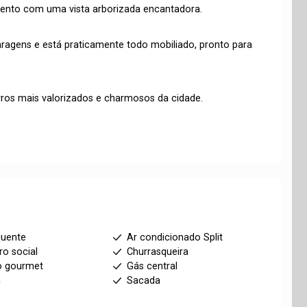
mento com uma vista arborizada encantadora.
aragens e está praticamente todo mobiliado, pronto para
rros mais valorizados e charmosos da cidade.
quente
Ar condicionado Split
ro social
Churrasqueira
o gourmet
Gás central
a
Sacada