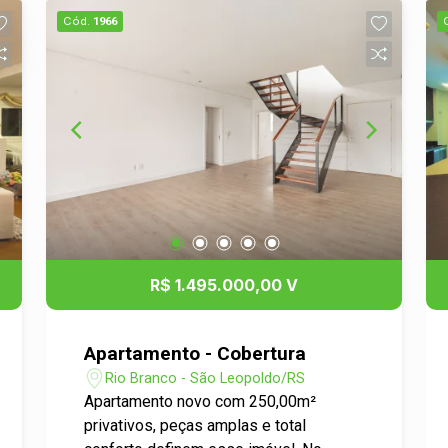
Cód.
1966
R$ 1.495.000,00 V
Apartamento - Cobertura
Rio Branco - São Leopoldo/RS
Apartamento novo com 250,00m²
privativos, peças amplas e total