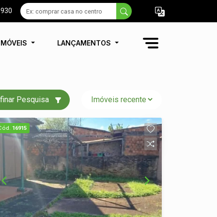
9930
IMÓVEIS
LANÇAMENTOS
finar Pesquisa
Cód.
16915