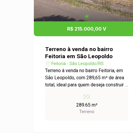
visita e venha conhecer de perto tudo o
que este imóvel tem a oferecer.
R$ 215.000,00 V
Terreno à venda no bairro
Feitoria em São Leopoldo
Feitoria - São Leopoldo/RS
Terreno à venda no bairro Feitoria, em
São Leopoldo, com 289,65 m² de área
total, ideal para quem deseja construir a
casa própria ou investir em uma região
em constante valorização. Com
289.65 m²
excelente aproveitamento, o lote
Terreno
oferece o espaço ideal para diferentes
projetos e está localizado em um bairro
consolidado, próximo a escolas,