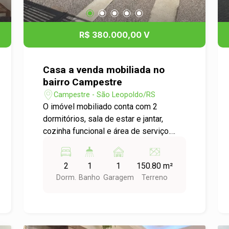
R$ 380.000,00 V
Casa a venda mobiliada no
bairro Campestre
Campestre - São Leopoldo/RS
O imóvel mobiliado conta com 2
dormitórios, sala de estar e jantar,
cozinha funcional e área de serviço.
Possui pátio pequeno nos fundos e um
pátio frontal arborizado, trazendo
2
1
1
150.80 m²
charme, privacidade e contato com a
Dorm.
Banho
Garagem
Terreno
natureza. Um imóvel acolhedor, bem
distribuído e pronto para receber sua
família. Agende uma visita e venha
conhecer!