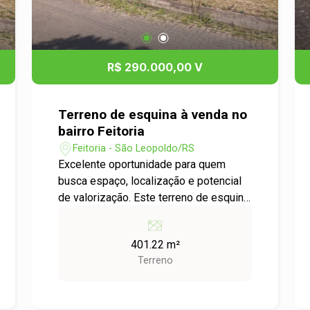
R$ 290.000,00 V
Terreno de esquina à venda no
bairro Feitoria
Feitoria - São Leopoldo/RS
Excelente oportunidade para quem
busca espaço, localização e potencial
de valorização. Este terreno de esquina
possui 401,22m² de área total,
oferecendo maior aproveitamento para
401.22 m²
projetos residenciais ou de
Terreno
investimento. Localizado no bairro
Feitoria, em São Leopoldo, está
inserido em uma região em constante