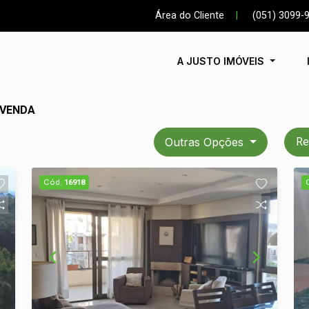
Área do Cliente
|
(051) 3099-
A JUSTO IMÓVEIS
 VENDA
Outras Opções
Re
Cód.
16918