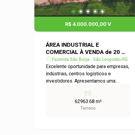
R$ 4.000.000,00 V
ÁREA INDUSTRIAL E
COMERCIAL À VENDA de 20 mil
m² - SÃO LEOPOLDO/RS
Fazenda São Borja - São Leopoldo/RS
Excelente oportunidade para empresas,
indústrias, centros logísticos e
investidores. Apresentamos uma
excelente área destinada ao
desenvolvimento de empreendimentos
62963.68 m²
industriais e comerciais, localizada em
Terreno
uma das regiões com grande potencial
de expansão de São Leopoldo. Com
possibilidade de aquisição à partir de
10.000 m², o proprietário realiza o