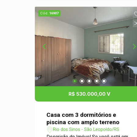
mercados, comércios e demais
serviços, proporcionando praticidade e
Cód.
16907
qualidade de vida. Esta é uma ótima
oportunidade para quem busca um
terreno bem localizado e com grande
potencial. Entre em contato para mais
informações e agende uma visita!
R$ 530.000,00 V
Casa com 3 dormitórios e
piscina com amplo terreno
Rio dos Sinos - São Leopoldo/RS
Descrição do Imóvel Se você está em