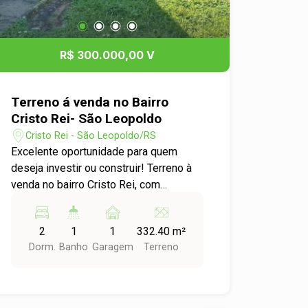
R$ 300.000,00 V
Terreno á venda no Bairro
Cristo Rei- São Leopoldo
Cristo Rei - São Leopoldo/RS
Excelente oportunidade para quem
deseja investir ou construir! Terreno à
venda no bairro Cristo Rei, com
localização privilegiada, próximo à
Leroy Merlin e com fácil acesso à BR-
2
1
1
332.40 m²
116. O imóvel possui área total de
Dorm.
Banho
Garagem
Terreno
332,40 m², sendo ideal para projetos
residenciais ou comerciais. Situado em
uma região valorizada e com ótima
infraestrutura, oferece praticidade,