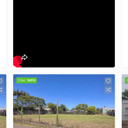
distribuídos; Localização privilegiada
no Centro, próximo a tudo o que você
precisa. Agende sua visita e descubra
um apartamento que reúne espaço,
conforto e uma localização
incomparável!
Cód.
16910