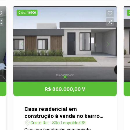
desenvolvimento, com fácil acesso a
comércios, escolas, serviços e às
Cód.
16906
principais vias da cidade,
proporcionando praticidade para o dia a
dia. A posição de esquina garante mais
visibilidade, melhor aproveitamento do
terreno e diversas possibilidades de
construção. Entre em contato e agende
uma visita para conhecer esta
excelente oportunidade!
R$ 869.000,00 V
Casa residencial em
construção à venda no bairro
Cristo Rei
Cristo Rei - São Leopoldo/RS
Casa em construção com projeto