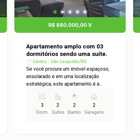
R$ 880.000,00 V
Apartamento amplo com 03
dormitórios sendo uma suíte.
Centro - São Leopoldo/RS
Se você procura um imóvel espaçoso,
ensolarado e em uma localização
estratégica, este apartamento é a
escolha ideal. O imóvel conta com uma
suíte master e duas suítes em formato
3
2
2
2
americano, oferecendo praticidade e
Dorm.
Suítes
Banho
Garagens
conforto para toda a família. A área
social é um grande destaque, com
ampla sala de estar e jantar integrada,
aconchegante lareira e excelente