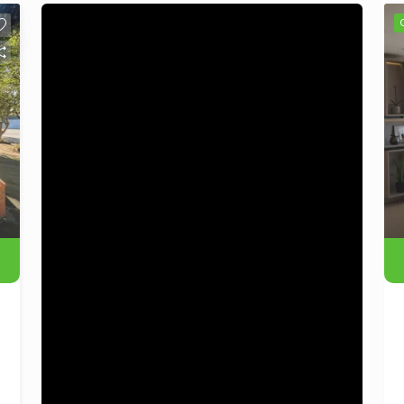
iluminação natural. A sacada espaçosa
com churrasqueira é perfeita para reunir
amigos e familiares em momentos
especiais. Além disso, o apartamento
dispõe de lavabo, cozinha funcional e
área de serviço independente,
proporcionando mais organização e
comodidade no dia a dia. Localizado no
coração da cidade, está próximo a
mercados, farmácias, restaurantes,
escolas, diversos comércios e à
estação de trem, garantindo praticidade
e fácil mobilidade. Destaques do
imóvel: 1 suíte master; 2 suítes em
formato americano; Ampla sala de estar
e jantar com lareira; Sacada espaçosa
com churrasqueira; Lavabo; Cozinha e
área de serviço; Excelente posição
solar; Ambientes amplos e bem