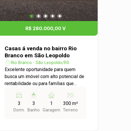
imóvel sofisticado, funcional e pronto
para viver momentos especiais.
Agende sua visita e venha conhecer
seu novo lar!
R$ 280.000,00 V
Casas á venda no bairro Rio
Branco em São Leopoldo
Rio Branco - São Leopoldo/RS
Excelente oportunidade para quem
busca um imóvel com alto potencial de
rentabilidade ou para famílias que
desejam morar próximas. O terreno
conta com três casas independentes
3
3
1
300 m²
no mesmo pátio, oferecendo
Dorm.
Banho
Garagem
Terreno
versatilidade para moradia própria,
geração de renda com locação ou
investimento. Uma oportunidade para