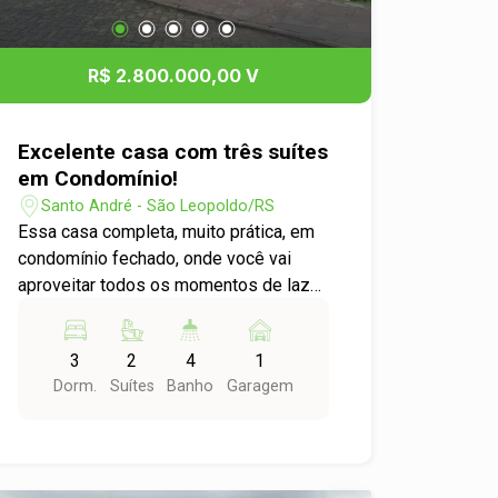
praticidade para toda a família.
R$ 2.800.000,00 V
Excelente casa com três suítes
em Condomínio!
Santo André - São Leopoldo/RS
Essa casa completa, muito prática, em
condomínio fechado, onde você vai
aproveitar todos os momentos de lazer
com sua família, está aguardando um
novo morador que pode ser você.
3
2
4
1
Ampla sala de estar integrando todos
Dorm.
Suítes
Banho
Garagem
os ambientes de lazer com lareira e
ótima iluminação natural, belíssimo
pátio combinando com a natureza. Já no
andar superior possui uma suíte máster