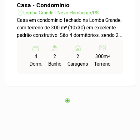
Casa - Condomínio
Lomba Grande - Novo Hamburgo/RS
Casa em condomínio fechado na Lomba Grande,
com terreno de 300 m² (10x30) em excelente
padrão construtivo. São 4 dormitórios, sendo 2
suíte com 1 closet, ambientes integrados, sala
de estar com lareira e cozinha. Além de móveis
4
2
2
300m²
planejados e iluminação indireta em toda a casa.
Dorm.
Banho
Garagens
Terreno
Contando com uma área gourmet com
churrasqueira, um lavabo, amplo espaço externo,
garagem coberta para dois carros e no andar
superior, mais um quarto e banheiro completo. E
neste pavimento superior, há acesso para um o
agradável terraço, com uma bela vista.
Condomínio tranquilo, com pavimentação toda
em pvs, quadra poliesportiva e playground.
Agende sua visita e veja de perto a beleza e o
potencial deste imóvel.