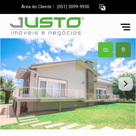
Área do Cliente
|
(051) 3099-9930