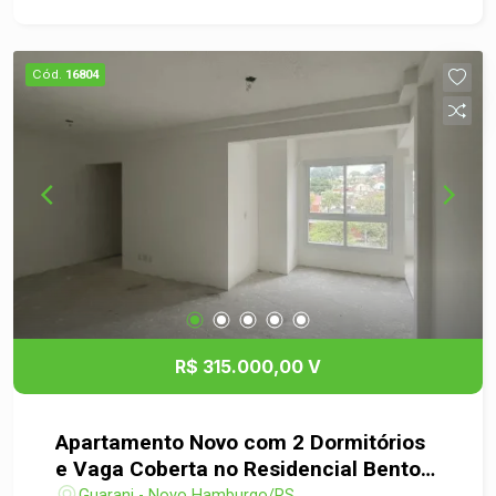
integrada à cozinha, além de peças maiores que
o padrão da categoria, garantindo mais espaço
para sua família viver com comodidade. A
Cód.
16804
iluminação natural e a ventilação dos ambientes
tornam o apartamento ainda mais agradável. O
condomínio oferece elevador, playground e uma
estrutura pensada para proporcionar qualidade de
vida e segurança. Uma oportunidade perfeita para
quem busca praticidade, conforto e uma
excelente localização em Novo Hamburgo.
Agende sua visita e venha conhecer seu novo lar!
R$ 315.000,00 V
Apartamento Novo com 2 Dormitórios
e Vaga Coberta no Residencial Bento
Gonçalves
Guarani - Novo Hamburgo/RS