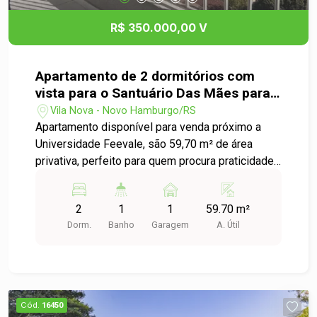
R$ 350.000,00 V
Apartamento de 2 dormitórios com
vista para o Santuário Das Mães para
venda em Novo Hamburgo
Vila Nova - Novo Hamburgo/RS
Apartamento disponível para venda próximo a
Universidade Feevale, são 59,70 m² de área
privativa, perfeito para quem procura praticidade
e bem estar. Com uma sala integrada à cozinha,
semi mobiliado, dois dormitórios, o ambiente se
2
1
1
59.70 m²
torna ainda mais acolhedor e ideal para
Dorm.
Banho
Garagem
A. Útil
momentos de lazer e convivência. O imóvel
também conta com banheiro social e área de
serviço, oferecendo total funcionalidade. Não
perca a chance de conhecer sua nova casa! Entre
em contato conosco e saiba mais
Cód.
16450