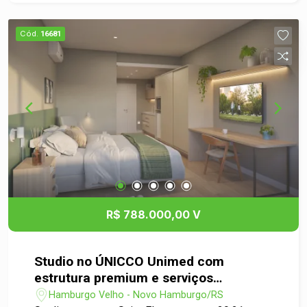
Sinos, com fácil acesso ao centro e a toda a
infraestrutura da cidade. Ideal para quem deseja
Cód.
16681
morar com tranquilidade ou investir em um imóvel
diferenciado, com grande potencial de
valorização e excelente demanda.
R$ 788.000,00 V
Studio no ÚNICCO Unimed com
estrutura premium e serviços
exclusivos em Novo Hamburgo
Hamburgo Velho - Novo Hamburgo/RS