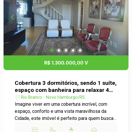
com o desenvolvimento do condomínio e da
região. Entre em contato para mais informações!
R$ 1.300.000,00 V
Cobertura 3 dormitórios, sendo 1 suíte,
espaço com banheira para relaxar 4
banheiros, churrasqueira, 3 vagas de
Rio Branco - Novo Hamburgo/RS
garagens, no Bairro Rio Branco em
Imagine viver em uma cobertura incrível, com
Novo Hamburgo
espaço, conforto e uma vista maravilhosa da
Cidade, este imóvel é perfeito para quem busca
sofisticação e qualidade de vida em um dos