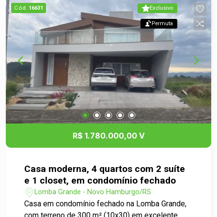
Lote 20: 299,02 m² R$ 180.000,00 Lote 22:
Cód.
16631
Exclusivo
299,02 m² R$ 150.000,00 (Preço promocional)
Permuta
Lote 52: 273,28 m² R$ 185.000,00 Um lugar
pensado para quem busca tranquilidade,
segurança e contato com a natureza, sem abrir
mão da praticidade do dia a dia. O condomínio
conta com ruas pavimentadas, guarita,
playground, quadra poliesportiva, ampla área
verde e infraestrutura completa, além de linda
vista panorâmica e projeto de casa já aprovado. O
espaço ideal para construir, investir e viver bem
em meio à natureza. Entre em contato e agende
R$ 1.780.000,00 V
sua visita para conhecer este excelente terreno!
Casa moderna, 4 quartos com 2 suíte
e 1 closet, em condomínio fechado
Lomba Grande - Novo Hamburgo/RS
Casa em condomínio fechado na Lomba Grande,
com terreno de 300 m² (10x30) em excelente