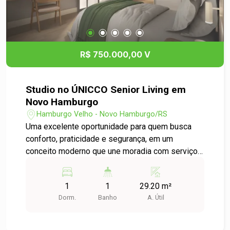
R$ 750.000,00 V
Studio no ÚNICCO Senior Living em
Novo Hamburgo
Hamburgo Velho - Novo Hamburgo/RS
Uma excelente oportunidade para quem busca
conforto, praticidade e segurança, em um
conceito moderno que une moradia com serviços
exclusivos. O empreendimento conta com
estrutura completa voltada ao bem estar e à
1
1
29.20 m²
convivência, com ambientes planejados, áreas
Dorm.
Banho
A. Útil
comuns equipadas, espaços de lazer e suporte,
além de gestão no padrão Unimed. Localização
estratégica, ao lado do Hospital Unimed Vale do