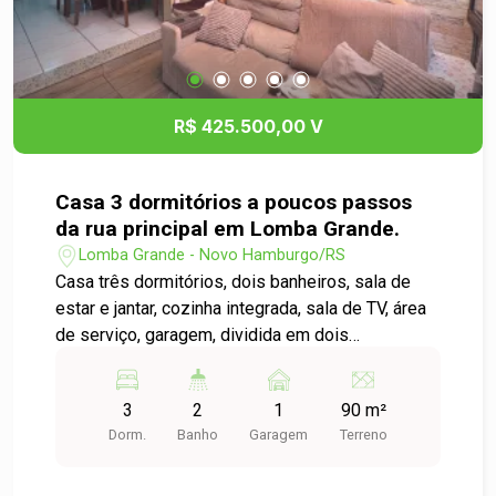
Grande. Agende sua visita e venha conhecer o
potencial deste espaço!
R$ 425.500,00 V
Casa 3 dormitórios a poucos passos
da rua principal em Lomba Grande.
Lomba Grande - Novo Hamburgo/RS
Casa três dormitórios, dois banheiros, sala de
estar e jantar, cozinha integrada, sala de TV, área
de serviço, garagem, dividida em dois
pavimentos, parte inferior conta com 1 dormitório,
banheiro, ampla sala de TV, área de serviço e
3
2
1
90 m²
demais dependências no piso superior. A casa
Dorm.
Banho
Garagem
Terreno
conta com placas solares que poderão ser
negociadas. Localização privilegiada, próximo a
restaurantes, pizzaria, mercado, farmácia e todo