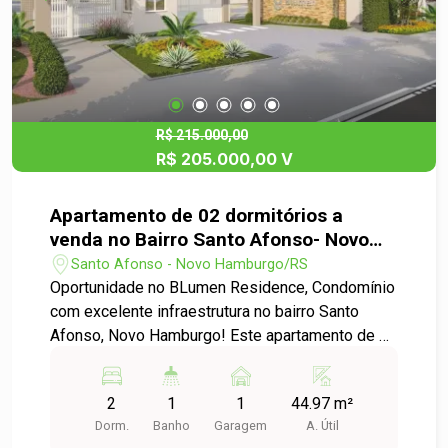
R$ 215.000,00
R$ 205.000,00 V
Apartamento de 02 dormitórios a
venda no Bairro Santo Afonso- Novo
Hamburgo
Santo Afonso - Novo Hamburgo/RS
Oportunidade no BLumen Residence, Condomínio
com excelente infraestrutura no bairro Santo
Afonso, Novo Hamburgo! Este apartamento de 2
quartos, sala de estar/jantar, cozinha/área de
serviço, banho social, sacada com churrasqueira
2
1
1
44.97 m²
e vaga privativa de garagem, e ainda conta com
Dorm.
Banho
Garagem
A. Útil
uma bela quadra poliesportiva, piscina, academia,