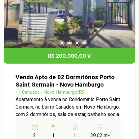
casa! Conforto, segurança e praticidade em um
só lugar . Agende sua visita e venha se encantar.
R$ 200.000,00 V
Vendo Apto de 02 Dormitórios Porto
Saint Germain - Novo Hamburgo
Canudos - Novo Hamburgo/RS
Apartamento à venda no Condomínio Porto Saint
Germain, no bairro Canudos em Novo Hamburgo,
com 2 dormitórios, sala de estar, banheiro social
e cozinha. O imóvel possui acabamento em piso
laminado e porcelanato, oferecendo um ambiente
2
1
1
39.62 m²
aconchegante e prático no dia a dia. Conta com