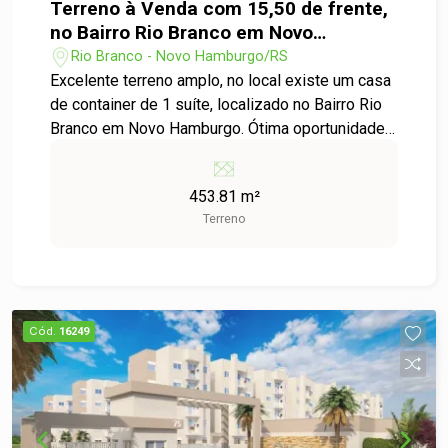
Terreno à Venda com 15,50 de frente,
no Bairro Rio Branco em Novo
Hamburgo
Rio Branco - Novo Hamburgo/RS
Excelente terreno amplo, no local existe um casa
de container de 1 suíte, localizado no Bairro Rio
Branco em Novo Hamburgo. Ótima oportunidade
para construção residencial ou investimento, em
região tranquila e com fácil acesso a BR116 e
453.81 m²
principais comércios e serviços. Ideal para quem
Terreno
busca espaço, valorização e boa localização.
Entre em contato para mais informações!
Cód.
16249