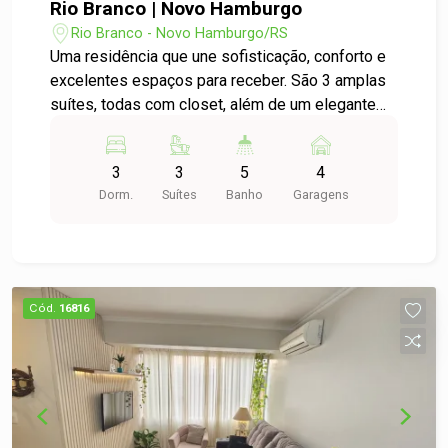
Rio Branco | Novo Hamburgo
Rio Branco - Novo Hamburgo/RS
Uma residência que une sofisticação, conforto e
excelentes espaços para receber. São 3 amplas
suítes, todas com closet, além de um elegante
living integrado, composto por salas de estar e
jantar, lavabo e cozinha em conceito aberto,
3
3
5
4
proporcionando amplitude e praticidade para o
Dorm.
Suítes
Banho
Garagens
dia a dia. A área de lazer é um dos grandes
destaques do imóvel. O espaço gourmet,
totalmente equipado com parrilla, forno de pizza
e mesa de sinuca, integra-se harmoniosamente
ao salão de festas e à piscina, criando o cenário
Cód.
16816
ideal para reunir familiares e amigos em qualquer
ocasião. A casa conta ainda com área de serviço,
aquecimento a gás, ar-condicionado, portas e
acabamentos de alto padrão, além de garagem
coberta para até 4 veículos. Na área externa, um
belo jardim complementa a infraestrutura, que