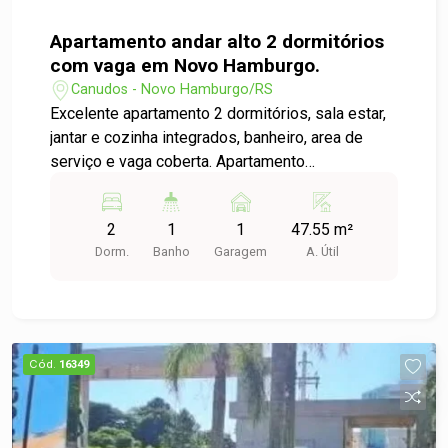
Apartamento andar alto 2 dormitórios
com vaga em Novo Hamburgo.
Canudos - Novo Hamburgo/RS
Excelente apartamento 2 dormitórios, sala estar,
jantar e cozinha integrados, banheiro, area de
serviço e vaga coberta. Apartamento
aconchegante e bem decorado, piso laminado,
móveis sob medida nos dormitórios, cozinha e
2
1
1
47.55 m²
banheiro, criando um ambiente moderno,
Dorm.
Banho
Garagem
A. Útil
funcional e muito acolhedor, split nos dormitórios,
oferecendo conforto em todas estações,
excelente posição solar, iluminação natural, otima
ventilação e com uma bela vista para a cidade. O
condomínio entrega tudo que valoriza seu
Cód.
16349
investimento, Salão de festas, Playground e até
um Mercadinho de conveniencia. Precisou de
algo de última hora? Você resolve sem sair de