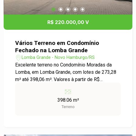
R$ 220.000,00 V
Vários Terreno em Condomínio
Fechado na Lomba Grande
Lomba Grande - Novo Hamburgo/RS
Excelente terreno no Condomínio Moradas da
Lomba, em Lomba Grande, com lotes de 273,28
m² até 398,06 m². Valores à partir de R$
150.000,00 à R$ 220.00,00. Disponibilidade
conforme Lista abaixo: Lotes Disponíveis
398.06 m²
Condomínio Moradas da Lomba Lote 1: 398,06
Terreno
m² R$ 220.000,00 Lote 2: 372,08 m² R$
215.000,00 Lote 5: 300,00 m² R$ 210.000,00 Lote
8: 300,00 m² R$ 195.000,00 Lote 13: 300,00 m²
R$ 190.000,00 Lote 14: 302,41 m² R$ 190.000,00