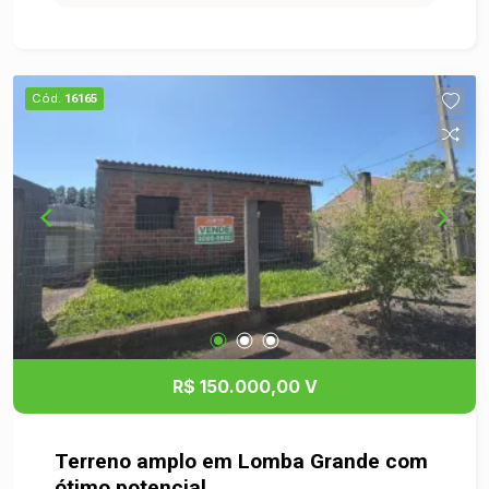
churrasqueira, espaço gourmet, quadra de futebol
de salão e quadra de tênis. localizado na Rua
Celestino Killing, ao lado da Estação Santo
Afonso do Trensurb e SX Negócios, oferece uma
Cód.
16165
excelente localização para quem busca conforto
e praticidade. Santo Afonso é conhecido por sua
tranquilidade, com fácil acesso ao comércio local
como o novo Stock Center, escolas e opções de
lazer, ideal para famílias. Não perca essa chance
de garantir seu novo lar em uma região
valorizada. Entre em contato para mais
informações!
R$ 150.000,00 V
Terreno amplo em Lomba Grande com
ótimo potencial,