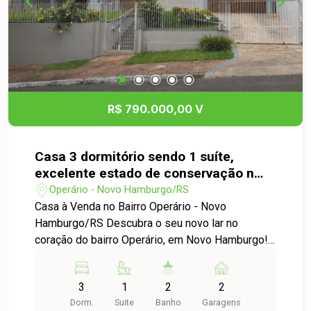
R$ 790.000,00 V
Casa 3 dormitório sendo 1 suíte,
excelente estado de conservação n
Bairro Operário em Novo Hamburgo.
Operário - Novo Hamburgo/RS
Casa à Venda no Bairro Operário - Novo
Hamburgo/RS Descubra o seu novo lar no
coração do bairro Operário, em Novo Hamburgo!
Esta aconchegante casa residencial oferece um
ambiente perfeito para você e sua família. Com
3
1
2
2
uma localização privilegiada, a propriedade conta
Dorm.
Suite
Banho
Garagens
com fácil acesso a escolas, supermercados,