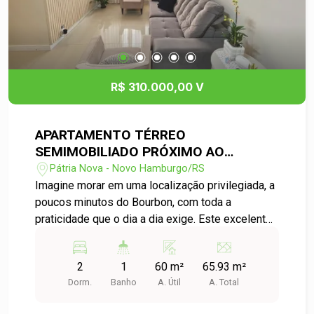
oferece piscina, churrasqueira, espaço gourmet e
sistema de segurança com cerca elétrica. Imóvel
semimobiliado, pronto para morar.
R$ 310.000,00 V
APARTAMENTO TÉRREO
SEMIMOBILIADO PRÓXIMO AO
BOURBON EM NOVO HAMBURGO
Pátria Nova - Novo Hamburgo/RS
Imagine morar em uma localização privilegiada, a
poucos minutos do Bourbon, com toda a
praticidade que o dia a dia exige. Este excelente
apartamento térreo no Residencial Florença
oferece 2 dormitórios, ambientes amplos e muito
2
1
60 m²
65.93 m²
bem distribuídos, proporcionando conforto em
Dorm.
Banho
A. Útil
A. Total
cada detalhe. Semimobiliado e pronto para morar,
o imóvel conta com uma sala aconchegante