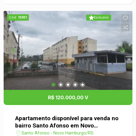
o comércio pertinho de casa! Um lugar que une
tranquilidade e conveniência, perfeito para quem
Cód.
15931
Exclusivo
quer morar bem sem abrir mão da praticidade.
Espaço, conforto e o charme de viver em um dos
bairros mais tranquilos de Novo Hamburgo! Não
perca essa oportunidade ? agende já sua visita!
R$ 120.000,00 V
Apartamento disponível para venda no
bairro Santo Afonso em Novo
Hamburgo
Santo Afonso - Novo Hamburgo/RS