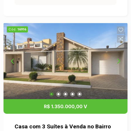
praças e transporte público, garantindo
praticidade no dia a dia. A casa possui 3 quartos
espaçosos, ideal para acomodar todos com
conforto. A sala de estar é iluminada e arejada,
Cód.
16916
proporcionando um espaço agradável para
momentos de convivência. A cozinha, planejada e
funcional, é perfeita para preparar suas refeições.
O quintal é um convite para desfrutar de
momentos ao ar livre, com espaço para
jardinagem. Não perca a oportunidade de
conhecer este imóvel que combina conforto,
localização e praticidade. Agende uma visita e
venha se encantar com a sua futura casa!
R$ 1.350.000,00 V
Casa com 3 Suítes à Venda no Bairro