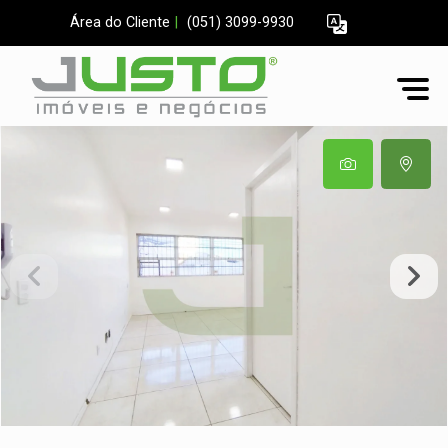
Área do Cliente
|
(051) 3099-9930