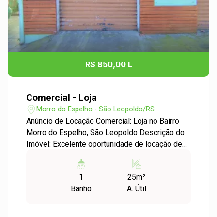
R$ 850,00 L
Comercial - Loja
Morro do Espelho - São Leopoldo/RS
Anúncio de Locação Comercial: Loja no Bairro
Morro do Espelho, São Leopoldo Descrição do
Imóvel: Excelente oportunidade de locação de
uma loja comercial no charmoso bairro Morro do
Espelho, em São Leopoldo. Com uma área útil
1
25m²
de 25,00m², este espaço é ideal para pequenos
Banho
A. Útil
negócios que buscam uma localização
estratégica e de fácil acesso. Características do
Imóvel: - Área útil: 25,00m² - Localização