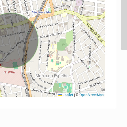
Leaflet
|
©
OpenStreetMap