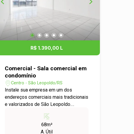
seu escritório, consultório, loja ou
espaço de atendimento em uma das
regiões mais movimentadas da cidade.
Agende sua visita e venha conhecer o
seu novo endereço comercial!
R$ 1.390,00 L
Comercial - Sala comercial em
condomínio
Centro - São Leopoldo/RS
Instale sua empresa em um dos
endereços comerciais mais tradicionais
e valorizados de São Leopoldo.
Localizada em um dos principais
prédios comerciais da cidade, esta sala
68m²
oferece excelente infraestrutura,
A. Útil
contando com portaria e dois