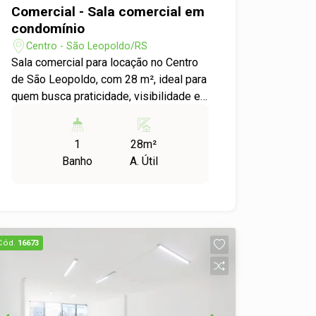
Comercial - Sala comercial em
condomínio
Centro - São Leopoldo/RS
Sala comercial para locação no Centro
de São Leopoldo, com 28 m², ideal para
quem busca praticidade, visibilidade e
excelente localização para o seu
negócio. Localizada em uma rua de
1
28m²
grande fluxo de veículos e pedestres,
Banho
A. Útil
esta sala oferece fácil acesso e
proximidade com todo o comércio da
região, proporcionando mais
comodidade para clientes e
colaboradores. O espaço é versátil e
Cód.
16673
atende diversos ramos de atividades,
podendo ser adaptado conforme a
necessidade do seu empreendimento.
Uma ótima oportunidade para instalar