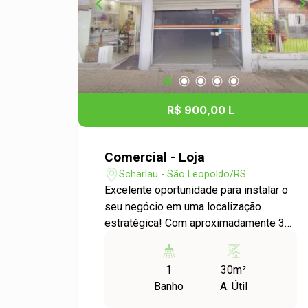
Ambientes bem iluminados e arejados
Vantagens da Localização: O bairro
Morro do Espelho é conhecido por sua
tranquilidade e infraestrutura, com fácil
acesso a transporte público e
proximidade de outras áreas
comerciais. É uma região em
R$ 900,00 L
crescimento, oferecendo diversas
oportunidades para empreendedores.
Agende uma Visita: Não perca a chance
Comercial - Loja
de estabelecer seu negócio em um
Scharlau - São Leopoldo/RS
local promissor! Entre em contato para
Excelente oportunidade para instalar o
mais informações e agende uma visita
seu negócio em uma localização
ao imóvel. Estamos à disposição para
estratégica! Com aproximadamente 30
ajudá-lo a encontrar o espaço ideal para
m², esta loja oferece um ambiente
o seu empreendimento. Aproveite essa
versátil, que pode ser facilmente
oportunidade e venha ser parte da
1
30m²
adaptado para atender às
comunidade do Morro do Espelho!
Banho
A. Útil
necessidades de diversos segmentos
comerciais e de prestação de serviços.