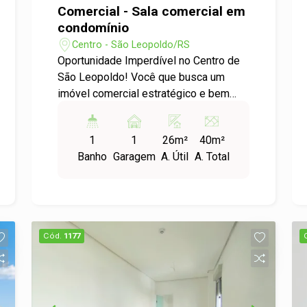
Comercial - Sala comercial em
condomínio
Centro - São Leopoldo/RS
Oportunidade Imperdível no Centro de
São Leopoldo! Você que busca um
imóvel comercial estratégico e bem
localizado, não pode perder essa
chance! Apresentamos uma sala
1
1
26m²
40m²
comercial em condomínio no coração
Banho
Garagem
A. Útil
A. Total
do bairro Centro, ideal para seu negócio
prosperar. Características do Imóvel: -
Sala ampla e iluminada, perfeita para
escritórios, consultórios ou lojas. -
Acabamentos de qualidade e
Cód.
1177
infraestrutura pronta para receber seu
negócio. - Acesso facilitado e
localização privilegiada, próximo a
comércios, serviços e transporte