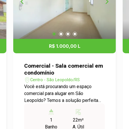
público. - Vaga de garagem garantida
para sua comodidade. Não perca essa
oportunidade de investir em um espaço
que pode transformar seu sonho em
realidade. Agende uma visita e venha
conhecer de perto tudo que essa sala
comercial tem a oferecer! Estamos à
R$ 1.000,00 L
disposição para esclarecer todas as
suas dúvidas e ajudar você a encontrar
o espaço ideal para o seu negócio!
Comercial - Sala comercial em
condomínio
Centro - São Leopoldo/RS
Você está procurando um espaço
comercial para alugar em São
Leopoldo? Temos a solução perfeita
para você! Apresentamos uma sala
comercial localizada no bairro Centro,
1
22m²
em um condomínio moderno e bem
Banho
A. Útil
estruturado. Com uma área útil de 22,10