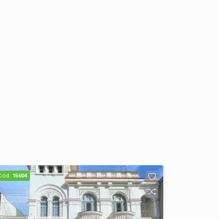
Cód.
15604