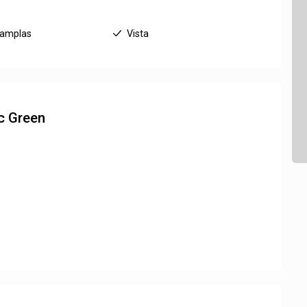
 amplas
Vista
c Green
1