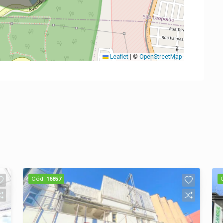
Leaflet
|
©
OpenStreetMap
Cód.
16857