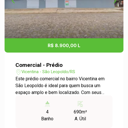
R$ 8.900,00 L
Comercial - Prédio
Vicentina - São Leopoldo/RS
Este prédio comercial no bairro Vicentina em
São Leopoldo é ideal para quem busca um
espaço amplo e bem localizado. Com seus
700m² e pé direito de 5 metros, oferece
bastante espaço para diversas atividades
4
690m²
comerciais, como supermercados ou outras
Banho
A. Útil
lojas de grande porte. O mezanino com duas
salas de vidro proporciona uma excelente