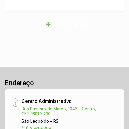
visualização do ambiente abaixo, agregando um
aspecto moderno e funcional ao espaço. Além
disso, o prédio conta com banheiros, atendendo
às necessidades básicas de clientes e
funcionários. Pronto para receber visitas, é uma
excelente oportunidade para quem busca
expandir ou iniciar um novo negócio na região.
Endereço
Centro Administrativo
Rua Primeiro de Março, 1046 - Centro,
CEP:
93010-210
São Leopoldo - RS
(51) 3591-8888