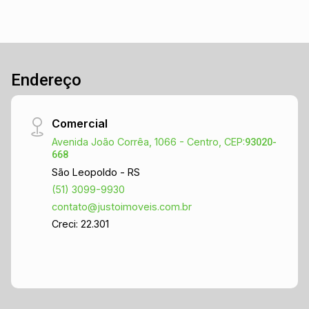
para conhecer essa excelente oportunidade de
locação de loja comercial em São Leopoldo/RS!
Endereço
Comercial
Avenida João Corrêa, 1066 - Centro, CEP:
93020-
668
São Leopoldo - RS
(51) 3099-9930
contato@justoimoveis.com.br
Creci: 22.301