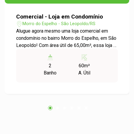
Comercial - Loja em Condomínio
Morro do Espelho - São Leopoldo/RS
Alugue agora mesmo uma loja comercial em
condomínio no bairro Morro do Espelho, em São
Leopoldo! Com área útil de 65,00m², essa loja é
perfeita para quem busca um espaço amplo e
bem localizado para o seu negócio. O imóvel
2
60m²
está localizado em um condomínio seguro e
Banho
A. Útil
bem estruturado, com fácil acesso a diversas
vias importantes da cidade. Além disso, a região
conta com uma grande variedade de comércios
e serviços, o que garante uma excelente
visibilidade para o seu negócio. O espaço
interno é amplo e bem iluminado, com
acabamentos de qualidade e prontos para
receber a sua decoração e mobília. Não perca
mais tempo e agende agora mesmo uma visita