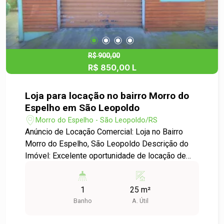
R$ 900,00
R$ 850,00 L
Loja para locação no bairro Morro do
Espelho em São Leopoldo
Morro do Espelho - São Leopoldo/RS
Anúncio de Locação Comercial: Loja no Bairro
Morro do Espelho, São Leopoldo Descrição do
Imóvel: Excelente oportunidade de locação de
uma loja comercial no charmoso bairro Morro do
Espelho, em São Leopoldo. Com uma área útil de
1
25 m²
25,00m², este espaço é ideal para pequenos
Banho
A. Útil
negócios que buscam uma localização
estratégica e de fácil acesso. Características do