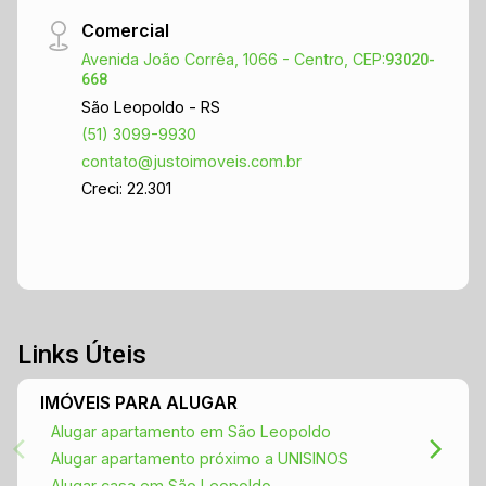
estratégico! Para mais informações ou para
Comercial
agendar uma visita, entre em contato conosco e
venha conhecer este espaço que pode ser o lar
Avenida João Corrêa, 1066 - Centro, CEP:
93020-
668
do seu novo empreendimento. Estamos ansiosos
São Leopoldo - RS
para ajudar você a encontrar o espaço perfeito
(51) 3099-9930
para o seu negócio!
contato@justoimoveis.com.br
Creci: 22.301
Links Úteis
IMÓVEIS PARA ALUGAR
Alugar apartamento em São Leopoldo
Alugar apartamento próximo a UNISINOS
Alugar casa em São Leopoldo