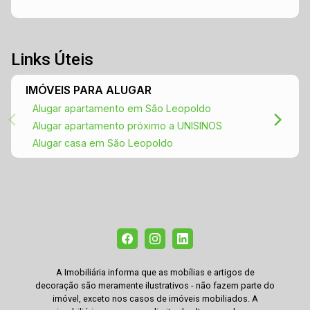
comércio local, escolas, praças e transporte
público. A tranquilidade da região é um diferencial
para quem busca um ambiente familiar, sem abrir
mão da praticidade do dia a dia. Não perca a
Links Úteis
chance de conhecer este imóvel incrível! Entre
em contato para agendar uma visita e descubra
IMÓVEIS PARA ALUGAR
tudo o que esta casa tem a oferecer. A sua nova
Alugar apartamento em São Leopoldo
casa no Santo André espera por você!
Alugar apartamento próximo a UNISINOS
Alugar casa em São Leopoldo
A Imobiliária informa que as mobílias e artigos de
decoração são meramente ilustrativos - não fazem parte do
imóvel, exceto nos casos de imóveis mobiliados. A