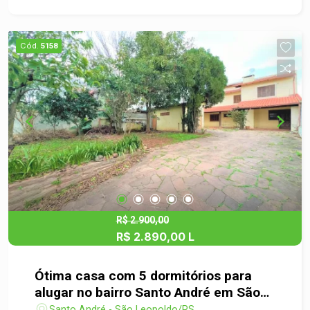
possuir área de serviços separada, garantindo
melhor aproveitamento dos ambientes. O
sobrado ainda oferece pátio na frente e um
Cód.
5158
agradável pátio gramado nos fundos, perfeito
para aproveitar momentos ao ar livre, reunir a
família e os amigos ou para quem possui pet e
deseja mais espaço e liberdade. Localizado em
um bairro tranquilo e de fácil acesso, este imóvel
reúne conforto e praticidade em um só lugar.
Agende sua visita e venha conhecer este imóvel
encantador!
R$ 2.900,00
R$ 2.890,00 L
Ótima casa com 5 dormitórios para
alugar no bairro Santo André em São
Leopoldo
Santo André - São Leopoldo/RS