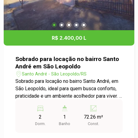
R$ 2.400,00 L
Sobrado para locação no bairro Santo
André em São Leopoldo
Santo André - São Leopoldo/RS
Sobrado para locação no bairro Santo André, em
São Leopoldo, ideal para quem busca conforto,
praticidade e um ambiente acolhedor para viver. O
imóvel conta com 2 dormitórios, sala de estar e
cozinha integradas, proporcionando um espaço
2
1
72.26 m²
amplo, funcional e muito mais aconchegante para
Dorm.
Banho
Const.
o dia a dia. A cozinha dispõe de armários,
trazendo mais praticidade e organização, além de