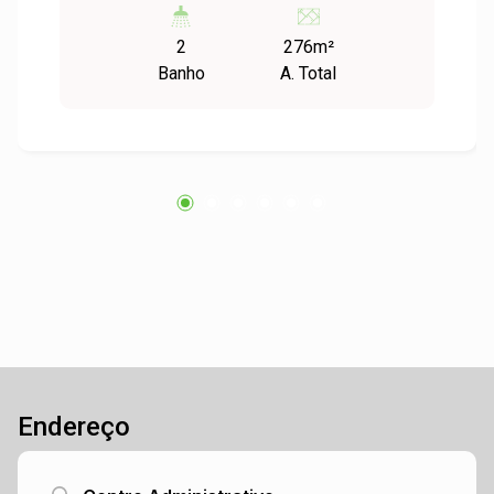
O imóvel conta com quatro salas amplas, dois
2
276m²
banheiros e um pátio nos fundos, que
Banho
A. Total
proporciona uma área adicional versátil. Nos
fundos, há também um quiosque com
churrasqueira, ideal para uso interno ou para
criar um ambiente de convivência. Com
localização estratégica no Centro, esta casa é
perfeita para pet shops, escritórios, clínicas ou
qualquer outro segmento comercial que
necessite de espaço e praticidade. Entre em
contato para agendar uma visita e conhecer
esse excelente imóvel!
Endereço