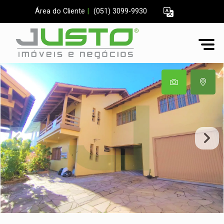
Área do Cliente
|
(051) 3099-9930