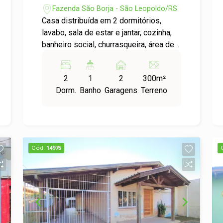
Fazenda São Borja - São Leopoldo/RS
Casa distribuída em 2 dormitórios,
lavabo, sala de estar e jantar, cozinha,
banheiro social, churrasqueira, área de
serviço e um amplo pátio. Localizado
em bairro residencial e tranquilo,
2
1
2
300m²
agende uma visita e confira!
Dorm.
Banho
Garagens
Terreno
Cód.
14975