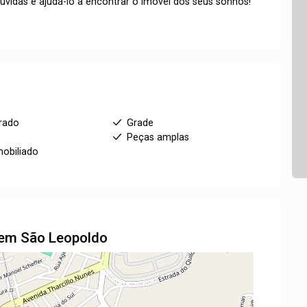
úvidas e ajudá-lo a encontrar o imóvel dos seus sonhos!
rado
Grade
Peças amplas
obiliado
l em São Leopoldo