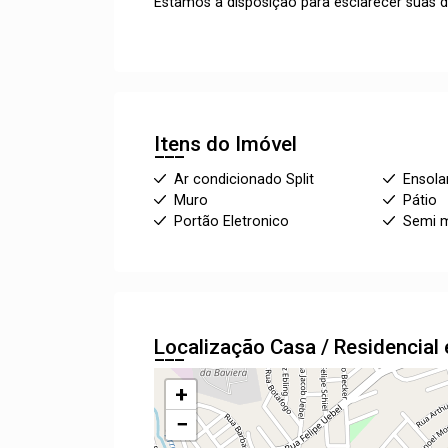
Estamos à disposição para esclarecer suas d
Itens do Imóvel
Ar condicionado Split
Ensola
Muro
Pátio
Portão Eletronico
Semi m
Localização Casa / Residencia
+
−