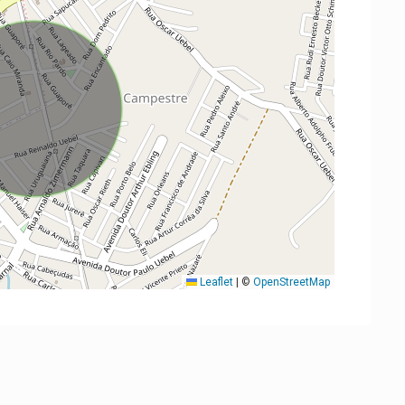
Leaflet
|
©
OpenStreetMap