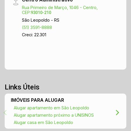
escolas e serviços. Agende uma visita e venha
Rua Primeiro de Março, 1046 - Centro,
conhecer essa casa incrível! Não perca tempo,
CEP:
93010-210
essa casa pode ser o seu novo lar!
São Leopoldo - RS
(51) 3591-8888
Creci: 22.301
Links Úteis
IMÓVEIS PARA ALUGAR
Alugar apartamento em São Leopoldo
Alugar apartamento próximo a UNISINOS
Alugar casa em São Leopoldo