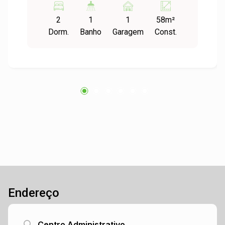
Temos a opção perfeita para você! Esta casa
2
1
1
58m²
está localizada no bairro Fazenda São Borja, em
Dorm.
Banho
Garagem
Const.
São Leopoldo, e oferece todo o conforto e
comodidade que você procura. Com 2
dormitórios espaçosos, você terá espaço
suficiente para acomodar sua família com
conforto. A casa conta com uma garagem,
proporcionando segurança e praticidade para
estacionar seu veículo. Além disso, a área
construída de 58,00m² oferece um espaço
amplo e bem distribuído, perfeito para suas
necessidades. O condomínio em que a casa
está localizada oferece uma série de
benefícios, como segurança 24 horas, áreas de
lazer, como playground , além de áreas verdes
Endereço
para desfrutar de momentos de tranquilidade.
Não perca a oportunidade de morar em um local
privilegiado, com fácil acesso a comércios,
Centro Administrativo