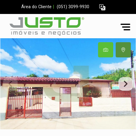
Área do Cliente
|
(051) 3099-9930