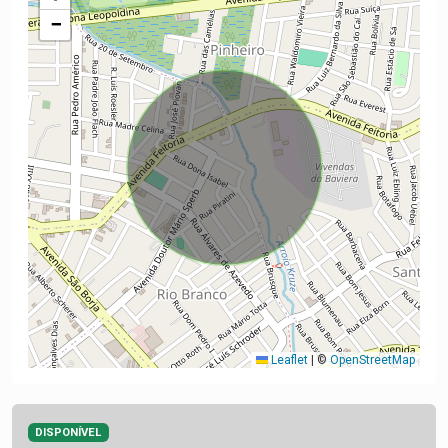
−
Leaflet
|
©
OpenStreetMap
DISPONÍVEL