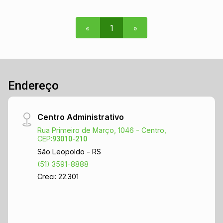
funcionalidade. Uma excelente oportunidade para
quem busca morar com amplitude, conforto e em
«
1
»
uma localização estratégica no coração da
cidade. Agende sua visita hoje mesmo!
Endereço
Centro Administrativo
Rua Primeiro de Março, 1046 - Centro,
CEP:
93010-210
São Leopoldo - RS
(51) 3591-8888
Creci: 22.301