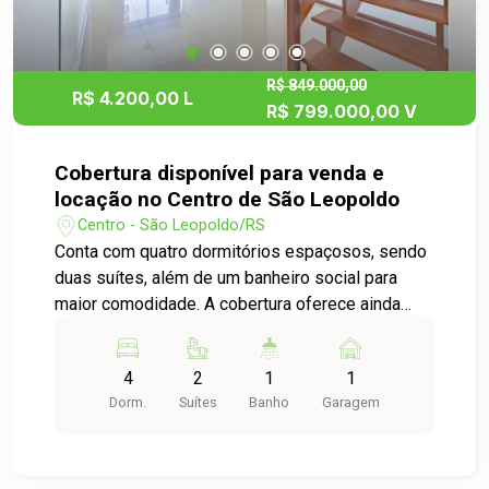
esclarecer todas as suas dúvidas e auxiliá-lo no
processo de locação deste imóvel incrível.
R$ 849.000,00
R$ 4.200,00 L
R$ 799.000,00 V
Cobertura disponível para venda e
locação no Centro de São Leopoldo
Centro - São Leopoldo/RS
Conta com quatro dormitórios espaçosos, sendo
duas suítes, além de um banheiro social para
maior comodidade. A cobertura oferece ainda
uma vaga de garagem dupla, garantindo
segurança e praticidade no dia a dia. Localizada
4
2
1
1
em uma região privilegiada que oferece
Dorm.
Suítes
Banho
Garagem
praticidade e fácil acesso a todo o comércio,
serviços e principais pontos da cidade. O imóvel
é semi mobiliado e apresenta ambientes amplos
e bem distribuídos, proporcionando conforto e