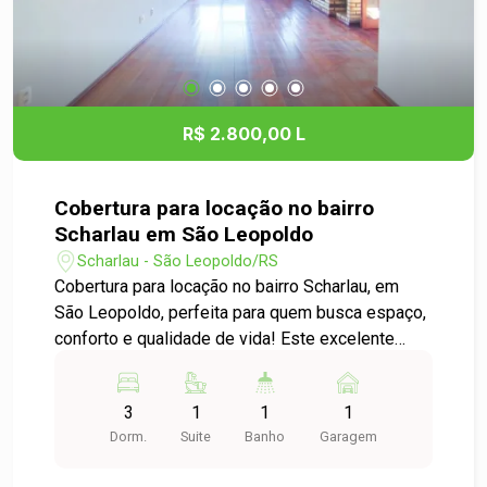
R$ 2.800,00 L
Cobertura para locação no bairro
Scharlau em São Leopoldo
Scharlau - São Leopoldo/RS
Cobertura para locação no bairro Scharlau, em
São Leopoldo, perfeita para quem busca espaço,
conforto e qualidade de vida! Este excelente
imóvel conta com 3 dormitórios, sendo 1 suíte
com banheira e sacada privativa, proporcionando
3
1
1
1
mais conforto e privacidade. Logo na entrada da
Dorm.
Suite
Banho
Garagem
suíte, um hall versátil oferece diversas
possibilidades de uso, podendo ser