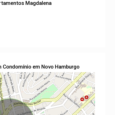
partamentos
Magdalena
 em Condomínio em Novo Hamburgo