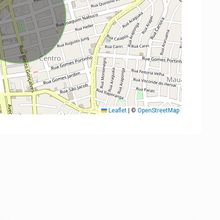
Leaflet
|
©
OpenStreetMap