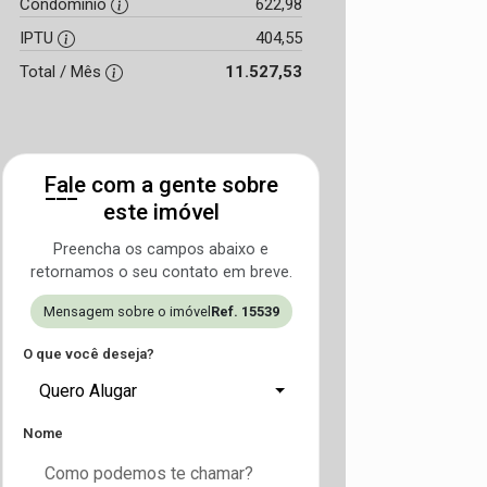
Condomínio
622,98
IPTU
404,55
Total / Mês
11.527,53
Fale com a gente sobre
este imóvel
Preencha os campos abaixo e
retornamos o seu contato em breve.
Mensagem sobre o imóvel
Ref. 15539
O que você deseja?
Quero Alugar
Nome