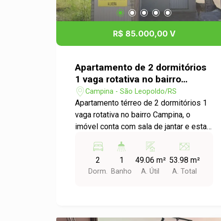
R$ 85.000,00 V
Apartamento de 2 dormitórios
1 vaga rotativa no bairro
campina em São Leopoldo
Campina - São Leopoldo/RS
Apartamento térreo de 2 dormitórios 1
vaga rotativa no bairro Campina, o
imóvel conta com sala de jantar e estar
integradas, cozinha e área de serviço
integradas e banheiro social. Próximo
2
1
49.06 m²
53.98 m²
ao mercado minuano e centro
Dorm.
Banho
A. Útil
A. Total
medianeira.