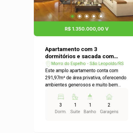
visita e venha conhecer seu novo lar
R$ 1.350.000,00 V
Apartamento com 3
dormitórios e sacada com
piscina disponível para venda
Morro do Espelho - São Leopoldo/RS
no bairro Morro do Espelho
Este amplo apartamento conta com
291,97m² de área privativa, oferecendo
ambientes generosos e muito bem
distribuídos. São 3 dormitórios, sendo
1 suíte, além de uma aconchegante sala
3
1
1
2
de estar integrada à sala de jantar,
Dorm.
Suite
Banho
Garagens
perfeita para receber convidados com
elegância. A cozinha funcional se
conecta com a área de serviço,