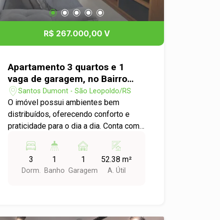
R$ 267.000,00 V
Apartamento 3 quartos e 1
vaga de garagem, no Bairro
Santos Dumont em São
Santos Dumont - São Leopoldo/RS
Leopoldo.
O imóvel possui ambientes bem
distribuídos, oferecendo conforto e
praticidade para o dia a dia. Conta com
sala de estar aconchegante, cozinha
funcional, banheiro social e ótima
3
1
1
52.38 m²
iluminação natural. Localizado em uma
Dorm.
Banho
Garagem
A. Útil
região tranquila e com fácil acesso a
comércios, escolas, mercados e às
principais vias da cidade, é uma
excelente opção para quem busca