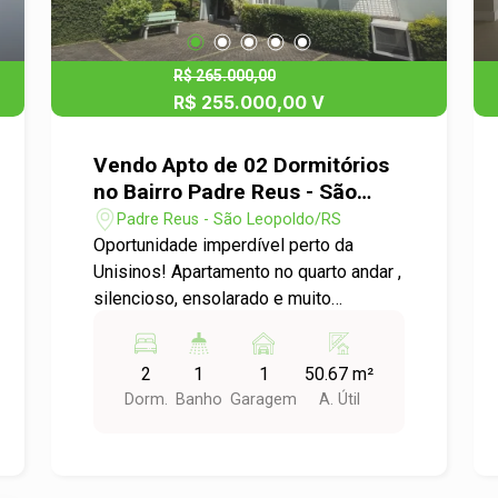
R$ 265.000,00
R$ 255.000,00 V
Vendo Apto de 02 Dormitórios
no Bairro Padre Reus - São
Leopoldo
Padre Reus - São Leopoldo/RS
Oportunidade imperdível perto da
Unisinos! Apartamento no quarto andar ,
silencioso, ensolarado e muito
aconchegante, ideal para quem busca
praticidade no dia a dia. Conta com 2
2
1
1
50.67 m²
dormitórios, sendo um com ar
Dorm.
Banho
Garagem
A. Útil
condicionado, sala confortável, cozinha
equipada integrada com a área de
serviço, banheiro social e 1 vaga de
garagem. O condomínio oferece jardim