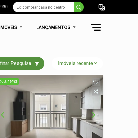
9930
IMÓVEIS
LANÇAMENTOS
finar Pesquisa
Cód.
16482