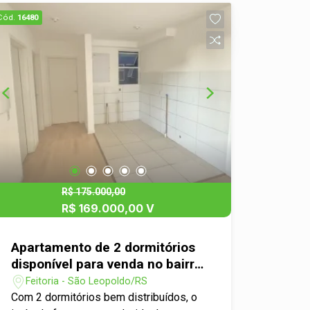
sofisticação e elegância em todos os
Cód.
16480
ambientes. Por ser semi mobiliado,
oferece ainda mais praticidade para sua
mudança. Localizado em um
condomínio completo, você terá à
disposição uma infraestrutura pensada
para o seu bem estar e lazer: Piscina
para aproveitar os dias de sol
Playground para as crianças Espaço
fitness para manter a rotina saudável
Salão de festas ideal para celebrar
momentos especiais Tudo isso em um
R$ 175.000,00
ambiente seguro e organizado, perfeito
R$ 169.000,00 V
para quem busca qualidade de vida.
Apartamento de 2 dormitórios
disponível para venda no bairro
Feitoria
Feitoria - São Leopoldo/RS
Com 2 dormitórios bem distribuídos, o