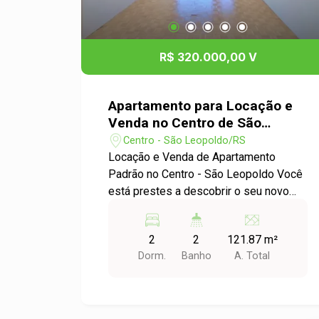
R$ 320.000,00 V
Apartamento para Locação e
Venda no Centro de São
Leopoldo
Centro - São Leopoldo/RS
Locação e Venda de Apartamento
Padrão no Centro - São Leopoldo Você
está prestes a descobrir o seu novo
lar! Apresentamos este incrível
apartamento localizado no coração do
2
2
121.87 m²
Centro de São Leopoldo, perfeito tanto
Dorm.
Banho
A. Total
para quem busca locação quanto para
quem deseja investir na compra de um
imóvel. Características do Apartamento:
- Tipo: Apartamento Padrão -