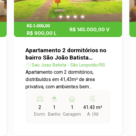
R$ 1.000,00
R$ 145.000,00 V
R$ 900,00 L
Apartamento 2 dormitórios no
bairro São João Batista
disponível para venda e
Sao Joao Batista - São Leopoldo/RS
locação
Apartamento com 2 dormitórios,
distribuídos em 41,43m² de área
privativa, com ambientes bem
aproveitados que proporcionam
praticidade e conforto no dia a dia.
2
1
1
41.43 m²
Localizado em condomínio no bairro
Dorm.
Banho
Garagem
A. Útil
São João Batista, em uma região
tranquila e com fácil acesso a
comércios, serviços e transporte,