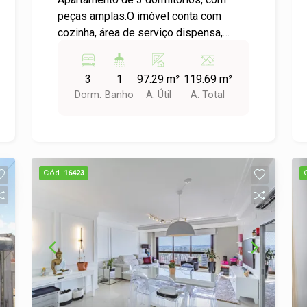
peças amplas.O imóvel conta com
cozinha, área de serviço dispensa,
banheiro social, sala de estar, sala de
jantar, dois elevadores.Prédio de
3
1
97.29 m²
119.69 m²
esquina com a independência perto de
Dorm.
Banho
A. Útil
A. Total
todo o comercio do cidade.
Cód.
16423