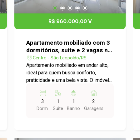
R$ 960.000,00 V
Apartamento mobiliado com 3
dormitórios, suíte e 2 vagas no
Centro de São Leopoldo
Centro - São Leopoldo/RS
Apartamento mobiliado em andar alto,
ideal para quem busca conforto,
praticidade e uma bela vista. O imóvel
conta com 3 dormitórios, sendo 1 suíte,
ambientes bem distribuídos e
3
1
1
2
mobiliados, proporcionando um espaço
Dorm.
Suite
Banho
Garagens
aconchegante e pronto para morar. A
área social possui sala de estar e jantar
integradas, oferecendo um ambiente
perfeito para receber amigos e