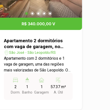
R$ 340.000,00 V
Apartamento 2 dormitórios
com vaga de garagem, no
Bairro São José em São
São José - São Leopoldo/RS
Leopoldo.
Apartamento com 2 dormitórios e 1
vaga de garagem, uma das regiões
mais valorizadas de São Leopoldo. O
imóvel oferece ambientes bem
distribuídos e ótima localização,
2
1
1
57.37 m²
próximo o trensurb de São Leopoldo,
Dorm.
Banho
Garagem
A. Útil
comércios, praças, escolas, mercados,
padarias e farmácias, 5 minutos a pé da
Rua Independência. Ideal para quem