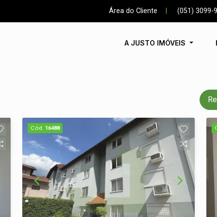
Área do Cliente
|
(051) 3099-
A JUSTO IMÓVEIS
Re
Cód.
16488