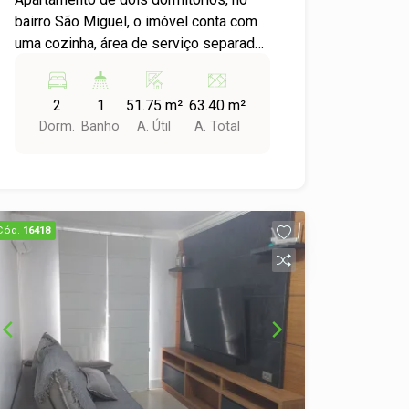
bairro São Miguel, o imóvel conta com
uma cozinha, área de serviço separada,
banheiro social, com peças bem
distribuídas e sala de estar. Próximo ao
2
1
51.75 m²
63.40 m²
mercado macromix de fácil acesso a
Dorm.
Banho
A. Útil
A. Total
BR 116.
Cód.
16418