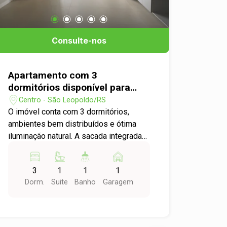
Consulte-nos
Apartamento com 3
dormitórios disponível para
venda no Centro de São
Centro - São Leopoldo/RS
Leopoldo
O imóvel conta com 3 dormitórios,
ambientes bem distribuídos e ótima
iluminação natural. A sacada integrada
amplia ainda mais o espaço social,
proporcionando um ambiente moderno
3
1
1
1
e aconchegante, perfeito para receber
Dorm.
Suite
Banho
Garagem
amigos e familiares. Além disso, o
apartamento possui acabamentos de
alto padrão, com gesso rebaixado e
piso em porcelanato, garantindo