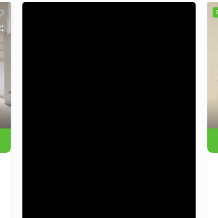
e salão de festas com churrasqueira,
perfeito para momentos de lazer com a
família e amigos. Localização
privilegiada com fácil acesso à estação
de trem, supermercados e à Unisinos,
ideal para morar ou investir. Agende sua
visita e venha conhecer de perto o seu
novo lar!