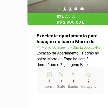
R$ 2.700,00
R$ 2.000,00 L
Excelente apartamento para
locação no bairro Morro do
Espelho em São Leopoldo
Morro do Espelho - São Leopoldo/RS
Locação de Apartamento - Padrão no
bairro Morro do Espelho com 3
dormitórios e 2 garagens Este
espaçoso apartamento padrão está
disponível para locação no bairro Morro
3
1
1
2
do Espelho, em São Leopoldo. Com 3
Dorm.
Suite
Banho
Garagens
dormitórios e 2 garagens, é perfeito
para famílias que buscam conforto e
praticidade. Com uma área útil de
127,00m², este apartamento oferece