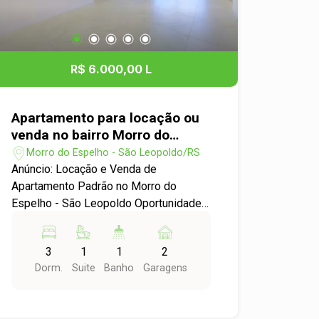
R$ 6.000,00 L
Apartamento para locação ou
venda no bairro Morro do
Espelho em São Leopoldo!
Morro do Espelho - São Leopoldo/RS
Anúncio: Locação e Venda de
Apartamento Padrão no Morro do
Espelho - São Leopoldo Oportunidade
imperdível para você que busca
conforto e qualidade de vida!
3
1
1
2
Apresentamos um excelente
Dorm.
Suite
Banho
Garagens
apartamento disponível para locação e
venda no desejado bairro Morro do
Espelho, em São Leopoldo.