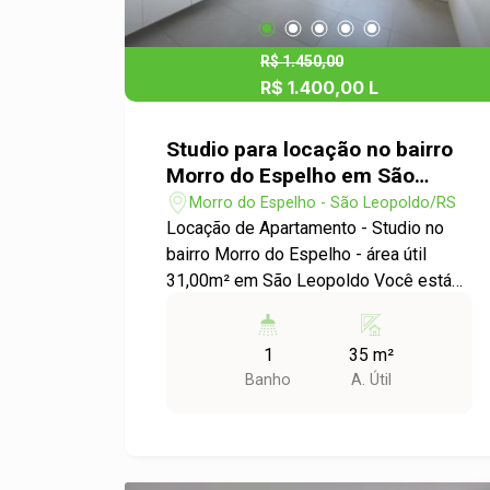
R$ 1.450,00
R$ 1.400,00 L
Studio para locação no bairro
Morro do Espelho em São
Leopoldo
Morro do Espelho - São Leopoldo/RS
Locação de Apartamento - Studio no
bairro Morro do Espelho - área útil
31,00m² em São Leopoldo Você está
procurando um apartamento
aconchegante e prático para morar?
1
35 m²
Temos a opção perfeita para você!
Banho
A. Útil
Apresentamos um lindo apartamento
Studio disponível para locação no bairro
Morro do Espelho, em São Leopoldo. -
Ambiente integrado, perfeito para quem