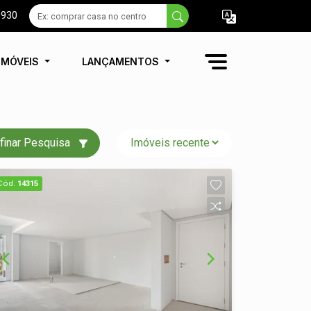
9930
IMÓVEIS
LANÇAMENTOS
finar Pesquisa
Cód.
14315