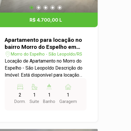
R$ 4.700,00 L
Apartamento para locação no
bairro Morro do Espelho em
São Leopoldo
Morro do Espelho - São Leopoldo/RS
Locação de Apartamento no Morro do
Espelho - São Leopoldo Descrição do
Imóvel: Está disponível para locação
um excelente apartamento padrão
localizado no charmoso bairro Morro do
2
1
1
1
Espelho, em São Leopoldo. O imóvel
Dorm.
Suite
Banho
Garagem
conta com 2 dormitórios, ideal para
famílias ou profissionais que buscam
conforto e praticidade em uma das
áreas mais valorizadas da cidade.