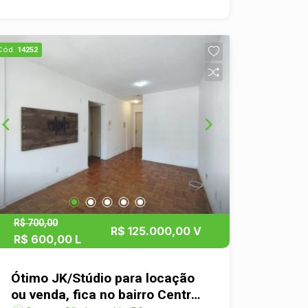
vista. Com sauna, bicicletário e quadra
poliesportiva externa, a vida ativa se
torna fácil. Sinta a harmonia entre a
Cód.
14252
privacidade do bairro residencial e a
conveniência moderna. Seu novo lar em
São Leopoldo aguarda por você.
Agende uma visita e comece a viver
com estilo e comodidade!
R$ 700,00
R$ 125.000,00 V
R$ 600,00 L
Ótimo JK/Stúdio para locação
ou venda, fica no bairro Centro