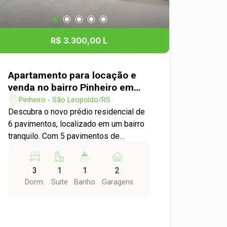
R$ 3.300,00 L
Apartamento para locação e
venda no bairro Pinheiro em
São Leopoldo
Pinheiro - São Leopoldo/RS
Descubra o novo prédio residencial de
6 pavimentos, localizado em um bairro
tranquilo. Com 5 pavimentos de
apartamentos, academia,
brinquedoteca, salão de festas e mais,
3
1
1
2
a infraestrutura completa proporciona
Dorm.
Suite
Banho
Garagens
conforto e diversão. Escolha entre
opções de 2 ou 3 dormitórios, todos
com ambientes integrados e amplas
sacadas, perfeitas para desfrutar da