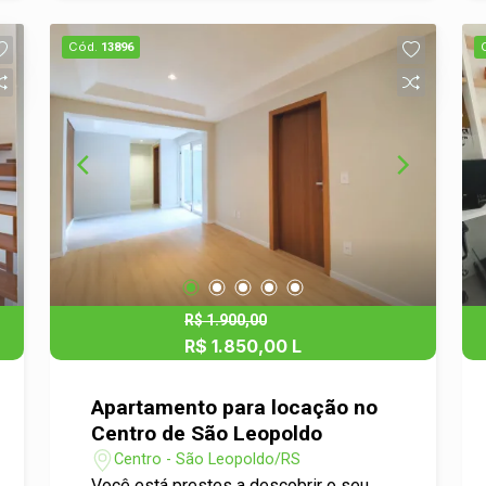
comércio local. Agende uma visita e
conheça! Entre em contato conosco
Cód.
13896
para agendar uma visita e conhecer
pessoalmente este belo apartamento!
R$ 1.900,00
R$ 1.850,00 L
Apartamento para locação no
Centro de São Leopoldo
Centro - São Leopoldo/RS
Você está prestes a descobrir o seu