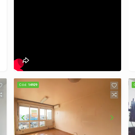
ser o seu novo lar! Entre em contato
conosco para agendar uma visita e tirar
todas as suas dúvidas. Seu novo lar
espera por você!
Cód.
14929