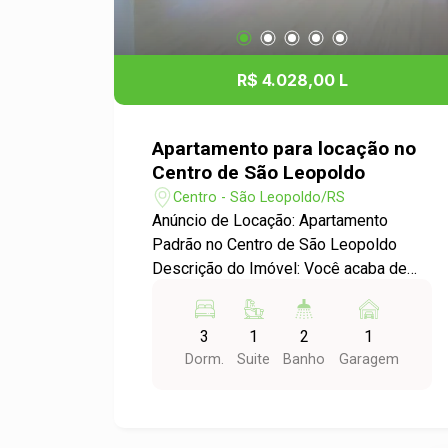
R$ 4.028,00 L
Apartamento para locação no
Centro de São Leopoldo
Centro - São Leopoldo/RS
Anúncio de Locação: Apartamento
Padrão no Centro de São Leopoldo
Descrição do Imóvel: Você acaba de
encontrar o apartamento ideal para sua
família! Localizado no coração do
3
1
2
1
Centro de São Leopoldo, este amplo
Dorm.
Suite
Banho
Garagem
apartamento de 3 dormitórios oferece
conforto e praticidade, perfeito para
quem busca qualidade de vida e fácil
acesso a diversas comodidades