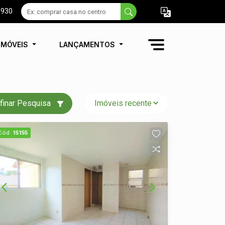
9930
IMÓVEIS
LANÇAMENTOS
finar Pesquisa
Cód.
15155