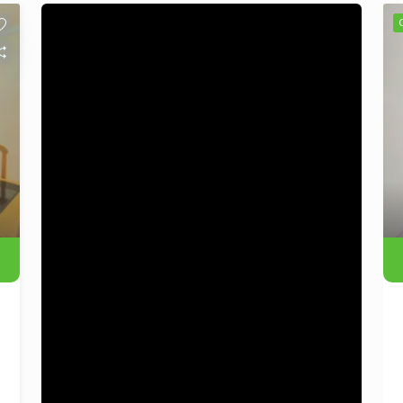
Apartamento: - Dormitórios: 2
dormitórios bem iluminados, perfeitos
para acomodar sua família ou servir
como home office. - Garagem: 1 vaga de
garagem, garantindo segurança e
comodidade para o seu veículo. - Área
útil: 70,00m², proporcionando um layout
funcional e confortável. Localização:
Situado no bairro Fião, o apartamento
oferece fácil acesso a diversas
comodidades da região, como
supermercados, farmácias, escolas e
opções de lazer. A tranquilidade do
bairro, combinada com a proximidade
de serviços essenciais, torna este local
uma excelente escolha para quem
valoriza qualidade de vida. Agende uma
Visita: Não perca a oportunidade de
conhecer este apartamento que pode