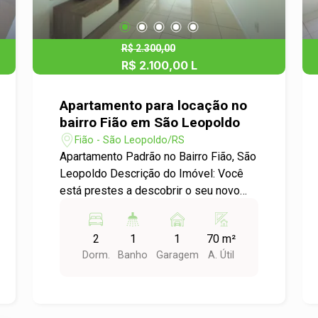
R$ 2.300,00
R$ 2.100,00 L
Apartamento para locação no
bairro Fião em São Leopoldo
Fião - São Leopoldo/RS
Apartamento Padrão no Bairro Fião, São
Leopoldo Descrição do Imóvel: Você
está prestes a descobrir o seu novo
lar! Este encantador apartamento de 2
dormitórios localizado no bairro Fião
2
1
1
70 m²
oferece conforto e praticidade para a
Dorm.
Banho
Garagem
A. Útil
sua rotina. Com uma área útil de
70,00m², o espaço é ideal para quem
busca um ambiente aconchegante e
bem distribuído. Características do