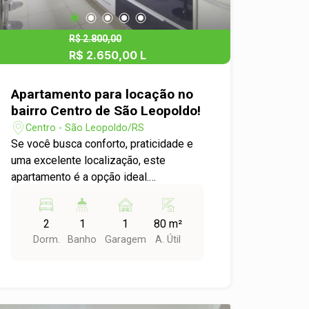
Agende sua visita e encontre seu novo
lar!
R$ 2.800,00
R$ 2.650,00 L
Apartamento para locação no
bairro Centro de São Leopoldo!
Centro - São Leopoldo/RS
Se você busca conforto, praticidade e
uma excelente localização, este
apartamento é a opção ideal.
Localizado no Centro de São Leopoldo,
o imóvel oferece ambientes amplos,
2
1
1
80 m²
bem distribuídos e equipados para
Dorm.
Banho
Garagem
A. Útil
proporcionar mais qualidade de vida no
seu dia a dia. Conta com 2 dormitórios,
sendo 1 suíte com ar-condicionado,
garantindo mais conforto e