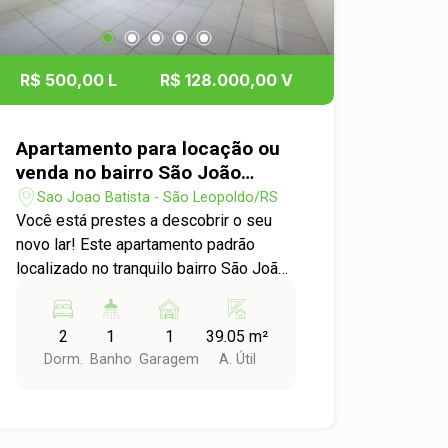
R$ 500,00 L
R$ 128.000,00 V
Apartamento para locação ou
venda no bairro São João
Batista em São Leopoldo
Sao Joao Batista - São Leopoldo/RS
Você está prestes a descobrir o seu
novo lar! Este apartamento padrão
localizado no tranquilo bairro São João
Batista, em São Leopoldo, é ideal para
quem busca conforto e praticidade.
2
1
1
39.05 m²
Características do Apartamento: -
Dorm.
Banho
Garagem
A. Útil
Dormitórios: 2 dormitórios amplos e
arejados, perfeitos para acomodar sua
família ou para quem busca um espaço
extra para home office. - Garagem: 1