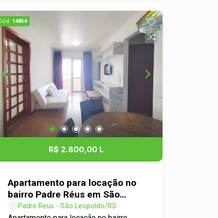
microondas e máquina de lavar. A sala
de estar é integrada à sala de jantar,
Cód.
14854
criando um ambiente espaçoso e
acolhedor. Ambos os quartos são bem
iluminados e incluem armários
embutidos. O banheiro é completo, com
box de vidro e móvel para pia. Além
disso, o apartamento oferece uma vaga
de garagem. O condomínio é amplo e
conta com área de lazer, piscina, salão
de festas e portaria remota. Localizado
no bairro Santo André, em uma área
tranquila e bem servida de comércio e
R$ 2.800,00 L
serviços, proporcionando facilidade de
acesso e conveniência.
Apartamento para locação no
bairro Padre Réus em São
Leopoldo!
Padre Reus - São Leopoldo/RS
Apartamento para locação no bairro