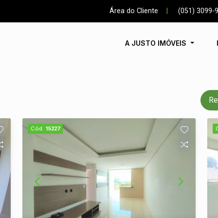
Área do Cliente
|
(051) 3099-
A JUSTO IMÓVEIS
Re
Cód.
15227