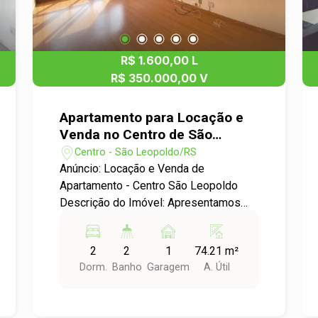
R$ 1.600,00 L
R$ 350.000,00 V
Apartamento para Locação e
Venda no Centro de São
Leopoldo
Centro - São Leopoldo/RS
Anúncio: Locação e Venda de
Apartamento - Centro São Leopoldo
Descrição do Imóvel: Apresentamos
uma excelente oportunidade de locação
e venda de um apartamento padrão
2
2
1
74.21 m²
localizado no coração do Centro de São
Dorm.
Banho
Garagem
A. Útil
Leopoldo. Este imóvel é ideal para
quem busca conforto, praticidade e uma
localização privilegiada. Características