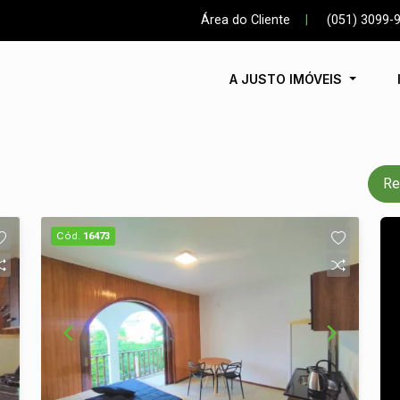
Área do Cliente
|
(051) 3099-
A JUSTO IMÓVEIS
Re
Cód.
16473