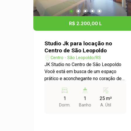
R$ 2.200,00 L
Studio Jk para locação no
Centro de São Leopoldo
Centro - São Leopoldo/RS
JK Studio no Centro de São Leopoldo
Você está em busca de um espaço
prático e aconchegante no coração de
São Leopoldo? Apresentamos o seu
novo lar: um moderno JK Studio, ideal
1
1
25 m²
para quem valoriza a comodidade e a
Dorm.
Banho
A. Útil
localização. Detalhes do Imóvel: - Tipo:
JK Studio - Bairro: Centro - Dormitórios:
1 - Área Útil: 25,00 m² Este apartamento
possui um layout inteligente que