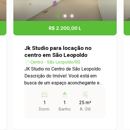
armários. Localização: Situado no
Centro de São Leopoldo, o apartamento
oferece fácil acesso a uma variedade
de serviços e comodidades, como: -
R$ 2.200,00 L
Supermercados - Farmácias -
Restaurantes - Lojas de conveniência -
Transporte público Não perca a chance
Jk Studio para locação no
de viver em um espaço que une
centro em São Leopoldo
conforto, praticidade e uma localização
Centro - São Leopoldo/RS
privilegiada. Entre em contato e agende
JK Studio no Centro de São Leopoldo
uma visita!
Descrição do Imóvel: Você está em
busca de um espaço aconchegante e
prático para viver? Apresentamos o
apartamento JK Studio localizado no
1
1
25 m²
coração do Centro de São Leopoldo.
Dorm.
Banho
A. Útil
Este imóvel, com 1 dormitório, é ideal
para quem valoriza conforto e
localização. Características do