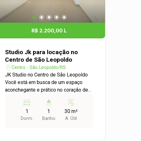
farmácias, restaurantes e tudo o que
você precisa no dia a dia. Não perca a
oportunidade de morar em um dos
bairros mais vibrantes de São
R$ 2.200,00 L
Leopoldo. Entre em contato conosco
para agendar uma visita e conhecer seu
novo lar! Aguardamos sua mensagem!
Studio Jk para locação no
Centro de São Leopoldo
Centro - São Leopoldo/RS
JK Studio no Centro de São Leopoldo
Você está em busca de um espaço
aconchegante e prático no coração de
São Leopoldo? Apresentamos o seu
novo lar: um maravilhoso JK Studio
1
1
30 m²
disponível para locação no bairro
Dorm.
Banho
A. Útil
Centro. Características do Apartamento:
- Tipo: JK Studio - Dormitórios: 1 - Área
Útil: 30,00 m² - Localização: Centro de