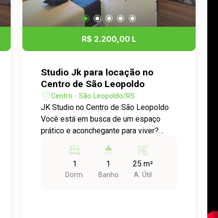
R$ 2.200,00 L
Studio Jk para locação no
Centro de São Leopoldo
Centro - São Leopoldo/RS
JK Studio no Centro de São Leopoldo
Você está em busca de um espaço
prático e aconchegante para viver?
Apresentamos JK Studio disponível
para locação no coração de São
1
1
25 m²
Leopoldo, no bairro Centro. Detalhes do
Dorm.
Banho
A. Útil
Imóvel: - Tipo: JK Studio - Dormitórios:
1 - Área Útil: 25,00 m² Características
do Apartamento: - Ambiente integrado
que proporciona maior conforto e