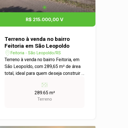
R$ 215.000,00 V
Terreno à venda no bairro
Feitoria em São Leopoldo
Feitoria - São Leopoldo/RS
Terreno à venda no bairro Feitoria, em
São Leopoldo, com 289,65 m² de área
total, ideal para quem deseja construir a
casa própria ou investir em uma região
em constante valorização. Com
289.65 m²
excelente aproveitamento, o lote
Terreno
oferece o espaço ideal para diferentes
projetos e está localizado em um bairro
consolidado, próximo a escolas,
mercados, comércios e demais