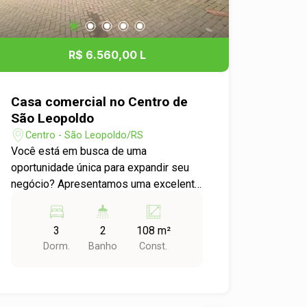
R$ 6.560,00 L
Casa comercial no Centro de
São Leopoldo
Centro - São Leopoldo/RS
Você está em busca de uma
oportunidade única para expandir seu
negócio? Apresentamos uma excelente
casa comercial disponível para locação
no coração do bairro Centro de São
3
2
108 m²
Leopoldo. Descrição: Esta casa
Dorm.
Banho
Const.
comercial ideal para ser adaptada
conforme as necessidades do seu
negócio. O ambiente possui um layout
versátil, permitindo a criação de