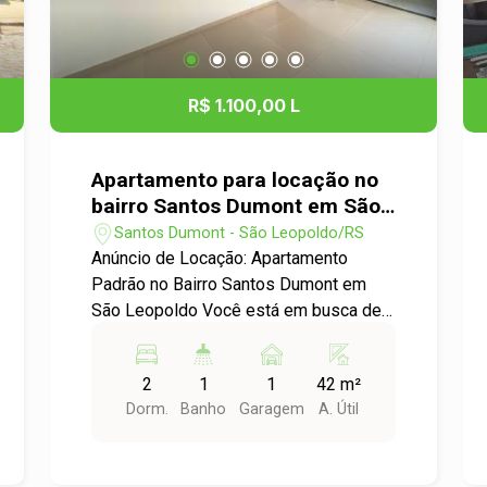
R$ 1.100,00 L
Apartamento para locação no
bairro Santos Dumont em São
Leopoldo
Santos Dumont - São Leopoldo/RS
Anúncio de Locação: Apartamento
Padrão no Bairro Santos Dumont em
São Leopoldo Você está em busca de
um novo lar? Temos a oportunidade
perfeita para você! Apresentamos um
2
1
1
42 m²
aconchegante apartamento para
Dorm.
Banho
Garagem
A. Útil
locação no bairro Santos Dumont, ideal
para quem busca conforto e praticidade
Características do Imóvel: - Ambientes