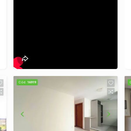
Cód.
16919