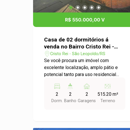
momentos ao ar livre, com espaço para
jardinagem. Não perca a oportunidade
de conhecer este imóvel que combina
R$ 550.000,00 V
conforto, localização e praticidade.
Agende uma visita e venha se encantar
com a sua futura casa!
Casa de 02 dormitórios á
venda no Bairro Cristo Rei -
São Leopoldo - RS
Cristo Rei - São Leopoldo/RS
Se você procura um imóvel com
excelente localização, amplo pátio e
potencial tanto para uso residencial
quanto comercial, esta é a oportunidade
ideal. Localizado em uma região
2
2
2
515.20 m²
privilegiada, o imóvel oferece fácil
Dorm.
Banho
Garagens
Terreno
acesso às principais rodovias e está
próximo ao novo Hospital Doctor Clin,
proporcionando praticidade para o dia a
dia. O amplo quintal é perfeito para