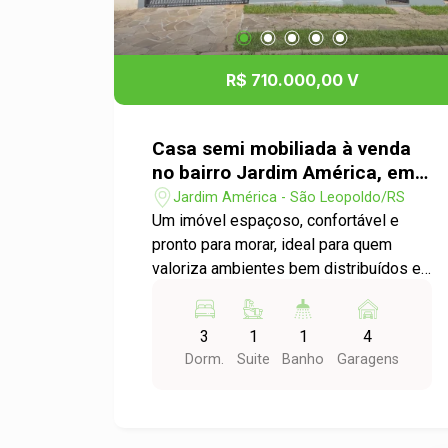
R$ 710.000,00 V
Casa semi mobiliada à venda
no bairro Jardim América, em
São Leopoldo!
Jardim América - São Leopoldo/RS
Um imóvel espaçoso, confortável e
pronto para morar, ideal para quem
valoriza ambientes bem distribuídos e
praticidade no dia a dia. São 3 quartos,
sendo 1 suíte com closet, além de sala
3
1
1
4
de estar e jantar, cozinha, amplo
Dorm.
Suite
Banho
Garagens
banheiro social e escritório. Nos
fundos, o imóvel conta com um
agradável espaço gourmet com
churrasqueira, lavabo e lavanderia,