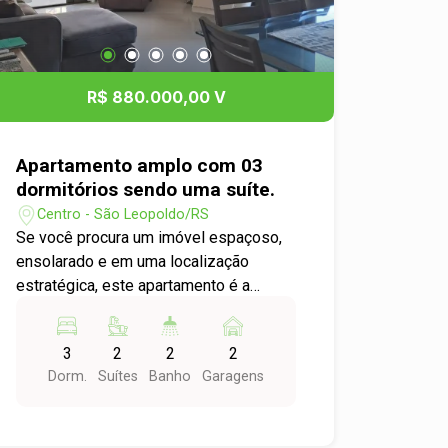
conheça o grande potencial desta
excelente área e as oportunidades que
ela apresenta.
R$ 880.000,00 V
Apartamento amplo com 03
dormitórios sendo uma suíte.
Centro - São Leopoldo/RS
Se você procura um imóvel espaçoso,
ensolarado e em uma localização
estratégica, este apartamento é a
escolha ideal. O imóvel conta com uma
suíte master e duas suítes em formato
3
2
2
2
americano, oferecendo praticidade e
Dorm.
Suítes
Banho
Garagens
conforto para toda a família. A área
social é um grande destaque, com
ampla sala de estar e jantar integrada,