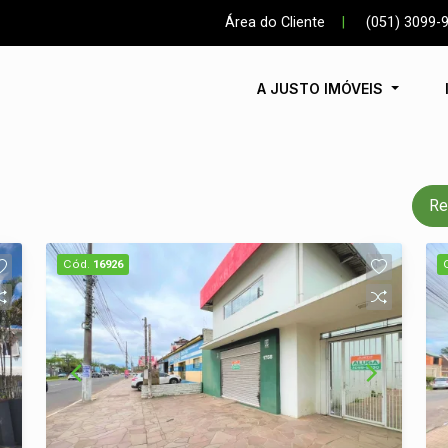
Área do Cliente
|
(051) 3099-
A JUSTO IMÓVEIS
Re
Cód.
16926