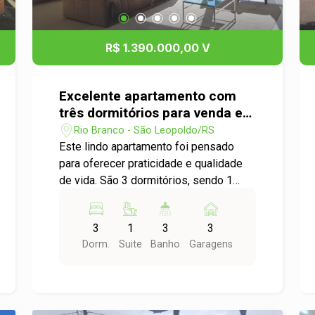
para até 4 veículos. Na área externa, um
belo jardim complementa a
infraestrutura, que oferece piscina,
R$ 1.390.000,00 V
churrasqueira, espaço gourmet e
sistema de segurança com cerca
elétrica. Imóvel semimobiliado, pronto
Excelente apartamento com
para morar.
três dormitórios para venda em
São Leopoldo!
Rio Branco - São Leopoldo/RS
Este lindo apartamento foi pensado
para oferecer praticidade e qualidade
de vida. São 3 dormitórios, sendo 1
suíte, além de lavabo e banheiro social,
proporcionando conforto para toda a
3
1
3
3
família. A cozinha em conceito aberto
Dorm.
Suite
Banho
Garagens
integra-se harmoniosamente às salas
de estar e jantar, criando um ambiente
moderno, amplo e perfeito para receber
amigos e familiares. A sacada