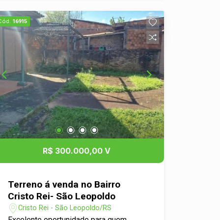
aconchegante lareira e excelente
iluminação natural. A sacada espaçosa
Cód.
16915
com churrasqueira é perfeita para reunir
amigos e familiares em momentos
especiais. Além disso, o apartamento
dispõe de lavabo, cozinha funcional e
área de serviço independente,
proporcionando mais organização e
comodidade no dia a dia. Localizado no
coração da cidade, está próximo a
mercados, farmácias, restaurantes,
escolas, diversos comércios e à
estação de trem, garantindo praticidade
R$ 300.000,00 V
e fácil mobilidade. Destaques do
imóvel: 1 suíte master; 2 suítes em
formato americano; Ampla sala de estar
Terreno á venda no Bairro
e jantar com lareira; Sacada espaçosa
Cristo Rei- São Leopoldo
com churrasqueira; Lavabo; Cozinha e
Cristo Rei - São Leopoldo/RS
área de serviço; Excelente posição
Excelente oportunidade para quem