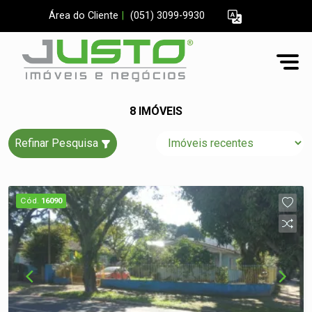
Área do Cliente
|
(051) 3099-9930
8 IMÓVEIS
Refinar Pesquisa
Cód.
16090