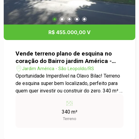
R$ 455.000,00 V
Vende terreno plano de esquina no
coração do Bairro jardim América -
São Leopoldo!
Jardim América - São Leopoldo/RS
Oportunidade Imperdível na Olavo Bilac! Terreno
de esquina super bem localizado, perfeito para
quem quer investir ou construir do zero. 340 m² ,
sendo 17 m de frente x 20 m de profundidade
Possui uma casa antiga, com parte em alvenaria
340 m²
e chapa, ideal para quem quer aproveitar a
Terreno
estrutura e iniciar uma nova construção. Terreno
todo murado e com grade, pronto para receber
seu novo projeto. Localização estratégica, em