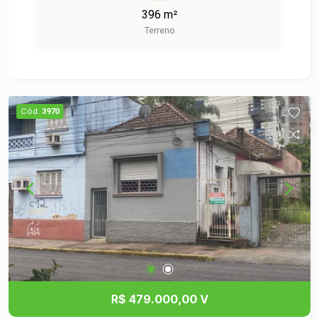
exposição e fácil acesso Potencial: Região de
396 m²
grande valorização Excelente para Comércio de
Terreno
Alto Tráfego Não perca essa chance de investir
no futuro do seu negócio! Entre em contato e
agende sua visita agora mesmo!
Cód.
3970
R$ 479.000,00 V