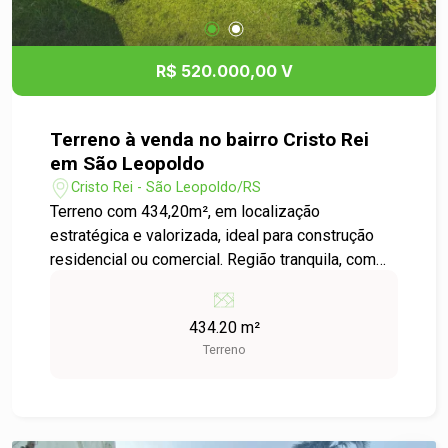
R$ 520.000,00 V
Terreno à venda no bairro Cristo Rei
em São Leopoldo
Cristo Rei - São Leopoldo/RS
Terreno com 434,20m², em localização
estratégica e valorizada, ideal para construção
residencial ou comercial. Região tranquila, com
fácil acesso ao centro da cidade, próximo a
escolas, mercados, farmácias e demais
434.20 m²
conveniências do dia a dia. Um espaço amplo e
Terreno
com grande potencial para você tirar do papel
aquele projeto dos sonhos ou investir com
segurança! Entre em contato e saiba mais sobre
essa oportunidade!