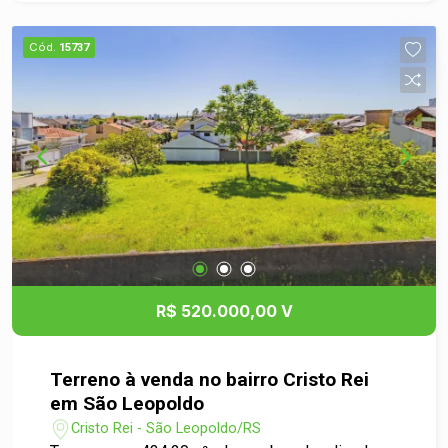
uma região tranquila e de fácil acesso! Não perca
essa chance!
Cód.
15737
R$ 520.000,00 V
Terreno à venda no bairro Cristo Rei
em São Leopoldo
Cristo Rei - São Leopoldo/RS