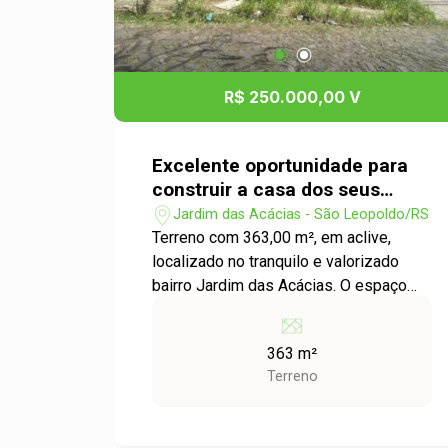
R$ 250.000,00 V
Excelente oportunidade para
construir a casa dos seus
sonhos!
Jardim das Acácias - São Leopoldo/RS
Terreno com 363,00 m², em aclive,
localizado no tranquilo e valorizado
bairro Jardim das Acácias. O espaço
oferece versatilidade para projetos
arquitetônicos diferenciados,
363 m²
aproveitando a topografia para criar
Terreno
ambientes modernos, com boa
iluminação e vista privilegiada. Bairro
residencial consolidado Região com