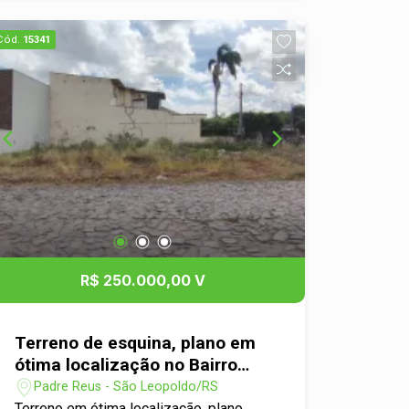
comercial Documentação em dia, pronto
para transferir Com grande fluxo de
Cód.
15341
veículos diariamente, este terreno
oferece enorme potencial para quem
busca montar um negócio ou valorizar
seu patrimônio em uma região em
constante crescimento.
R$ 250.000,00 V
Terreno de esquina, plano em
ótima localização no Bairro
Padre Réus.
Padre Reus - São Leopoldo/RS
Terreno em ótima localização, plano,