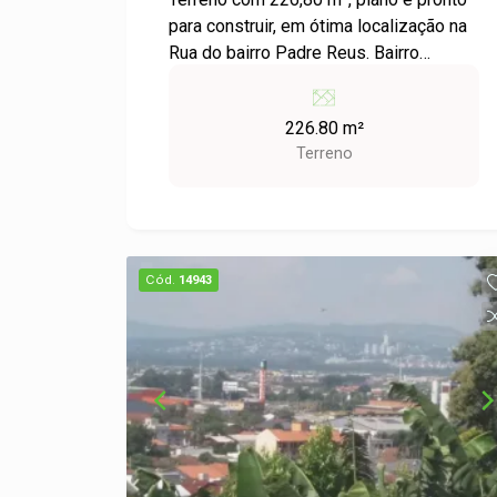
para construir, em ótima localização na
Rua do bairro Padre Reus. Bairro
tranquilo, com fácil acesso a
comércios, escolas e transporte. Ideal
226.80 m²
para moradia ou investimento!
Terreno
Cód.
14943