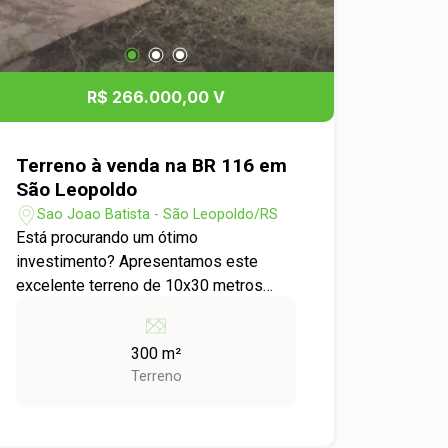
R$ 266.000,00 V
Terreno à venda na BR 116 em
São Leopoldo
Sao Joao Batista - São Leopoldo/RS
Está procurando um ótimo
investimento? Apresentamos este
excelente terreno de 10x30 metros
(300m²) localizado às margens da BR-
116, uma das rodovias mais
300 m²
movimentadas e estratégicas do país!
Terreno
Localização privilegiada Fácil acesso e
grande visibilidade Ideal para comércio,
galpão, depósito ou construção