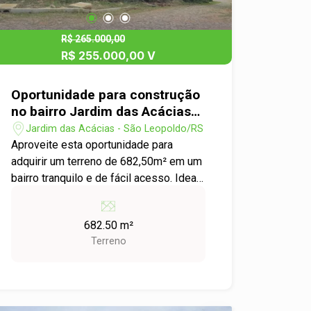
R$ 265.000,00
R$ 255.000,00 V
Oportunidade para construção
no bairro Jardim das Acácias
em São Leopoldo
Jardim das Acácias - São Leopoldo/RS
Aproveite esta oportunidade para
adquirir um terreno de 682,50m² em um
bairro tranquilo e de fácil acesso. Ideal
para construção residencial, com
excelente potencial de valorização.
682.50 m²
Localização privilegiada, próximo às
Terreno
principais vias da cidade. Invista agora
e garanta um futuro promissor, entre em
contato para mais informações e
agende uma visita!