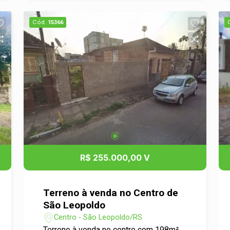
visita, entre em contato!
Cód.
15366
R$ 255.000,00 V
Terreno à venda no Centro de
São Leopoldo
Centro - São Leopoldo/RS
Terreno à venda no centro com 198m²