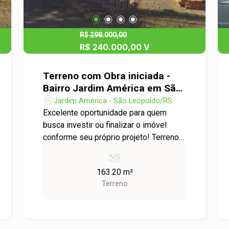
R$ 298.000,00
R$ 240.000,00 V
Terreno com Obra iniciada -
Bairro Jardim América em São
Leopoldo.
Jardim América - São Leopoldo/RS
Excelente oportunidade para quem
busca investir ou finalizar o imóvel
conforme seu próprio projeto! Terreno
com aproximadamente 163m²,
contando com construção em alvenaria
163.20 m²
já iniciada de 84 m², estrutura com laje e
Terreno
preparação para projeto de sobrado. O
imóvel oferece ótimo potencial de
valorização, além de espaço para
garagem e ambientes amplos, o que