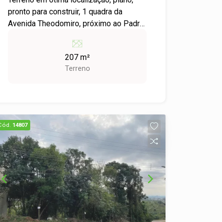
pronto para construir, 1 quadra da
Avenida Theodomiro, próximo ao Padre
Réus e principais avenidas de São
Leopoldo. Agende sua visita e confira.
207 m²
Terreno
Cód.
14807