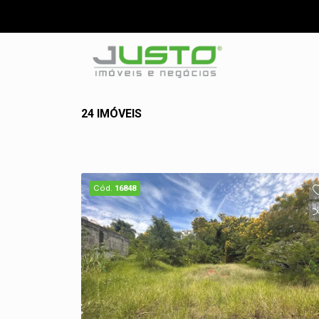
24 IMÓVEIS
Cód.
16848