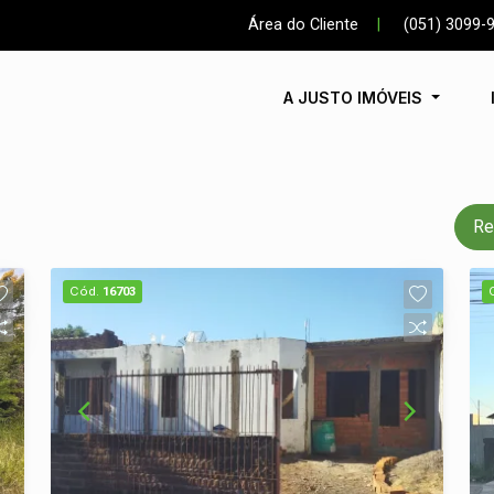
Área do Cliente
|
(051) 3099-
A JUSTO IMÓVEIS
Re
Cód.
16703