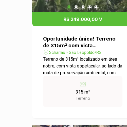
R$ 249.000,00 V
Oportunidade única! Terreno
de 315m² com vista
privilegiada e excelente
Scharlau - São Leopoldo/RS
posição solar
Terreno de 315m² localizado em área
nobre, com vista espetacular, ao lado da
mata de preservação ambiental, com
posição solar privilegiada, há 700m do
Viaduto da Scharlau.
315 m²
Terreno