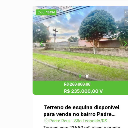
fácil acesso a serviços essenciais e
vias principais Perfeito para quem
Cód.
15494
busca morar com qualidade Agende
uma visita e confira!
R$ 260.000,00
R$ 235.000,00 V
Terreno de esquina disponível
para venda no bairro Padre
Reus
Padre Reus - São Leopoldo/RS
Terreno com 226,80 m², plano e pronto