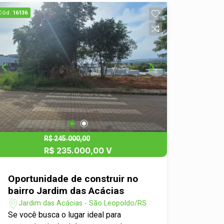
Cód.
16136
R$ 245.000,00
R$ 235.000,00 V
Oportunidade de construir no
bairro Jardim das Acácias
Jardim das Acácias - São Leopoldo/RS
Se você busca o lugar ideal para