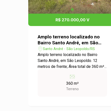
R$ 270.000,00 V
Amplo terreno localizado no
Bairro Santo André, em São
Leopoldo.
Santo André - São Leopoldo/RS
Amplo terreno localizado no Bairro
Santo André, em São Leopoldo. 12
metros de frente; Área total de 360 m²
Excelente aproveitamento do espaço;
Localização em bairro tranquilo, com
360 m²
fácil acesso aos principais serviços e
Terreno
comércios da região. Uma ótima
oportunidade para quem busca um
terreno com excelente localização e
grande potencial de valorização.