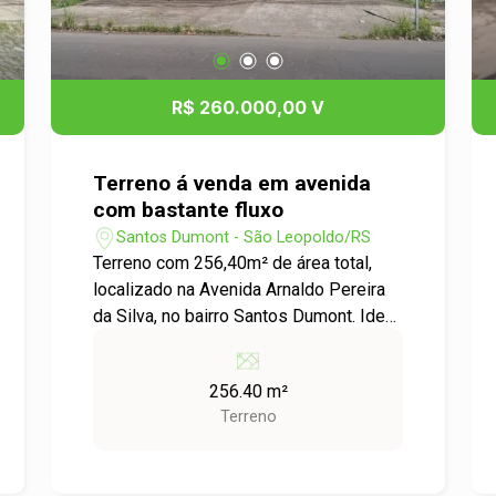
R$ 260.000,00 V
Terreno á venda em avenida
com bastante fluxo
Santos Dumont - São Leopoldo/RS
Terreno com 256,40m² de área total,
localizado na Avenida Arnaldo Pereira
da Silva, no bairro Santos Dumont. Ideal
para quem deseja construir sua
residência ou investir, não perca esta
256.40 m²
oportunidade de garantir um ótimo
Terreno
espaço em uma das regiões com
grande potencial de crescimento. Para
mais informações ou agendamento de