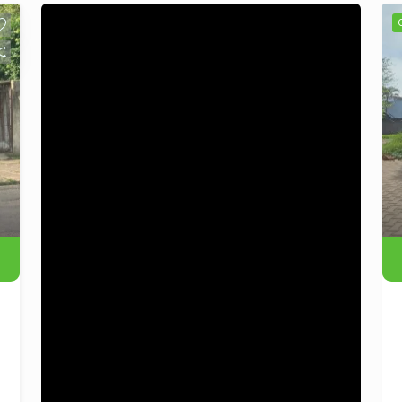
ainda podem serem alterados ao gosto
de quem adquiri-lo . Localizado em
região residencial de fácil acesso,
paralelo a Av. São Borja. Ideal para
quem deseja personalizar cada detalhe
da futura casa! Agende sua visita e
venha conhecer de perto todo o
potencial deste imóvel!