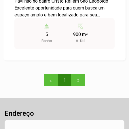
Pavilhão no bairro Cristo Rei em São Leopoldo
Excelente oportunidade para quem busca um
espaço amplo e bem localizado para seu
negócio. O pavilhão está localizado em uma
região estratégica, próxima a comércios, escolas
5
900 m²
e vias de acesso. Entre em contato para mais
Banho
A. Útil
informações e agende uma visita!
«
1
»
Endereço