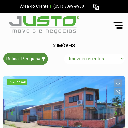
Área do Cliente
|
(051) 3099-9930
2 IMÓVEIS
Refinar Pesquisa
Cód.
14868