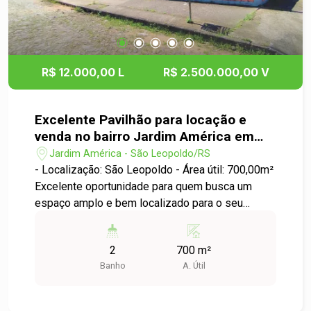
R$ 12.000,00 L
R$ 2.500.000,00 V
Excelente Pavilhão para locação e
venda no bairro Jardim América em
São Leopoldo
Jardim América - São Leopoldo/RS
- Localização: São Leopoldo - Área útil: 700,00m²
Excelente oportunidade para quem busca um
espaço amplo e bem localizado para o seu
negócio. O pavilhão está localizado em um bairro
de fácil acesso e com grande movimentação,
2
700 m²
proporcionando visibilidade para a sua empresa.
Banho
A. Útil
Entre em contato para mais informações e
agende uma visita!