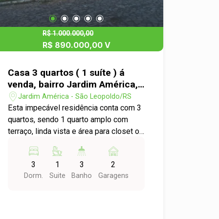
R$ 1.000.000,00
R$ 890.000,00 V
Casa 3 quartos ( 1 suíte ) á
venda, bairro Jardim América,
São Leopoldo
Jardim América - São Leopoldo/RS
Esta impecável residência conta com 3
quartos, sendo 1 quarto amplo com
terraço, linda vista e área para closet ou
banheiro e 1 suíte com sacada, linda
varanda no hall de entrada com jardim e
3
1
3
2
vista para o nascente do sol, sala de 2
Dorm.
Suite
Banho
Garagens
ambientes com pé direito duplo e
iluminação natural, cozinha americana
com copa, banheiro social, lavanderia,
quiosque integrado com churrasqueira