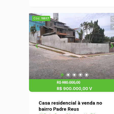
de nossos(as) Corretores(as) e se
encante com as belezas deste imóvel.
Cód.
15517
R$ 980.000,00
R$ 900.000,00 V
Casa residencial à venda no
bairro Padre Reus