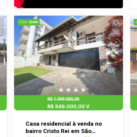
Cód.
15444
R$ 1.099.000,00
R$ 949.000,00 V
Casa residencial à venda no
bairro Cristo Rei em São