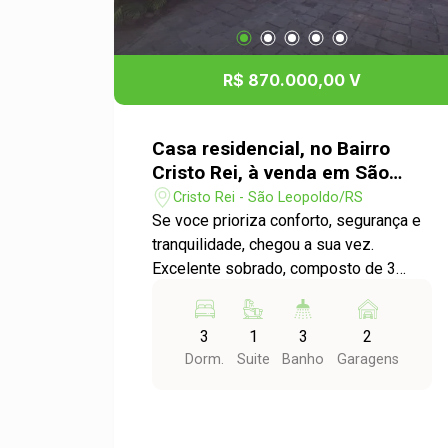
R$ 870.000,00 V
Casa residencial, no Bairro
Cristo Rei, à venda em São
Leopoldo
Cristo Rei - São Leopoldo/RS
Se voce prioriza conforto, segurança e
tranquilidade, chegou a sua vez.
Excelente sobrado, composto de 3
dormitórios, sendo 1 suíte com closet,
sacada nos três dormitórios, sala com
3
1
3
2
dois ambientes, copa/cozinha,
Dorm.
Suite
Banho
Garagens
mezanino com escritório, área de
serviço, pátio frontal, garagem com
dois depósitos e terraço com deck e
piscina. Agende sua visita com um(a)