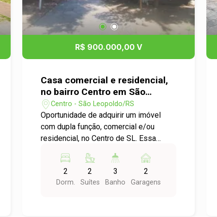
principais vias da cidade. Aproveite
essa excelente oportunidade para viver
em um dos bairros mais procurados e
valorizados da região. Não perca
R$ 900.000,00 V
tempo! Agende sua visita e venha
conhecer o seu novo lar.
Casa comercial e residencial,
no bairro Centro em São
Leopoldo
Centro - São Leopoldo/RS
Oportunidade de adquirir um imóvel
com dupla função, comercial e/ou
residencial, no Centro de SL. Essa
residencia possui um hall de entrada,
sala de estar e jantar com lareira,
2
2
3
2
lavabo, despensa, cozinha mobiliada,
Dorm.
Suítes
Banho
Garagens
dois dormitórios, sendo dois suítes e
banho social, lavanderia, duas vagas de
garagem e sistema de aquecimento à