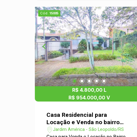
conforto. Aproveite essa oportunidade
única!
Cód.
15005
R$ 4.800,00 L
R$ 954.000,00 V
Casa Residencial para
Locação e Venda no bairro
Jardim América em São
Jardim América - São Leopoldo/RS
Leopoldo
Casa para Venda e Locação no Bairro