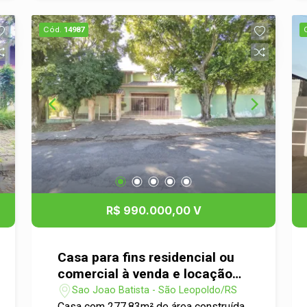
gás. Agende sua visita e venha
concretizar um excelente negócio.
Cód.
14987
R$ 990.000,00 V
Casa para fins residencial ou
comercial à venda e locação
no bairro São João Batista
Sao Joao Batista - São Leopoldo/RS
Casa com 277,83m² de área construída,