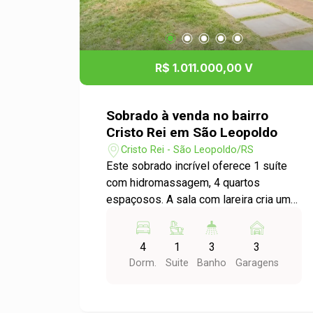
R$ 1.011.000,00 V
Sobrado à venda no bairro
Cristo Rei em São Leopoldo
Cristo Rei - São Leopoldo/RS
Este sobrado incrível oferece 1 suíte
com hidromassagem, 4 quartos
espaçosos. A sala com lareira cria um
ambiente acolhedor, ideal para
momentos especiais. Conta ainda com
4
1
3
3
terraço, pátio e área de serviço,
Dorm.
Suite
Banho
Garagens
proporcionando praticidade e lazer.
Imóvel bem construído, perfeito para
quem busca qualidade de vida e