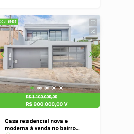
e forno de pizza, pátio com piscina e
solarium e 2 vagas de garagem. Ideal
para quem valoriza a tranquilidade e o
Cód.
15435
contato com a natureza.
R$ 1.100.000,00
R$ 900.000,00 V
Casa residencial nova e
moderna á venda no bairro