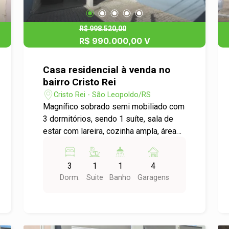
R$ 998.520,00
R$ 990.000,00 V
Casa residencial à venda no
bairro Cristo Rei
Cristo Rei - São Leopoldo/RS
Magnífico sobrado semi mobiliado com
3 dormitórios, sendo 1 suíte, sala de
estar com lareira, cozinha ampla, área
de serviço, lavabo e um incrível espaço
gourmet com piscina. Em excelente
3
1
1
4
estado de conservação, oferece
Dorm.
Suite
Banho
Garagens
conforto e praticidade. Ideal para quem
busca um lar acolhedor e sofisticado.
Agende sua visita e surpreenda-se!