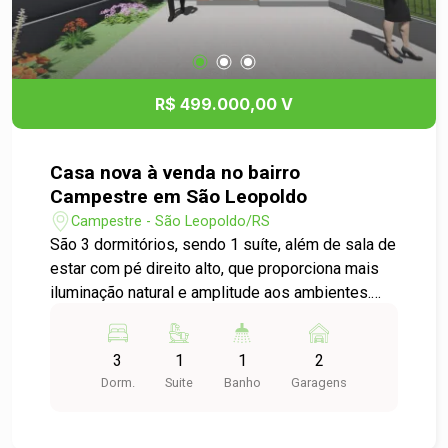
R$ 499.000,00 V
Casa nova à venda no bairro
Campestre em São Leopoldo
Campestre - São Leopoldo/RS
São 3 dormitórios, sendo 1 suíte, além de sala de
estar com pé direito alto, que proporciona mais
iluminação natural e amplitude aos ambientes.
Conta com cozinha integrada, piso laminado nos
dormitórios, esquadrias em alumínio e
3
1
1
2
acabamento de qualidade, garantindo beleza e
Dorm.
Suite
Banho
Garagens
durabilidade. Localizada em uma região tranquila
e em constante valorização, com fácil acesso a
comércios, escolas e serviços. Agende sua visita