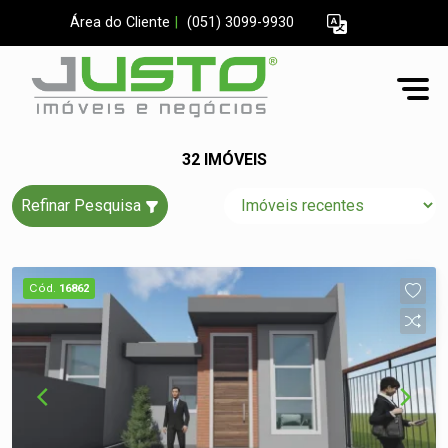
Área do Cliente
|
(051) 3099-9930
32 IMÓVEIS
Refinar Pesquisa
Cód.
16862