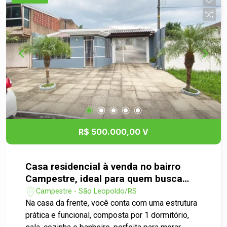
atacados, além de estar ao lado da Leroy Merlin,
a apenas 5 minutos do centro de São Leopoldo,
com fácil acesso à BR-116. Entre em contato e
agende sua visita antes que essa oportunidade
saia do mercado!
R$ 500.000,00 V
Casa residencial à venda no bairro
Campestre, ideal para quem busca
conforto, espaço e versatilidade em
Campestre - São Leopoldo/RS
um terreno com duas casas
Na casa da frente, você conta com uma estrutura
independentes!
prática e funcional, composta por 1 dormitório,