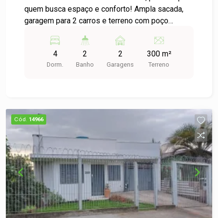
quem busca espaço e conforto! Ampla sacada,
garagem para 2 carros e terreno com poço
artesiano e árvores frutíferas. Ideal para quem
deseja viver em meio à natureza, sem abrir mão
4
2
2
300 m²
da praticidade. Agende sua visita e aproveite
Dorm.
Banho
Garagens
Terreno
essa oportunidade!
Cód.
14966