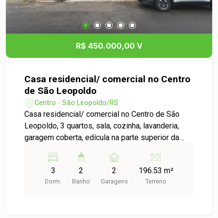
R$ 450.000,00 V
Casa residencial/ comercial no Centro
de São Leopoldo
Centro - São Leopoldo/RS
Casa residencial/ comercial no Centro de São
Leopoldo, 3 quartos, sala, cozinha, lavanderia,
garagem coberta, edícula na parte superior da
casa com 1 quarto, sala, cozinha e banheiro,
ótima localização, fácil acesso a Br 116 para
3
2
2
196.53 m²
Porto Alegre ou Novo Hamburgo. seu sonho
Dorm.
Banho
Garagens
Terreno
espera por você.