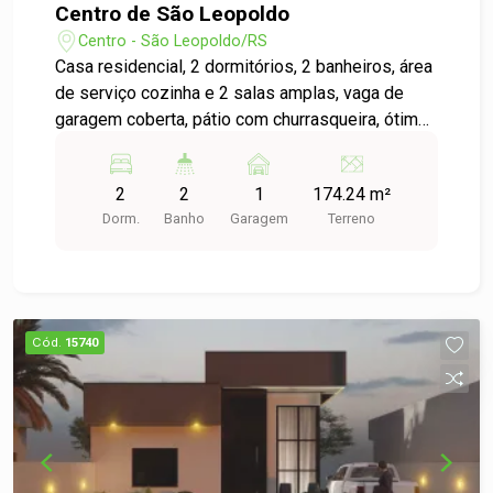
Centro de São Leopoldo
Centro - São Leopoldo/RS
Casa residencial, 2 dormitórios, 2 banheiros, área
de serviço cozinha e 2 salas amplas, vaga de
garagem coberta, pátio com churrasqueira, ótima
localização no Centro de São Leopoldo. Agende
uma visita
2
2
1
174.24 m²
Dorm.
Banho
Garagem
Terreno
Cód.
15740