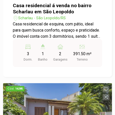
Casa residencial á venda no bairro
Scharlau em São Leopoldo
Scharlau - São Leopoldo/RS
Casa residencial de esquina, com pátio, ideal
para quem busca conforto, espaço e praticidade.
O imóvel conta com 3 dormitórios, sendo 1 suíte,
ambientes bem distribuídos, proporcionando
funcionalidade e aconchego para toda a família. O
3
1
2
391.50 m²
pátio oferece espaço para lazer, pets, jardim ou
Dorm.
Banho
Garagens
Terreno
até mesmo futuras ampliações. Localização
estratégica, próxima à RS-240, facilitando o
deslocamento e garantindo rápido acesso a
comércios, serviços e principais vias da região.
Uma ótima opção para morar bem, com
Cód.
16285
tranquilidade e praticidade! Entre em contato para
mais informações e agende sua visita.