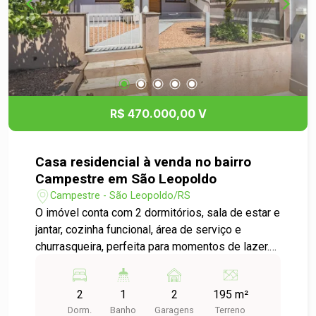
R$ 470.000,00 V
Casa residencial à venda no bairro
Campestre em São Leopoldo
Campestre - São Leopoldo/RS
O imóvel conta com 2 dormitórios, sala de estar e
jantar, cozinha funcional, área de serviço e
churrasqueira, perfeita para momentos de lazer.
Possui pátio pequeno nos fundos e um pátio
frontal arborizado, trazendo charme, privacidade
2
1
2
195 m²
e contato com a natureza. Um imóvel acolhedor,
Dorm.
Banho
Garagens
Terreno
bem distribuído e pronto para receber sua família.