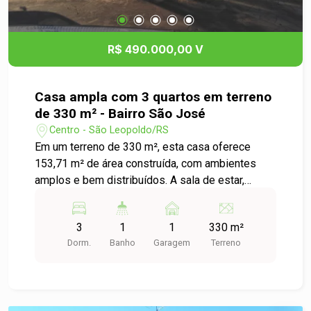
R$ 490.000,00 V
Casa ampla com 3 quartos em terreno
de 330 m² - Bairro São José
Centro - São Leopoldo/RS
Em um terreno de 330 m², esta casa oferece
153,71 m² de área construída, com ambientes
amplos e bem distribuídos. A sala de estar,
integrada à sala de jantar, é espaçosa e bem
iluminada, enquanto a cozinha, independente,
3
1
1
330 m²
proporciona praticidade e acesso ao pátio. A área
Dorm.
Banho
Garagem
Terreno
íntima conta com dois dormitórios e um terceiro
ambiente, com acesso pelo segundo quarto, ideal
para ser utilizado como closet, escritório ou
espaço de apoio. Nos fundos, a edícula dispõe