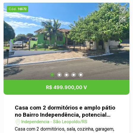
Cód.
16572
R$ 499.900,00 V
Casa com 2 dormitórios e amplo pátio
no Bairro Independência, potencial
para espaço gourmet e piscina
Independencia - São Leopoldo/RS
Casa com 2 dormitórios, sala, cozinha, garagem,