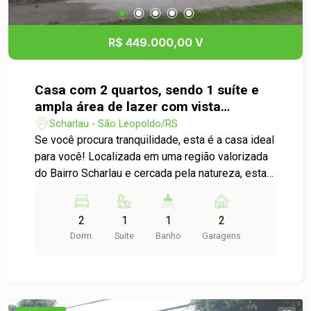
R$ 449.000,00 V
Casa com 2 quartos, sendo 1 suíte e
ampla área de lazer com vista
privilegiada
Scharlau - São Leopoldo/RS
Se você procura tranquilidade, esta é a casa ideal
para você! Localizada em uma região valorizada
do Bairro Scharlau e cercada pela natureza, esta
residência oferece o refúgio perfeito para quem
busca conforto e qualidade de vida, com uma
2
1
1
2
posição solar privilegiada. A residência oferece 2
Dorm.
Suite
Banho
Garagens
dormitórios, sendo 1 suíte, sala, cozinha, 1
banheiro, 1 lavabo, garagem coberta e fechada, 1
garagem externa coberta, um porão amplo de
80m com churrasqueira e uma bela vista, ideal
para receber os amigos e desfrutar de