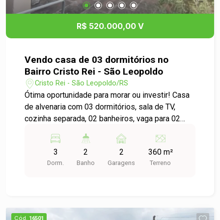
R$ 520.000,00 V
Vendo casa de 03 dormitórios no
Bairro Cristo Rei - São Leopoldo
Cristo Rei - São Leopoldo/RS
Ótima oportunidade para morar ou investir! Casa
de alvenaria com 03 dormitórios, sala de TV,
cozinha separada, 02 banheiros, vaga para 02
carros e pátio plano. O imóvel está dividido de
forma inteligente, ideal para quem busca
3
2
2
360 m²
rentabilidade com locação. Nos fundos, conta
Dorm.
Banho
Garagens
Terreno
com uma segunda casa nova, não averbada,
oferecendo possibilidade de acomodar até 03
famílias com conforto e privacidade. Localização
excelente, próxima a mercados, academias,
farmácias, escolas, postos de gasolina e
Cód.
16501