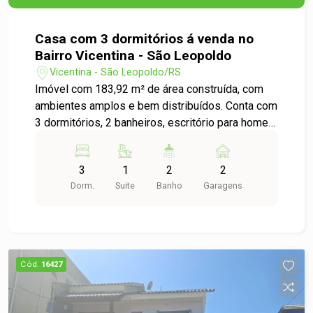
Casa com 3 dormitórios á venda no
Bairro Vicentina - São Leopoldo
Vicentina - São Leopoldo/RS
Imóvel com 183,92 m² de área construída, com
ambientes amplos e bem distribuídos. Conta com
3 dormitórios, 2 banheiros, escritório para home
office, sala de estar, sala de jantar e sala de TV,
além de cozinha espaçosa. Possui ainda
3
1
2
2
lavanderia com lavabo, área de serviço, despensa
Dorm.
Suite
Banho
Garagens
e depósito. Ambientes com pisos em tabuão de
madeira, cerâmica e porcelanato, trazendo
charme e conforto. O terreno amplo oferece
espaço para lazer ou futura área gourmet, em
localização tranquila de São Leopoldo. Entre em
Cód.
16427
contato e agende sua visita para conhecer cada
detalhe deste imóvel que pode ser o seu novo
lar.