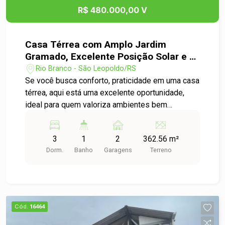
R$ 480.000,00 V
Casa Térrea com Amplo Jardim
Gramado, Excelente Posição Solar e 3
Dormitórios - Bairro Rio Branco
Rio Branco - São Leopoldo/RS
Se você busca conforto, praticidade em uma casa
térrea, aqui está uma excelente oportunidade,
ideal para quem valoriza ambientes bem
distribuídos, acessibilidade (sem escadas). Logo
na entrada, com destaque a um amplo jardim
3
1
2
362.56 m²
gramado na parte frontal, ocupando praticamente
Dorm.
Banho
Garagens
Terreno
metade do terreno. Um espaço encantador, com
duas belas árvores, que proporcionam sombra
agradável nos dias quentes e criam um ambiente
perfeito para momentos de lazer, descanso ou
até mesmo futuras ampliações. A casa conta com
Cód.
16464
3 dormitórios de bom tamanho, sendo o principal