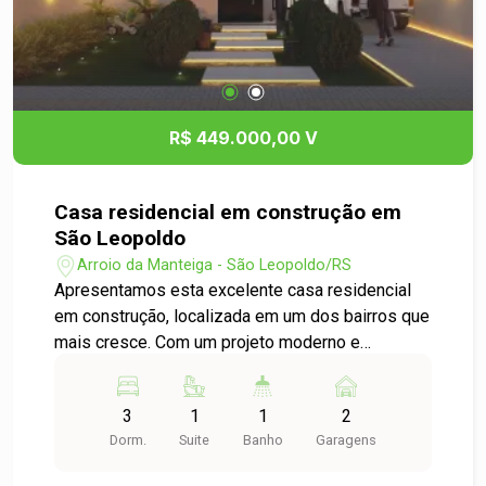
R$ 449.000,00 V
Casa residencial em construção em
São Leopoldo
Arroio da Manteiga - São Leopoldo/RS
Apresentamos esta excelente casa residencial
em construção, localizada em um dos bairros que
mais cresce. Com um projeto moderno e
funcional, o imóvel contará com: 3 dormitórios
espaçosos, perfeitos para acomodar sua família
3
1
1
2
com conforto. Sala de estar e jantar integradas,
Dorm.
Suite
Banho
Garagens
proporcionando um ambiente acolhedor e ideal
para receber visitas. Banheiro social com ótimo