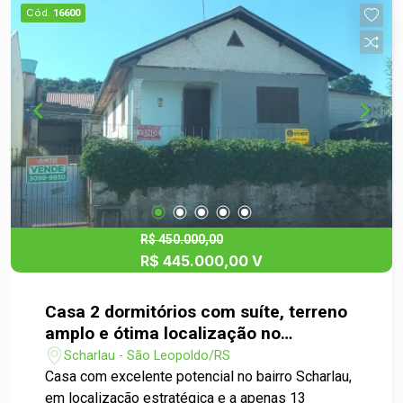
de área de serviço, churrasqueira, lavabo e pia de
Cód.
16600
apoio. Ao lado, há garagem coberta e um cômodo
utilizado como depósito. O pátio é totalmente
pavimentado e a frente da casa conta com um
agradável jardim. Uma excelente oportunidade
para quem procura um imóvel bem localizado,
com boa estrutura e potencial para receber
atualizações conforme seu estilo. Agende sua
visita e venha conhecer este imóvel. Seu novo lar
pode estar aqui!
R$ 450.000,00
R$ 445.000,00 V
Casa 2 dormitórios com suíte, terreno
amplo e ótima localização no
Scharlau.
Scharlau - São Leopoldo/RS
Casa com excelente potencial no bairro Scharlau,
em localização estratégica e a apenas 13