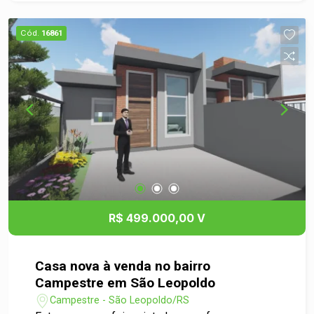
e descubra tudo o que este imóvel tem a
oferecer!
Cód.
16861
R$ 499.000,00 V
Casa nova à venda no bairro
Campestre em São Leopoldo
Campestre - São Leopoldo/RS