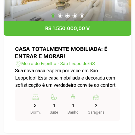
de grande fluxo e com alta visibilidade. Agende
uma visita e confira!
R$ 1.550.000,00 V
CASA TOTALMENTE MOBILIADA: É
ENTRAR E MORAR!
Morro do Espelho - São Leopoldo/RS
Sua nova casa espera por você em São
Leopoldo! Esta casa mobiliada e decorada com
sofisticação é um verdadeiro convite ao conforto
e à qualidade de vida. Com 142,00m² de área
privativa, está localizada em um dos
3
1
1
2
condomínios mais desejados da cidade, perfeita
Dorm.
Suite
Banho
Garagens
para quem busca praticidade, segurança e lazer.
O imóvel está em excelente estado de
conservação e possui um layout que prioriza o