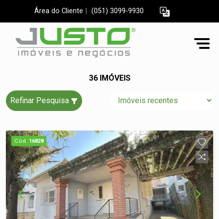
Área do Cliente
|
(051) 3099-9930
36 IMÓVEIS
Refinar Pesquisa
Cód.
16828