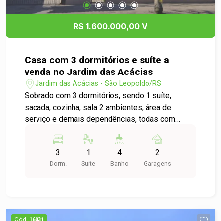
R$ 1.600.000,00 V
Casa com 3 dormitórios e suíte a
venda no Jardim das Acácias
Jardim das Acácias - São Leopoldo/RS
Sobrado com 3 dormitórios, sendo 1 suíte,
sacada, cozinha, sala 2 ambientes, área de
serviço e demais dependências, todas com
peças bem amplas. Imóvel bem localizado
proporcionando fácil acesso ao centro da cidade.
3
1
4
2
Liga pra gente e saiba tudo do seu novo lar!
Dorm.
Suite
Banho
Garagens
Cód.
16031