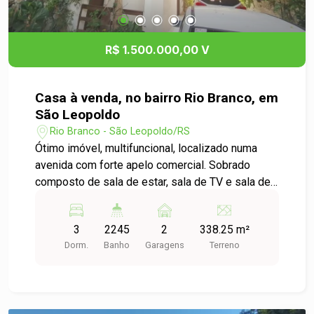
amigos com estilo. Uma casa pronta para morar,
sem necessidade de reformas, é entrar e se
apaixonar.
R$ 1.500.000,00 V
Casa à venda, no bairro Rio Branco, em
São Leopoldo
Rio Branco - São Leopoldo/RS
Ótimo imóvel, multifuncional, localizado numa
avenida com forte apelo comercial. Sobrado
composto de sala de estar, sala de TV e sala de
jantar, com jardim de inverno; banheiro social; uma
ampla copa/cozinha ; espaço churrasqueira, com
3
2245
2
338.25 m²
cobertura, seguido de um belo pátio, com arvores
Dorm.
Banho
Garagens
Terreno
e plantas ornamentais. No segundo pavimento,
um banheiro, e tres amplos dormitórios, sendo
um com sacada frontal. Nos fundos, ainda, possui
um anexo de dois andares.