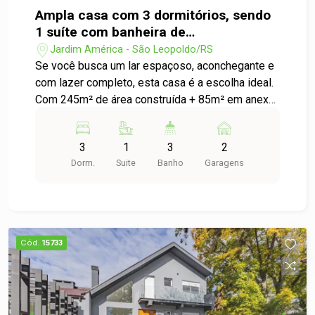
Ampla casa com 3 dormitórios, sendo
1 suíte com banheira de
hidromassagem, piscina e espaço
Jardim América - São Leopoldo/RS
gourmet em Terreno de 720m
Se você busca um lar espaçoso, aconchegante e
com lazer completo, esta casa é a escolha ideal.
Com 245m² de área construída + 85m² em anexo
em um terreno amplo de 720m², oferece todo o
conforto, funcionalidade e qualidade de vida que
3
1
3
2
a sua família merece. Sala de estar e jantar
Dorm.
Suite
Banho
Garagens
aconchegante, com lareira para os dias frios;
Cozinha ampla e funcional; 3 dormitórios, sendo
um deles uma suíte com banheira de
hidromassagem, com sacada e vista privilegiada;
Escritório, perfeito para home office; Área de
Cód.
15733
serviço espaçosa e bem ventilada; Água quente e
energia solar, garantindo economia e
sustentabilidade. A área externa é um verdadeiro
convite para momentos inesquecíveis: Piscina