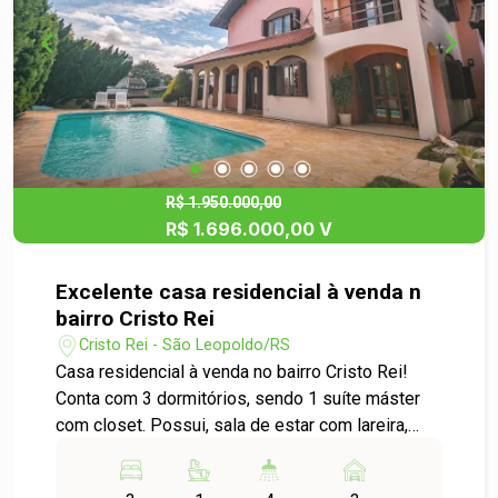
diferencial: próximo a escolas, supermercados,
comércios e com fácil acesso ao transporte
público, tudo isso em um bairro tranquilo e
familiar.
R$ 1.950.000,00
R$ 1.696.000,00 V
Excelente casa residencial à venda n
bairro Cristo Rei
Cristo Rei - São Leopoldo/RS
Casa residencial à venda no bairro Cristo Rei!
Conta com 3 dormitórios, sendo 1 suíte máster
com closet. Possui, sala de estar com lareira,
sala de jantar, cozinha com despensa e lavabo.
São 2 banheiros sociais, área de serviço e um