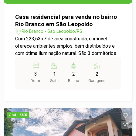
Casa residencial para venda no bairro
Rio Branco em São Leopoldo
Rio Branco - São Leopoldo/RS
Com 223,63m² de área construída, o imóvel
oferece ambientes amplos, bem distribuídos e
com ótima iluminação natural. São 3 dormitórios
espaçosos, perfeitos para garantir privacidade e
bem estar para toda a família. A área social conta
3
1
2
2
com uma sala de estar aconchegante, ideal para
Dorm.
Suite
Banho
Garagens
reunir quem você ama, além de uma cozinha
ampla, perfeita para quem gosta de cozinhar e
aproveitar bons momentos no dia a dia. O imóvel
ainda dispõe de 2 vagas de garagens, trazendo
praticidade e segurança, e um amplo quintal um
Cód.
15805
espaço versátil para lazer, jardinagem ou para as
crianças brincarem com liberdade. Além de todas
essas qualidades, a localização é um grande