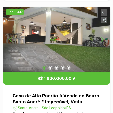
com 473,20 M2, medindo 13,00 metros de frente
por 36,40 metros de extensão, a casa oferece
Cód.
16637
amplo amplo pátio e excelente potencial de uso.
ótima oportunidade para morar ou investir!
R$ 1.600.000,00 V
Casa de Alto Padrão à Venda no Bairro
Santo André ? Impecável, Vista
Deslumbrante
Santo André - São Leopoldo/RS