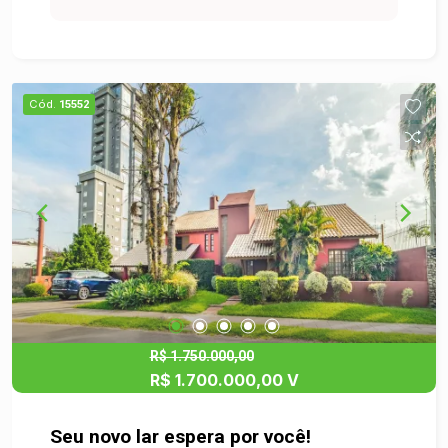
pensado para oferecer praticidade e bem estar,
essa casa é uma excelente oportunidade para
quem busca qualidade de vida em uma
localização tranquila e com fácil acesso a
Cód.
15552
serviços e comércios. Agende uma visita e venha
se encantar com cada detalhe!
R$ 1.750.000,00
R$ 1.700.000,00 V
Seu novo lar espera por você!