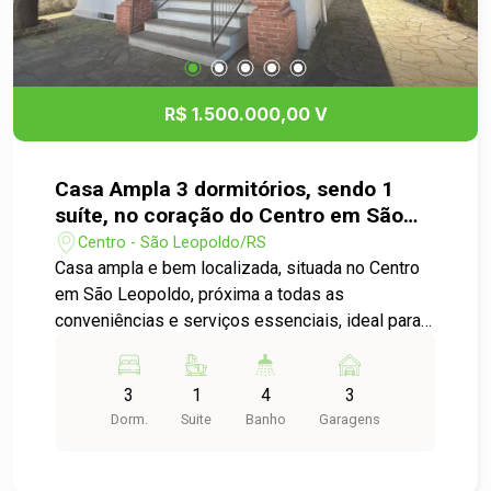
R$ 1.500.000,00 V
Casa Ampla 3 dormitórios, sendo 1
suíte, no coração do Centro em São
Leopoldo
Centro - São Leopoldo/RS
Casa ampla e bem localizada, situada no Centro
em São Leopoldo, próxima a todas as
conveniências e serviços essenciais, ideal para
quem busca conforto, praticidade e espaço no
dia a dia. O imóvel conta com 3 dormitório, sendo
3
1
4
3
1 suíte, 4 banheiros, sala com 2 ambientes,
Dorm.
Suite
Banho
Garagens
lareira, criando um lar acolhedor e funcional,
cozinha, lavanderia, churrasqueira, 3 vagas de
garagens, quiosque, pátio, jardim, porão, terreno