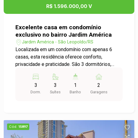
e valorizado, próxima a escolas, comércios e
R$ 1.596.000,00 V
vias de fácil acesso.
Excelente casa em condomínio
exclusivo no bairro Jardim América
Jardim América - São Leopoldo/RS
Localizada em um condomínio com apenas 6
casas, esta residência oferece conforto,
privacidade e praticidade. São 3 dormitórios,
sendo 1 suíte master com closet e banheira de
hidromassagem, além de 2 suítes americanas.
3
3
1
2
Conta com ampla sala de estar, sala de jantar
Dorm.
Suítes
Banho
Garagens
integrada, cozinha planejada, área de serviço e
lavabo. O espaço externo dispõe de
churrasqueira, ideal para receber amigos e
família. A casa possui ainda 2 vagas de garagens
lado a lado e ficará semi mobiliada, pronta para
Cód.
15897
morar!