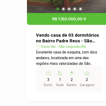
R$ 1.150.000,00 V
Vendo casa de 03 dormitórios
no Bairro Padre Reus - São
Leopoldo
Cristo Rei - São Leopoldo/RS
Excelente casa de esquina, com dois
andares, localizada em uma das
regiões mais valorizadas de São
Leopoldo, a apenas dois minutos do
Padre Reus e próxima a escolas,
3
1
2
2
supermercados, farmácias, postos de
Dorm.
Suite
Banho
Garagens
gasolina e demais conveniências. O
imóvel principal conta com três
dormitórios, sendo dois no segundo
andar, incluindo uma ampla suíte com