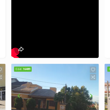
Locação: Entre em contato para mais
informações sobre valores de locação,
condições e agendamento de visitas.
Não perca a oportunidade de conhecer
seu novo lar! Entre em contato e
agende sua visita! Esta é a chance de
viver em uma das áreas mais
desejadas de São Leopoldo.
Esperamos por você!
Cód.
16489