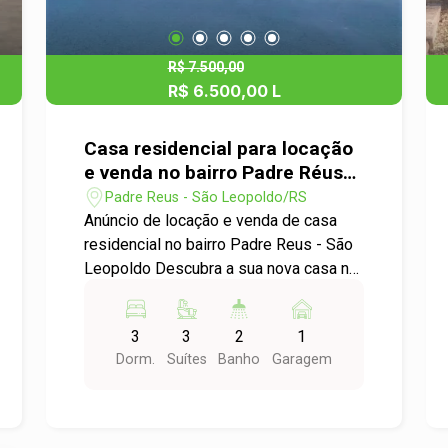
R$ 7.500,00
R$ 6.500,00 L
R$ 1.200.000,00 V
Casa residencial para locação
e venda no bairro Padre Réus
em São Leopoldo
Padre Reus - São Leopoldo/RS
Anúncio de locação e venda de casa
residencial no bairro Padre Reus - São
Leopoldo Descubra a sua nova casa no
coração do bairro Padre Reus! Esta
charmosa residência está disponível
3
3
2
1
para locação e oferece um espaço ideal
Dorm.
Suítes
Banho
Garagem
para você e sua família. Características
do Imóvel: Descrição: Esta ampla casa
de 256,00m² é perfeita para quem
busca conforto e espaço. Com três