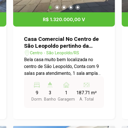
gourmet ou novas construções Perfeita
para quem busca conforto,
modernidade e um grande espaço ao ar
R$ 1.320.000,00 V
livre. Agende sua vida e venha conhecer
esse maravilhoso imóvel.
Casa Comercial No Centro de
São Leopoldo pertinho da
Unimed
Centro - São Leopoldo/RS
Bela casa muito bem localizada no
centro de São Leopoldo, Conta com 9
salas para atendimento, 1 sala ampla
de recepção, hall, 3 banheiros, 3
lavabos, uma cozinha e escritório. Na
9
3
1
187.71 m²
Edícula de 2 andares se localizam 3
Dorm.
Banho
Garagem
A. Total
salas , com 2 lavabos e um dos
banheiros Na parte da frente a cozinha
com escritório, 3 salas de atendimento
em baixo, um banheiro e um lavabo, e