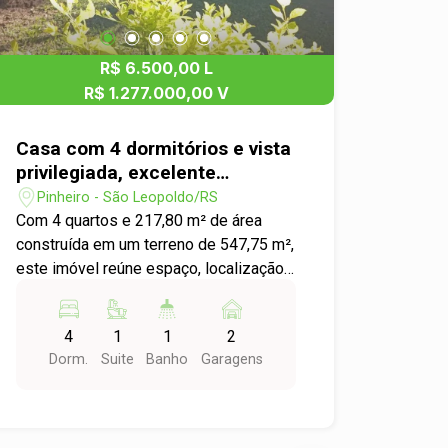
R$ 6.500,00 L
R$ 1.277.000,00 V
Casa com 4 dormitórios e vista
privilegiada, excelente
potencial residencial ou
Pinheiro - São Leopoldo/RS
comercial
Com 4 quartos e 217,80 m² de área
construída em um terreno de 547,75 m²,
este imóvel reúne espaço, localização
e versatilidade em uma das regiões
mais estratégicas da cidade. A casa
4
1
1
2
oferece ambientes amplos, bem
Dorm.
Suite
Banho
Garagens
distribuídos e com ótima iluminação
natural, proporcionando conforto para
quem busca um lar acolhedor e
funcional. Ao mesmo tempo, seu