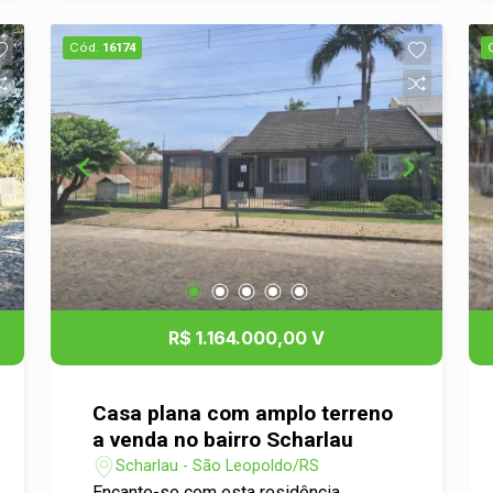
destaque fica por conta da piscina,
perfeita para aproveitar os dias de sol,
Cód.
16174
além de um charmoso jardim com
árvores frutíferas que trazem um toque
especial de natureza e tranquilidade. A
casa ainda dispõe de garagem para até
3 carros, garantindo praticidade e
segurança.
R$ 1.164.000,00 V
Casa plana com amplo terreno
a venda no bairro Scharlau
Scharlau - São Leopoldo/RS
Encante-se com esta residência