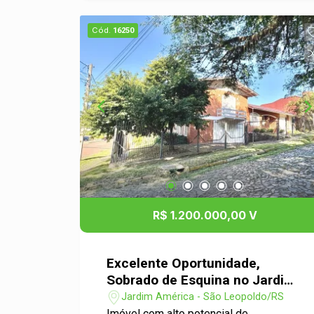
mobiliada, com churrasqueira e
despensa. Possui área de serviço e
Cód.
16250
lavanderia. Garagem para 2 carros e
espaço para mais 2 veículos no pátio.
Na área externa, amplo jardim, piscina e
quiosque completo com churrasqueira,
fogão de campanha, forno e lavabo.
Conta com gás central, água quente,
placas solares, cerca elétrica e sistema
de câmeras e alarme monitorados.
Agende uma visita e confira!
R$ 1.200.000,00 V
Excelente Oportunidade,
Sobrado de Esquina no Jardim
América .
Jardim América - São Leopoldo/RS
Imóvel com alto potencial de