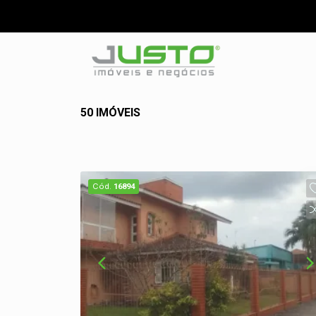
50 IMÓVEIS
Cód.
16894