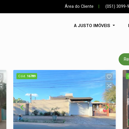
Área do Cliente
|
(051) 3099-
A JUSTO IMÓVEIS
Re
Cód.
16789