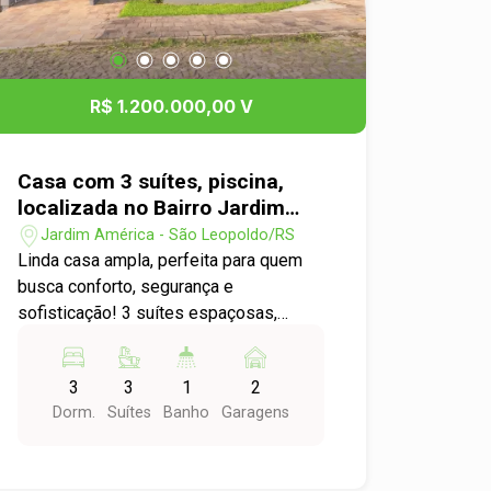
principais vias da cidade. Uma
excelente opção para quem busca
conforto, praticidade, economia e
qualidade de vida. Agende sua visita!
R$ 1.200.000,00 V
Casa com 3 suítes, piscina,
localizada no Bairro Jardim
América
Jardim América - São Leopoldo/RS
Linda casa ampla, perfeita para quem
busca conforto, segurança e
sofisticação! 3 suítes espaçosas,
todas com closet, escritório, lavabo,
sala de estar aconchegante, copa e
3
3
1
2
cozinha integradas, área de serviço
Dorm.
Suítes
Banho
Garagens
independente, garagem para 2 carros,
piscina, amplo pátio, ideal para lazer e
convivência, semi mobiliada, com