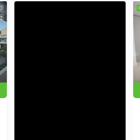
dormitórios suítes bem iluminados,
você terá o espaço necessário para
acomodar toda a família. A sala de estar
é arejada e proporciona um ambiente
acolhedor, ideal para momentos de
convivência. A cozinha, funcional e
espaçosa, é o lugar perfeito para
preparar suas refeições com
praticidade. O imóvel ainda conta com
um banheiro social e uma área externa
que pode ser utilizada para lazer ou até
mesmo um espaço gourmet.
Localização: Situada no tranquilo bairro
Padre Reus, a casa oferece fácil
acesso a escolas, supermercados,
farmácias e outras comodidades. A
vizinhança é conhecida por sua
tranquilidade e segurança, tornando-se
um lugar ideal para viver. Condições de