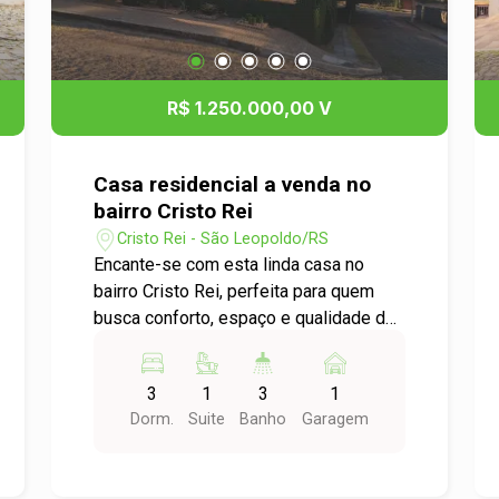
R$ 1.250.000,00 V
Casa residencial a venda no
bairro Cristo Rei
Cristo Rei - São Leopoldo/RS
Encante-se com esta linda casa no
bairro Cristo Rei, perfeita para quem
busca conforto, espaço e qualidade de
vida! O imóvel conta com 3 dormitórios,
sendo 1 suíte, oferecendo privacidade
3
1
3
1
e bem-estar para toda a família. Os
Dorm.
Suite
Banho
Garagem
ambientes são amplos e bem
distribuídos, ideais para o dia a dia e
para receber amigos. Na área externa, o