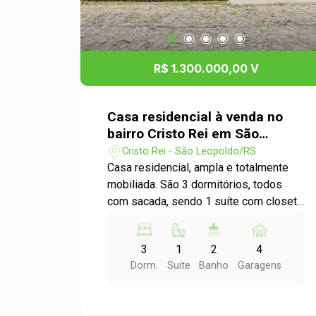
R$ 1.300.000,00 V
Casa residencial à venda no
bairro Cristo Rei em São
Leopoldo
Cristo Rei - São Leopoldo/RS
Casa residencial, ampla e totalmente
mobiliada. São 3 dormitórios, todos
com sacada, sendo 1 suíte com closet
e banheira de hidromassagem. O
imóvel conta ainda com 2 banheiros,
3
1
2
4
gabinete, hall de entrada, sala de estar,
Dorm.
Suite
Banho
Garagens
sala com lareira, bar, adega, mezanino
com sala íntima e sala de jantar
integrada à cozinha americana