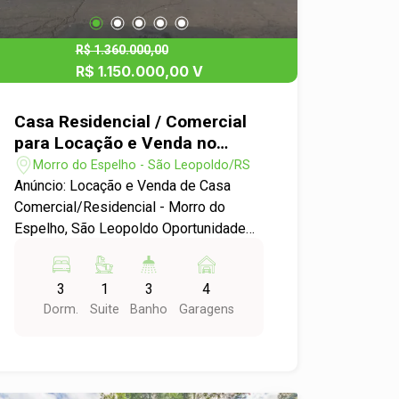
R$ 1.360.000,00
R$ 1.150.000,00 V
Casa Residencial / Comercial
para Locação e Venda no
bairro Morro do Espelho em
Morro do Espelho - São Leopoldo/RS
São Leopoldo
Anúncio: Locação e Venda de Casa
Comercial/Residencial - Morro do
Espelho, São Leopoldo Oportunidade
Imperdível! Apresentamos uma
excelente opção de imóvel, ideal para
3
1
3
4
quem busca um espaço versátil que
Dorm.
Suite
Banho
Garagens
pode ser utilizado tanto para fins
residenciais quanto comerciais.
Localizada no tranquilo e valorizado
bairro Morro do Espelho, esta casa