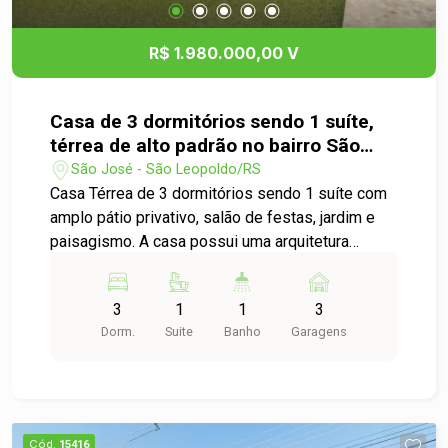
agora mesmo sua visita e venha se surpreender!
R$ 1.980.000,00 V
Casa de 3 dormitórios sendo 1 suíte,
térrea de alto padrão no bairro São
José.
São José - São Leopoldo/RS
Casa Térrea de 3 dormitórios sendo 1 suíte com
amplo pátio privativo, salão de festas, jardim e
paisagismo. A casa possui uma arquitetura
moderna de alto padrão, sendo sala de 2
ambientes, lavabo, cozinha americana, lavanderia,
3
1
1
3
3 espaçosos dormitórios sendo 1 suíte e amplo
Dorm.
Suite
Banho
Garagens
salão de festas com churrasqueira ligado ao
pátio com espera pra piscina. a Fachada moderna
e imponente conta com um acesso lateral aos
fundos para carros, jardim frontal, gradil e muros.
Localizada em uma região nobre, junto a praça e
Cód.
15416