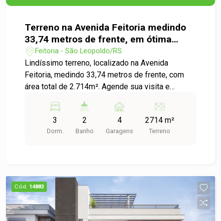
espaço. Os dormitórios possuem amplas
metragens, garantindo que cada membro da
Terreno na Avenida Feitoria medindo
família tenha seu próprio espaço, sem abrir mão
33,74 metros de frente, em ótima
do conforto. Tudo isso em um condomínio
localização.
Feitoria - São Leopoldo/RS
fechado, com segurança e área de lazer
Lindíssimo terreno, localizado na Avenida
completa. Que garantindo a tranquilidade que
Feitoria, medindo 33,74 metros de frente, com
você e sua família merecem, não perca a chance
área total de 2.714m². Agende sua visita e
de viver em um local exclusivo e repleto de
confira, aproveite pois é uma ótima oportunidade!
vantagens! Entre em contato agora mesmo e
saiba mais.
3
2
4
2714 m²
Dorm.
Banho
Garagens
Terreno
Cód.
14883