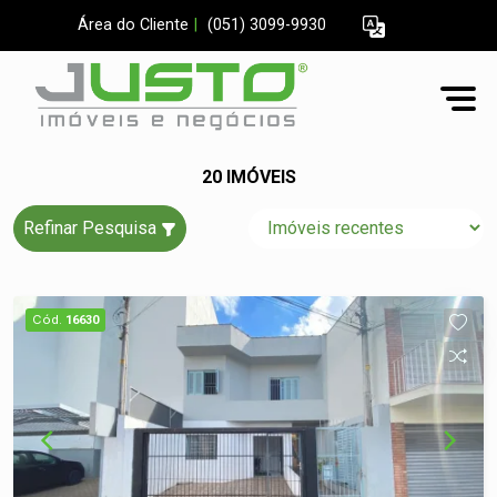
Área do Cliente
|
(051) 3099-9930
20 IMÓVEIS
Refinar Pesquisa
Cód.
16630