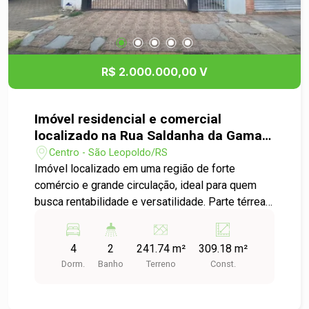
R$ 2.000.000,00 V
Imóvel residencial e comercial
localizado na Rua Saldanha da Gama
no Centro de São Leopoldo
Centro - São Leopoldo/RS
Imóvel localizado em uma região de forte
comércio e grande circulação, ideal para quem
busca rentabilidade e versatilidade. Parte térrea
(comercial) Na parte de baixo, o imóvel conta
com 5 salas comerciais, com excelente potencial
4
2
241.74 m²
309.18 m²
para serem individualizadas, proporcionando
Dorm.
Banho
Terreno
Const.
diversas possibilidades de locação. Atualmente,
as salas estão unificadas e já locadas, garantindo
renda imediata para o comprador. Parte superior