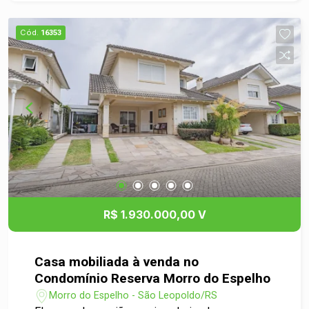
(residencial) Na parte de cima, o imóvel dispõe
de 2 apartamentos independentes: Apartamento
Cód.
16353
01: 1 dormitório, com possibilidade de adaptação
para 2 dormitórios Apartamento 02: amplo
apartamento com 3 dormitórios, ideal para
moradia ou locação Uma opção perfeita para
quem deseja morar e investir ao mesmo tempo,
ou simplesmente garantir um imóvel com alto
potencial de retorno financeiro. Entre em contato
e agende sua visita!
R$ 1.930.000,00 V
Casa mobiliada à venda no
Condomínio Reserva Morro do Espelho
Morro do Espelho - São Leopoldo/RS