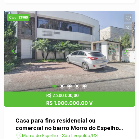
Cód.
13980
R$ 2.200.000,00
R$ 1.900.000,00 V
Casa para fins residencial ou
comercial no bairro Morro do Espelho
em São Leopoldo
Morro do Espelho - São Leopoldo/RS