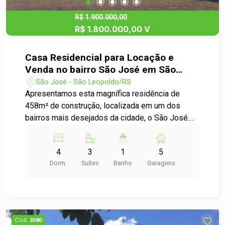
R$ 1.900.000,00
R$ 1.800.000,00 V
Casa Residencial para Locação e
Venda no bairro São José em São
Leopoldo
São José - São Leopoldo/RS
Apresentamos esta magnífica residência de
458m² de construção, localizada em um dos
bairros mais desejados da cidade, o São José.
Um imóvel que une elegância, espaço e
funcionalidade, ideal para quem busca viver com
4
3
1
5
qualidade e bem-estar. Destaques do Imóvel: 2
Dorm.
Suítes
Banho
Garagens
amplas salas com lareiras, perfeitas para receber
e relaxar em clima acolhedor. Mezanino íntimo,
oferecendo um ambiente reservado e
aconchegante. 3 dormitórios, sendo 2 suítes bem
distribuídas e confortáveis. Escritório versátil,
Cód.
3580