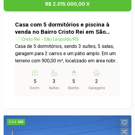
R$ 2.015.000,00 V
Casa com 5 dormitórios e piscina à
venda no Bairro Cristo Rei em São
Leopoldo
Cristo Rei - São Leopoldo/RS
Casa de 5 dormitórios, sendo 3 suítes, 5 salas,
garagem para 2 carros e um pátio amplo. Em um
terreno com 900,00 m², localizado em área nobre
do bairro Cristo Rei, possui acesso rápido e fácil
ao Centro e Br116. Ainda conta com uma ótima
5
3
5
2
iluminação natural. Não deixe de conferir essa
Dorm.
Suítes
Banho
Garagens
oportunidade, agende a sua visita com a nossa
equipe!
Cód.
643