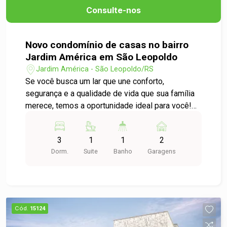
Consulte-nos
Novo condomínio de casas no bairro
Jardim América em São Leopoldo
Jardim América - São Leopoldo/RS
Se você busca um lar que une conforto,
segurança e a qualidade de vida que sua família
merece, temos a oportunidade ideal para você!
Apresentamos uma maravilhosa casa em um
novo condomínio fechado, perfeito para quem
3
1
1
2
valoriza privacidade e tranquilidade. Com 227m²
Dorm.
Suite
Banho
Garagens
de área construída, esta residência é a perfeita
combinação entre sofisticação e praticidade.
Cada casa possui um pátio privativo,
proporcionando um espaço exclusivo para
momentos de lazer e convivência, longe da
Cód.
15124
agitação do dia a dia. O projeto da casa é