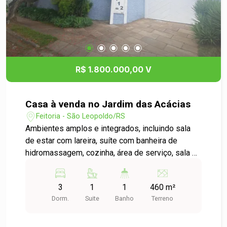
R$ 1.800.000,00 V
Casa à venda no Jardim das Acácias
Feitoria - São Leopoldo/RS
Ambientes amplos e integrados, incluindo sala
de estar com lareira, suíte com banheira de
hidromassagem, cozinha, área de serviço, sala de
TV e lavabo. O pátio espaçoso possui uma
piscina para lazer. Localizada em um bairro
3
1
1
460 m²
privilegiado, oferece conforto e qualidade de
Dorm.
Suite
Banho
Terreno
vida. Não perca a chance de conhecer sua futura
residência!