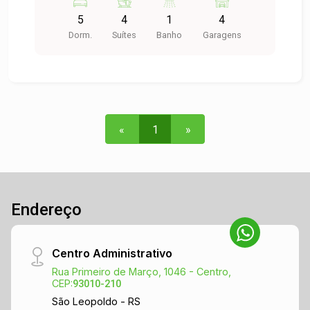
completa o imóvel são os espaços que garantem
5
4
1
4
bons momentos com você e sua e de sua família
Dorm.
Suítes
Banho
Garagens
como: salão de festas, fitness, piscina e
quiosque com churrasqueira. Não perca essa
oportunidade, ligue e confira com a gente!
«
1
»
Endereço
Centro Administrativo
Rua Primeiro de Março, 1046 - Centro,
CEP:
93010-210
São Leopoldo - RS