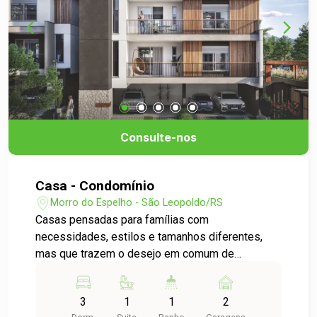
Consulte-nos
Casa - Condomínio
Morro do Espelho - São Leopoldo/RS
Casas pensadas para famílias com
necessidades, estilos e tamanhos diferentes,
mas que trazem o desejo em comum de
desfrutar do máximo conforto e aproveitar os
espaços da melhor forma possível para viver de
3
1
1
2
um jeito único - o seu. O apartamento Aconchego