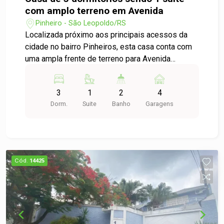
com amplo terreno em Avenida
Pinheiro - São Leopoldo/RS
Localizada próximo aos principais acessos da
cidade no bairro Pinheiros, esta casa conta com
uma ampla frente de terreno para Avenida
Feitoria. A casa tem uma ampla sala com telhado
aparente em madeira, piso em taboão e lareira,
3
1
2
4
cozinha com copa, 3 dormitórios, sendo 1 suíte,
Dorm.
Suite
Banho
Garagens
escritório, garagem para 2 carros e um amplo
terreno com acesso pela avenida e pela rua dos
fundos. Com ampla metragem de terreno é ideal
para uma variedade de ítens de lazer ou para um
condomínio de casas.
Cód.
14425