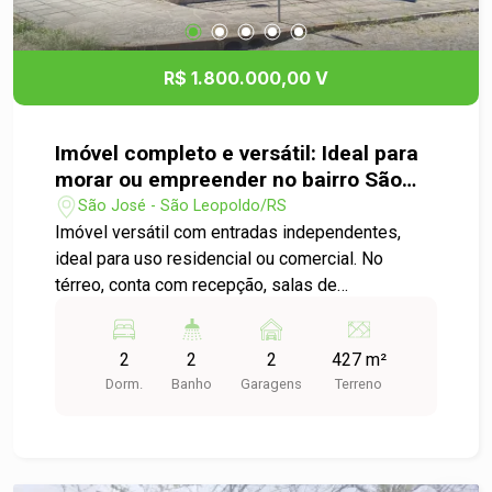
para mais informações e agende sua visita.
R$ 1.800.000,00 V
Imóvel completo e versátil: Ideal para
morar ou empreender no bairro São
José!
São José - São Leopoldo/RS
Imóvel versátil com entradas independentes,
ideal para uso residencial ou comercial. No
térreo, conta com recepção, salas de
atendimento com espera, dois lavabos, piscina
integrada ao espaço gourmet e divisórias em
2
2
2
427 m²
gesso para fácil adaptação. No pavimento
Dorm.
Banho
Garagens
Terreno
superior, oferece cozinha ampla, área de serviço,
sala que pode servir como dormitório ou
escritório, dois banheiros sociais, dois quartos e
sacada bem ventilada. Uma oportunidade