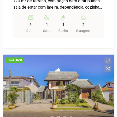
720 m² de terreno, com peças bem distribuídas,
sala de estar com lareira, dependência, cozinha
com copa, área de serviço, três dormitórios,
sendo uma suíte e garagem. Conta também com
3
1
1
2
excelente pátio amplo com piscina e salão de
Dorm.
Suite
Banho
Garagens
festas. Não perca essa oportunidade, agende
uma visita!
Cód.
4660