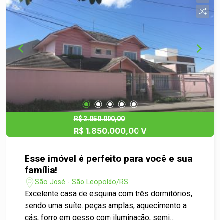
com possibilidade de ser convertido em mais um
dormitório. Espaço gourmet completo, ideal para
confraternizações com amigos e família. Piscina
aquecida, garantindo lazer o ano todo, inclusive
nos dias mais frios. Tudo isso em um terreno
generoso, com ambientes bem planejados,
acabamento de alta qualidade e localização
privilegiada. Não perca essa chance de
transformar seu sonho em realidade. Agende sua
visita e venha conhecer de perto cada detalhe
desse lar encantador!
R$ 2.050.000,00
R$ 1.850.000,00 V
Esse imóvel é perfeito para você e sua
família!
São José - São Leopoldo/RS
Excelente casa de esquina com três dormitórios,
sendo uma suíte, peças amplas, aquecimento a
gás, forro em gesso com iluminação, semi