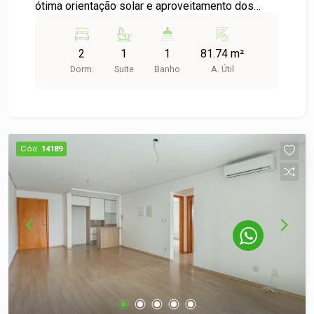
ótima orientação solar e aproveitamento dos
espaços. Excelente acabamento e prédio com
salão de festas, playground e jardim. Vale a pena
2
1
1
81.74 m²
conferir!
Dorm.
Suite
Banho
A. Útil
Cód.
14189