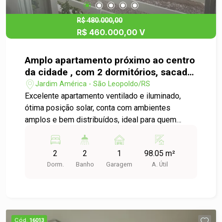
R$ 480.000,00
R$ 460.000,00 V
Amplo apartamento próximo ao centro
da cidade , com 2 dormitórios, sacada
e garagem.
Jardim América - São Leopoldo/RS
Excelente apartamento ventilado e iluminado,
ótima posição solar, conta com ambientes
amplos e bem distribuídos, ideal para quem
valoriza conforto e praticidade sem abrir mão de
localização privilegiada. Esse belo apartamento
2
2
1
98.05 m²
possui dois dormitórios espaçosos, sala estar
Dorm.
Banho
Garagem
A. Útil
jantar com metragem diferenciada e sacada,
cozinha ampla, área de serviço integrada ao
terraço e garagem privativa. Localização
privilegiada, a poucos minutos do centro da
cidade, com facil acesso a comercio , serviços,
Cód.
16013