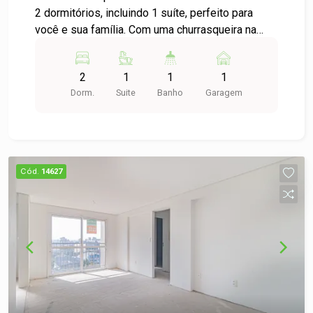
2 dormitórios, incluindo 1 suíte, perfeito para
você e sua família. Com uma churrasqueira na
cozinha, desfrute de momentos memoráveis com
amigos e familiares. Com uma sacada relaxante,
2
1
1
1
localizado em um condomínio que oferece
Dorm.
Suite
Banho
Garagem
conforto e conveniência, não perca a chance de
começar uma nova história em um espaço
moderno e acolhedor. Agende sua visita hoje e
descubra seu novo lar!
Cód.
14627