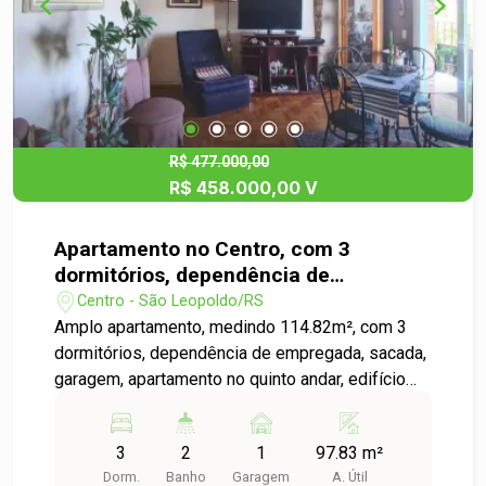
seguro, com portão eletrônico para os carros,
portaria remota para maior conveniência e um
salão de festas para momentos de lazer. Se
estiver interessado, podemos lhe ajudar!
R$ 477.000,00
R$ 458.000,00 V
Apartamento no Centro, com 3
dormitórios, dependência de
empregada, sacada e garagem.
Centro - São Leopoldo/RS
Amplo apartamento, medindo 114.82m², com 3
dormitórios, dependência de empregada, sacada,
garagem, apartamento no quinto andar, edifício
possui elevador para o seu conforto, localização
privilegiada, apenas 1 quadra do shopping
3
2
1
97.83 m²
Bourbon. Venha conhecer!
Dorm.
Banho
Garagem
A. Útil