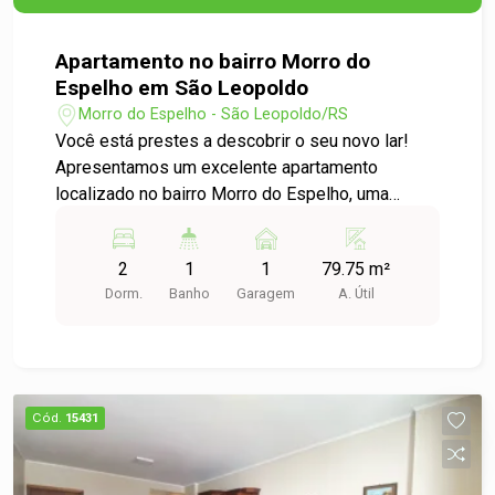
Apartamento no bairro Morro do
Espelho em São Leopoldo
Morro do Espelho - São Leopoldo/RS
Você está prestes a descobrir o seu novo lar!
Apresentamos um excelente apartamento
localizado no bairro Morro do Espelho, uma
região tranquila e bem estruturada de São
Leopoldo. Características do Imóvel: - Tipo:
2
1
1
79.75 m²
Apartamento Padrão - Dormitórios: 2 dormitórios
Dorm.
Banho
Garagem
A. Útil
amplos, ideais para acomodar sua família com
conforto. - Garagem: 1 vaga de garagem,
proporcionando segurança e comodidade para o
seu veículo. - Área Útil: 79,75 m², oferecendo
espaço suficiente para você criar o ambiente que
Cód.
15431
sempre sonhou. Diferenciais: - Localização
privilegiada, com fácil acesso a transporte
público, comércio local, escolas e serviços