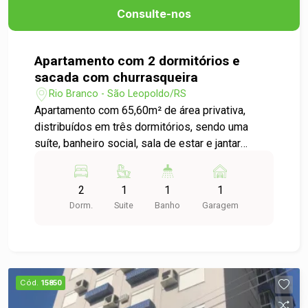
imóvel que une conforto, funcionalidade e
Consulte-nos
localização privilegiada, perfeito para quem
busca qualidade de vida sem abrir mão da
conveniência.
Apartamento com 2 dormitórios e
sacada com churrasqueira
Rio Branco - São Leopoldo/RS
Apartamento com 65,60m² de área privativa,
distribuídos em três dormitórios, sendo uma
suíte, banheiro social, sala de estar e jantar
integradas, cozinha, área de serviço e uma
aconchegante sacada com churrasqueira. Um
2
1
1
1
imóvel moderno, com planta bem planejada que
Dorm.
Suite
Banho
Garagem
valoriza cada espaço, proporcionando conforto e
praticidade para toda a família.
Cód.
15850