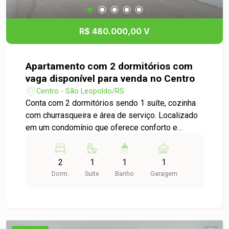
R$ 480.000,00 V
Apartamento com 2 dormitórios com
vaga disponível para venda no Centro
Centro - São Leopoldo/RS
Conta com 2 dormitórios sendo 1 suíte, cozinha
com churrasqueira e área de serviço. Localizado
em um condomínio que oferece conforto e
conveniência, não perca a chance de começar
uma nova história em um espaço moderno e
2
1
1
1
acolhedor. Agende sua visita hoje e descubra seu
Dorm.
Suite
Banho
Garagem
novo lar!