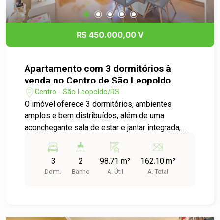
R$ 450.000,00 V
Apartamento com 3 dormitórios à
venda no Centro de São Leopoldo
Centro - São Leopoldo/RS
O imóvel oferece 3 dormitórios, ambientes
amplos e bem distribuídos, além de uma
aconchegante sala de estar e jantar integrada,
perfeita para reunir a família e os amigos. Conta
ainda com sacada, cozinha funcional, área de
3
2
98.71 m²
162.10 m²
serviço e 2 banheiros sociais, proporcionando
Dorm.
Banho
A. Útil
A. Total
mais comodidade para toda a família. O
apartamento é semi mobiliado, agregando
praticidade para quem deseja se mudar sem
grandes preocupações. Localizado no coração da