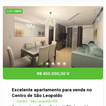
Leopoldo, o apartamento está próximo ao
Colégio Sinodal e conta com fácil acesso a
Cód.
16876
supermercados, farmácias, restaurantes,
serviços e às principais vias da cidade, unindo
tranquilidade e praticidade em um só lugar. Uma
excelente oportunidade para quem deseja morar
em uma região privilegiada, com toda a
infraestrutura necessária para viver bem. Agende
sua visita e venha conhecer este imóvel.
R$ 450.000,00 V
Excelente apartamento para venda no
Centro de São Leopoldo
Centro - São Leopoldo/RS