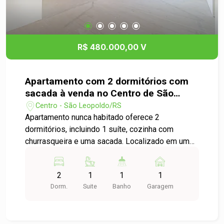
R$ 480.000,00 V
Apartamento com 2 dormitórios com
sacada à venda no Centro de São
Leopoldo
Centro - São Leopoldo/RS
Apartamento nunca habitado oferece 2
dormitórios, incluindo 1 suíte, cozinha com
churrasqueira e uma sacada. Localizado em um
condomínio que oferece conforto e conveniência,
não perca a chance de começar uma nova história
2
1
1
1
em um espaço moderno e acolhedor. Agende sua
Dorm.
Suite
Banho
Garagem
visita hoje e descubra seu novo lar!