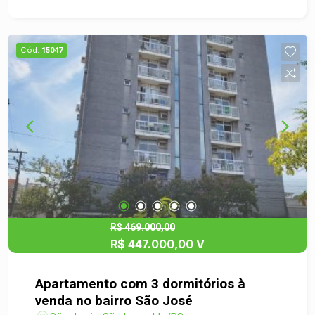
diferenciada. Situa-se em excelente localização,
próxima a farmácias e supermercados, ficando
apenas a uma quadra da principal rua da cidade.
Cód.
15047
Perfeito para quem quer comodidade e bem
estar. Fica no segundo andar, sem problemas de
barulhos com vizinhos pois não possui
apartamento em baixo. Ideal para quem procura
um imóvel com segurança mas com privilégios
de casa!! Garagem rotativa. Documentação toda
em dia!
R$ 469.000,00
R$ 447.000,00 V
Apartamento com 3 dormitórios à
venda no bairro São José