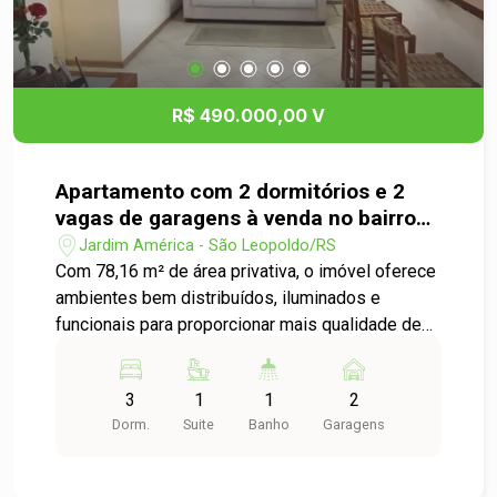
R$ 490.000,00 V
Apartamento com 2 dormitórios e 2
vagas de garagens à venda no bairro
Jardim América
Jardim América - São Leopoldo/RS
Com 78,16 m² de área privativa, o imóvel oferece
ambientes bem distribuídos, iluminados e
funcionais para proporcionar mais qualidade de
vida à sua família. São 3 dormitórios, sendo 1
suíte, além de uma confortável sala de estar e
3
1
1
2
jantar, cozinha com ótimo aproveitamento de
Dorm.
Suite
Banho
Garagens
espaço e 2 vagas de garagens, garantindo
comodidade no dia a dia. Localizado no bairro
Jardim América, um dos mais valorizados de São