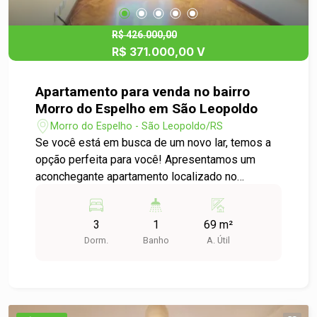
R$ 426.000,00
R$ 371.000,00 V
Apartamento para venda no bairro
Morro do Espelho em São Leopoldo
Morro do Espelho - São Leopoldo/RS
Se você está em busca de um novo lar, temos a
opção perfeita para você! Apresentamos um
aconchegante apartamento localizado no
charmoso bairro Morro do Espelho, ideal para
famílias ou profissionais que buscam conforto e
3
1
69 m²
praticidade. Características do Apartamento: -
Dorm.
Banho
A. Útil
Tipo: Apartamento Padrão - Dormitórios: 3 - Área
Útil: 69,00 m² - Localização: Morro do Espelho,
São Leopoldo Destaques do Imóvel: - Ambientes
Amplos: Com três dormitórios, este apartamento
proporciona um espaço ideal para acomodar sua