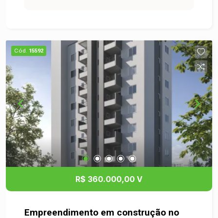
e encontros com familiares e amigos. Além
disso, o apartamento conta com 1 vaga de
garagem, garantindo comodidade e segurança
para seu veículo. Localizado em região
Cód.
15592
estratégica, próximo a comércios, escolas e
serviços, este apartamento combina conforto,
praticidade e qualidade de vida.
R$ 360.000,00 V
Empreendimento em construção no