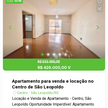
Cód.
15195
família com conforto. - Iluminação Natural: A
disposição dos cômodos garante uma excelente
entrada de luz natural, tornando os ambientes
mais agradáveis. - Cozinha Funcional: Cozinha
arejada e prática, perfeita para quem gosta de
cozinhar e receber amigos. - Sala de Estar: Um
espaço aconchegante para relaxar após um longo
dia ou para momentos em família. - Banheiro:
Banheiro bem localizado e de fácil acesso,
atendendo a todas as necessidades do dia a dia.
R$ 532.000,00
R$ 426.000,00 V
Apartamento para venda e locação no
Centro de São Leopoldo
Centro - São Leopoldo/RS
Locação e Venda de Apartamento - Centro, São
Leopoldo Oportunidade Imperdível: Apartamento