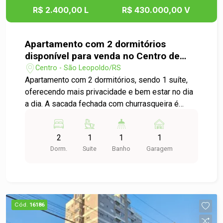
R$ 2.400,00 L
R$ 430.000,00 V
Apartamento com 2 dormitórios
disponível para venda no Centro de
São Leopoldo
Centro - São Leopoldo/RS
Apartamento com 2 dormitórios, sendo 1 suíte,
oferecendo mais privacidade e bem estar no dia
a dia. A sacada fechada com churrasqueira é
perfeita para momentos de lazer e
confraternização, garantindo um espaço
2
1
1
1
aconchegante em qualquer época do ano. Possui
Dorm.
Suite
Banho
Garagem
ainda 1 vaga de garagem, trazendo mais
comodidade e segurança. Localizado no coração
de São Leopoldo, você estará próximo a
comércios, serviços, escolas, transporte público
e tudo o que facilita a rotina. Um imóvel ideal para
Cód.
16186
morar ou investir, unindo conforto, funcionalidade