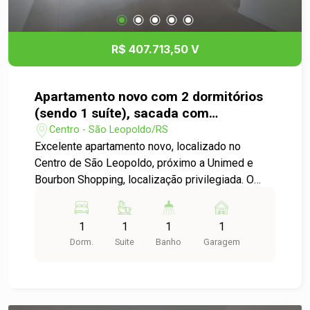
R$ 407.713,50 V
Apartamento novo com 2 dormitórios
(sendo 1 suíte), sacada com
churrasqueira e garagem no Centro de
Centro - São Leopoldo/RS
São Leopoldo
Excelente apartamento novo, localizado no
Centro de São Leopoldo, próximo a Unimed e
Bourbon Shopping, localização privilegiada. O
imóvel conta com 2 dormitórios, sendo 1 suíte,
além de uma ótima integração entre cozinha e
1
1
1
1
sala de estar, proporcionando um ambiente
Dorm.
Suite
Banho
Garagem
moderno e funcional. Com sacada e churrasqueira
a gás, para garantir aquele momento especial
com a família Conta ainda com vaga de garagem,
possui piso em porcelanato nas áreas sociais,