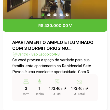
R$ 430.000,00 V
APARTAMENTO AMPLO E ILUMINADO
COM 3 DORMITÓRIOS NO
RESIDENCIAL SETE POVOS
Centro - São Leopoldo/RS
Se você procura espaço de verdade para sua
família, este apartamento no Residencial Sete
Povos é uma excelente oportunidade. Com 3
dormitórios e uma planta diferenciada, o imóvel
se destaca pelos ambientes amplos, muito acima
3
1
173.46 m²
173.46 m²
do padrão encontrado atualmente. A sala de estar
Dorm.
Banho
A. Útil
A. Total
e jantar oferece excelente espaço para receber
amigos e familiares, enquanto a sacada
proporciona mais conforto e ventilação natural. A