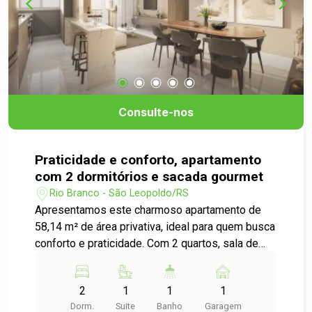
Consulte-nos
Praticidade e conforto, apartamento
com 2 dormitórios e sacada gourmet
Rio Branco - São Leopoldo/RS
Apresentamos este charmoso apartamento de
58,14 m² de área privativa, ideal para quem busca
conforto e praticidade. Com 2 quartos, sala de
estar e jantar integrada, cozinha funcional e área
de serviço, o imóvel oferece ambientes bem
2
1
1
1
distribuídos e aconchegantes. A sacada com
Dorm.
Suite
Banho
Garagem
churrasqueira é perfeita para momentos de lazer