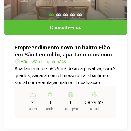
Consulte-nos
Empreendimento novo no bairro Fião
em São Leopoldo, apartamentos com
2 dormitórios e sacada com
Fião - São Leopoldo/RS
churrasqueira!
Apartamento de 58,29 m² de área privativa, com 2
quartos, sacada com churrasqueira e banheiro
social com ventilação natural. Localização
excelente, ideal para quem busca conforto e
praticidade. Aproveite essa oportunidade única e
2
1
1
58.29 m²
agende sua visita!
Dorm.
Banho
Garagem
A. Útil