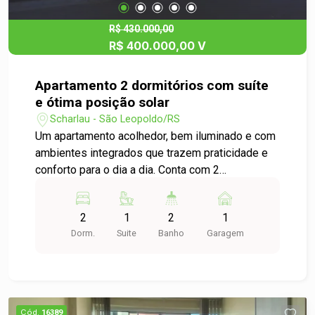
R$ 430.000,00
R$ 400.000,00 V
Apartamento 2 dormitórios com suíte
e ótima posição solar
Scharlau - São Leopoldo/RS
Um apartamento acolhedor, bem iluminado e com
ambientes integrados que trazem praticidade e
conforto para o dia a dia. Conta com 2
dormitórios, sendo 1 suíte, sala e cozinha
unificadas, rebaixamento em gesso e iluminação
2
1
2
1
indireta na sala. Com ótima posição solar garante
Dorm.
Suite
Banho
Garagem
muita iluminação natural nos quartos e ambientes
sociais. A sacada é espaçosa e possui
churrasqueira, ideal para aproveitar bons
momentos. O condomínio oferece salão de
festas e um ambiente tranquilo e familiar. Entre
Cód.
16389