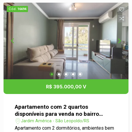
Cód.
16694
R$ 395.000,00 V
Apartamento com 2 quartos
disponíveis para venda no bairro
Jardim América em São Leopoldo
Jardim América - São Leopoldo/RS
Apartamento com 2 dormitórios, ambientes bem