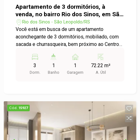
Apartamento de 3 dormitórios, à
venda, no bairro Rio dos Sinos, em São
Leopoldo
Rio dos Sinos - São Leopoldo/RS
Você está em busca de um apartamento
aconchegante de 3 dormitórios, mobiliado, com
sacada e churrasqueira, bem próximo ao Centro
da cidade, chegou o momento certo. Possui,
ainda, uma sala aprazível, com vista e sacada,
3
1
1
72.22 m²
banho social, cozinha, área de serviço e uma vaga
Dorm.
Banho
Garagem
A. Útil
de garagem coberta.
Cód.
15927