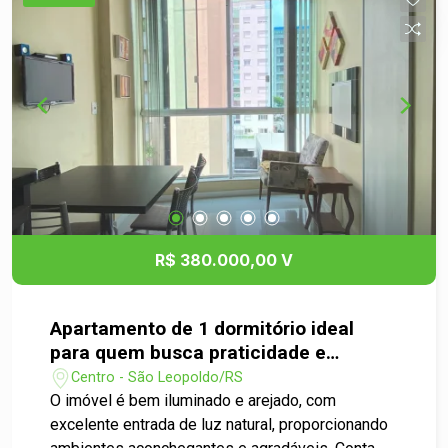
em contato e agende sua visita.
R$ 380.000,00 V
Apartamento de 1 dormitório ideal
para quem busca praticidade e
conforto no dia a dia!
Centro - São Leopoldo/RS
O imóvel é bem iluminado e arejado, com
excelente entrada de luz natural, proporcionando