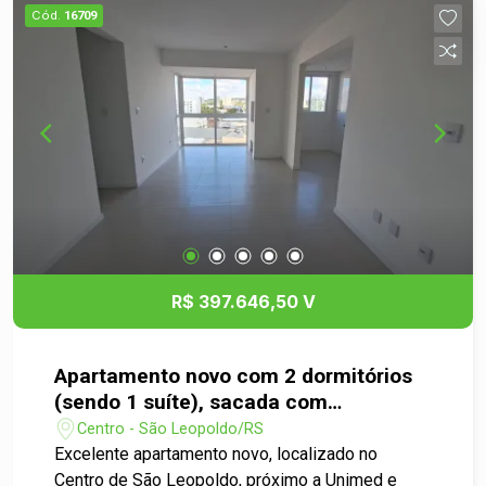
aquecimento a gás em cada torneira e chuveiro,
Cód.
16709
espera para split. Uma excelente oportunidade
para morar bem ou investir na Cidade de São
Leopoldo.
R$ 397.646,50 V
Apartamento novo com 2 dormitórios
(sendo 1 suíte), sacada com
churrasqueira e garagem no Centro de
Centro - São Leopoldo/RS
São Leopoldo
Excelente apartamento novo, localizado no
Centro de São Leopoldo, próximo a Unimed e