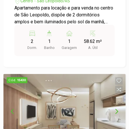
São Leopoldo.
Centro - São Leopoldo/RS
Apartamento para locação e para venda no centro
de São Leopoldo, dispõe de 2 dormitórios
amplos e bem iluminados pelo sol da manhã,
proporcionando conforto e excelente ventilação.
A sala é espaçosa, com 2 ambientes
2
1
1
58.62 m²
aconchegantes, ideal para momentos de lazer e
Dorm.
Banho
Garagem
A. Útil
convivência. A sacada integrada a sala de estar
oferece uma vista agradável, e a cozinha aberta e
integrada da área social, garantindo mais conforto
e praticidade. A área de serviço é bem ventilada,
ideal para o dia a dia. Agende sua visita e venha
Cód.
15430
conhecer!