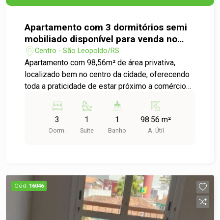
Apartamento com 3 dormitórios semi
mobiliado disponível para venda no
Centro de São Leopoldo
Centro - São Leopoldo/RS
Apartamento com 98,56m² de área privativa,
localizado bem no centro da cidade, oferecendo
toda a praticidade de estar próximo a comércios,
serviços e conveniências do dia a dia. O imóvel
conta com 3 dormitórios, sendo 1 suíte, cozinha
3
1
1
98.56 m²
com área de serviço separada e ambientes
Dorm.
Suite
Banho
A. Útil
amplos e bem distribuídos. O prédio dispõe de
elevador e portaria remota, garantindo conforto e
segurança. É um imóvel impecável é só entrar e
morar! Cada detalhe foi pensado com capricho,
proporcionando um lar acolhedor, funcional e
Cód.
16046
pronto para receber sua nova história. Agende
uma visita e confira!