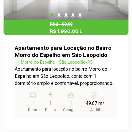
um dos bairros mais tranquilos e valorizados de
São Leopoldo, o imóvel oferece fácil acesso a
comércios, escolas, transporte público e áreas
de lazer. A região é conhecida pela sua
R$ 2.100,00
R$ 1.990,00 L
segurança e conveniência, proporcionando
qualidade de vida para seus moradores. Venha
conhecer e se encantar com seu novo lar!
Apartamento para Locação no Bairro
Morro do Espelho em São Leopoldo
Morro do Espelho - São Leopoldo/RS
Apartamento para locação no bairro Morro do
Espelho em São Leopoldo, conta com 1
dormitório amplo e confortável, proporcionando
praticidade e bem-estar para o dia a dia. Possui
sala de estar com ótima iluminação natural e
1
1
1
49.67 m²
ventilação, criando um ambiente agradável e
Dorm.
Banho
Garagem
A. Útil
acolhedor. A cozinha é integrada ao ambiente
social, oferecendo melhor aproveitamento dos
espaços e funcionalidade. O banheiro conta com