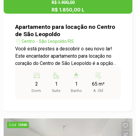
em contato conosco agora mesmo e agende uma
R$ 1.900,00
R$ 1.850,00 L
visita para conhecer esse imóvel incrível!
Apartamento para locação no Centro
de São Leopoldo
Centro - São Leopoldo/RS
Você está prestes a descobrir o seu novo lar!
Este encantador apartamento para locação no
coração do Centro de São Leopoldo é a opção
perfeita para quem busca conforto, praticidade e
excelente localização. Com 65m² de área útil, os
2
1
1
65 m²
ambientes foram cuidadosamente distribuídos
Dorm.
Suite
Banho
A. Útil
para proporcionar bem-estar no dia a dia. O
imóvel conta com 2 dormitórios confortáveis,
ideais para garantir descanso e privacidade, além
de uma sala ampla e iluminada, perfeita para
momentos de convivência e recepção de amigos
Cód.
13365
e familiares. A cozinha é funcional e oferece