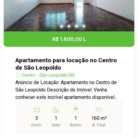
R$ 1.800,00 L
Apartamento para locação no Centro
de São Leopoldo
Centro - São Leopoldo/RS
Anúncio de Locação: Apartamento no Centro de
São Leopoldo Descrição do Imóvel: Venha
conhecer este incrível apartamento disponível
para locação no coração de São Leopoldo, no
bairro Centro. Com uma localização privilegiada,
3
1
1
160 m²
você estará próximo de tudo o que precisa:
Dorm.
Suite
Banho
A. Total
comércio, escolas, transporte público e opções
de lazer. Características do Apartamento: - Tipo: