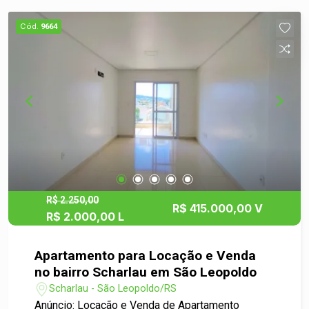
acabamentos de qualidade, trazendo mais
conforto e praticidade. Além disso, o imóvel
Cód.
9664
dispõe de 1 vaga de garagem privativa. Com
49,67 m² de área privativa, este apartamento é
ideal para quem busca morar em uma das
regiões mais valorizadas da cidade. Localizado
no bairro Morro do Espelho, está próximo a
supermercados, farmácias, escolas, restaurantes,
serviços essenciais e possui fácil acesso ao
Centro e às principais vias da cidade. Agende sua
visita e venha conhecer tudo o que este imóvel
tem a oferecer.
R$ 2.250,00
R$ 415.000,00 V
R$ 2.000,00 L
Apartamento para Locação e Venda
no bairro Scharlau em São Leopoldo
Scharlau - São Leopoldo/RS
Anúncio: Locação e Venda de Apartamento