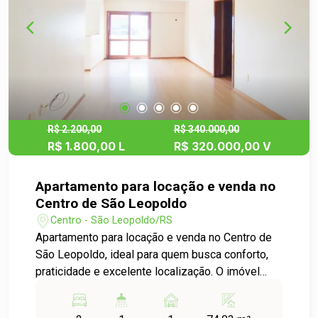
Localizado em um condomínio com excelente
infraestrutura, o imóvel oferece segurança e
qualidade de vida. Além disso, está em uma
região estratégica, com fácil acesso ao centro da
cidade, próximo à Universidade do Vale do Rio
dos Sinos (Unisinos), ao Santuário do Sagrado
Coração de Jesus Padre Reus, à estação de trem
e a supermercados, comércios e diversos
R$ 2.200,00
R$ 340.000,00
R$ 1.800,00 L
R$ 320.000,00 V
serviços essenciais. Agende sua visita e
encante-se com tudo o que este imóvel pode
oferecer para o seu dia a dia!
Apartamento para locação e venda no
Centro de São Leopoldo
Centro - São Leopoldo/RS
Apartamento para locação e venda no Centro de
São Leopoldo, ideal para quem busca conforto,
praticidade e excelente localização. O imóvel
conta com dois dormitórios, ambientes em
distribuídos, naturais bem iluminados e arejados,