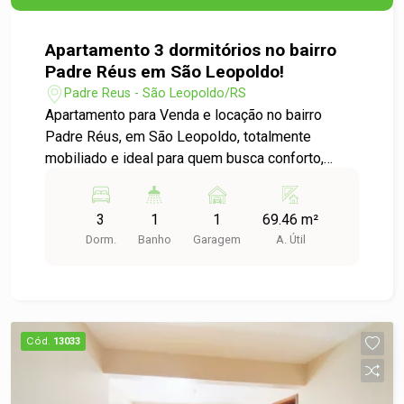
Apartamento 3 dormitórios no bairro
Padre Réus em São Leopoldo!
Padre Reus - São Leopoldo/RS
Apartamento para Venda e locação no bairro
Padre Réus, em São Leopoldo, totalmente
mobiliado e ideal para quem busca conforto,
praticidade e uma excelente localização. O
imóvel conta com 3 dormitórios bem distribuídos,
3
1
1
69.46 m²
proporcionando espaços confortáveis para toda a
Dorm.
Banho
Garagem
A. Útil
família. Os ambientes são bem iluminados e
arejados naturalmente, garantindo uma sensação
agradável em todos os cômodos. Para maior
comodidade em todas as estações do ano, o
apartamento dispõe de 3 aparelhos de ar-
Cód.
13033
condicionado nos dormitórios e 1 ar-
condicionado split potente na sala, mantendo os
ambientes sempre na temperatura ideal.