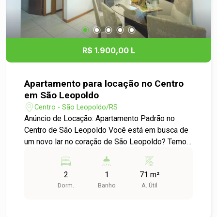
R$ 1.900,00 L
Apartamento para locação no Centro
em São Leopoldo
Centro - São Leopoldo/RS
Anúncio de Locação: Apartamento Padrão no
Centro de São Leopoldo Você está em busca de
um novo lar no coração de São Leopoldo? Temos
a opção perfeita para você! Descrição: Este
encantador apartamento de 2 dormitórios oferece
2
1
71 m²
um espaço confortável e funcional, ideal para
Dorm.
Banho
A. Útil
quem busca praticidade e conforto. O imóvel
possui uma disposição inteligente que aproveita
ao máximo cada metro quadrado. Destaques: -