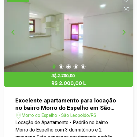
banheiro é completo, com box de vidro e móvel
para pia. Além disso, o apartamento oferece uma
vaga de garagem. O condomínio é amplo e conta
com área de lazer, piscina, salão de festas e
portaria remota. Localizado no bairro Santo André,
em uma área tranquila e bem servida de comércio
e serviços, proporcionando facilidade de acesso
e conveniência.
R$ 2.700,00
R$ 2.000,00 L
Excelente apartamento para locação
no bairro Morro do Espelho em São
Leopoldo
Morro do Espelho - São Leopoldo/RS
Locação de Apartamento - Padrão no bairro
Morro do Espelho com 3 dormitórios e 2