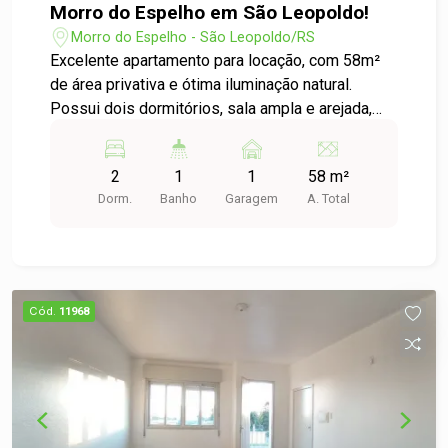
Morro do Espelho em São Leopoldo!
Morro do Espelho - São Leopoldo/RS
Excelente apartamento para locação, com 58m²
de área privativa e ótima iluminação natural.
Possui dois dormitórios, sala ampla e arejada,
cozinha com área de serviço e uma vaga de
garagem. O condomínio conta com portaria com
2
1
1
58 m²
acesso por tag, garantindo mais segurança e
Dorm.
Banho
Garagem
A. Total
praticidade no dia a dia. Localizado no bairro
Morro do Espelho, uma das melhores regiões de
São Leopoldo, próximo a comércios e com fácil
acesso ao Centro. Agende a sua visita!
Cód.
11968