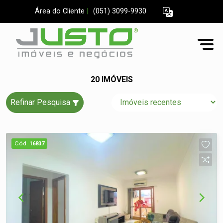
Área do Cliente
|
(051) 3099-9930
20 IMÓVEIS
Refinar Pesquisa
Cód.
16837