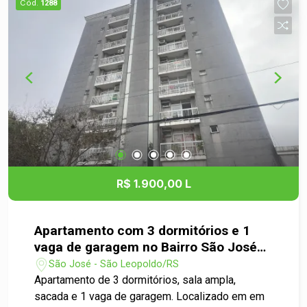
Cód.
1288
Ideal para quem busca morar com comodidade,
próximo a comércios, serviços e opções de
lazer, sem abrir mão de um ambiente agradável e
aconchegante. Agende sua visita e venha
conhecer de perto todo o potencial deste imóvel!
R$ 1.900,00 L
Apartamento com 3 dormitórios e 1
vaga de garagem no Bairro São José
em São Leopoldo
São José - São Leopoldo/RS
Apartamento de 3 dormitórios, sala ampla,
sacada e 1 vaga de garagem. Localizado em em