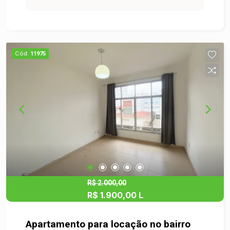
garantindo praticidade e segurança para
estacionar seu veículo. O bairro Morro do
Espelho é conhecido por sua tranquilidade e
infraestrutura completa, oferecendo diversas
Cód.
11975
opções de comércio, serviços e lazer. Você
estará próximo a escolas, supermercados,
farmácias e restaurantes, facilitando o seu dia a
dia. Com uma construção sólida e bem
conservada. O apartamento está pronto para
receber sua decoração e personalização,
tornando-o um verdadeiro lar. Não perca a
oportunidade de morar em um dos melhores
bairros de São Leopold. Agende uma visita e
conheça esse incrível apartamento!
R$ 2.000,00
R$ 1.900,00 L
Apartamento para locação no bairro