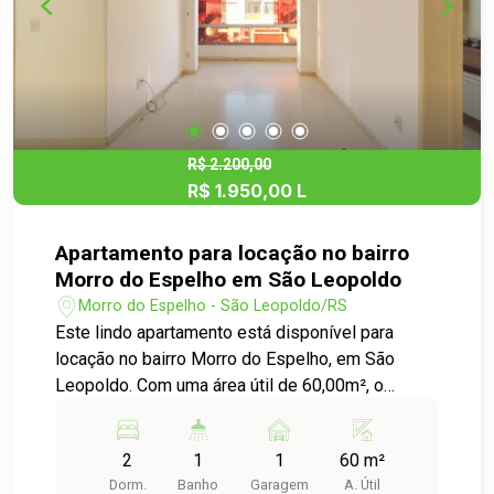
conhecer seu novo lar! Para mais informações ou
agendar uma visita, entre em contato conosco.
Estamos à disposição para ajudar você a
encontrar o seu espaço ideal!
R$ 2.200,00
R$ 1.950,00 L
Apartamento para locação no bairro
Morro do Espelho em São Leopoldo
Morro do Espelho - São Leopoldo/RS
Este lindo apartamento está disponível para
locação no bairro Morro do Espelho, em São
Leopoldo. Com uma área útil de 60,00m², o
imóvel oferece 2 dormitórios espaçosos,
perfeitos para acomodar sua família com
2
1
1
60 m²
conforto e privacidade. Além disso, o
Dorm.
Banho
Garagem
A. Útil
apartamento conta com 1 vaga de garagem,