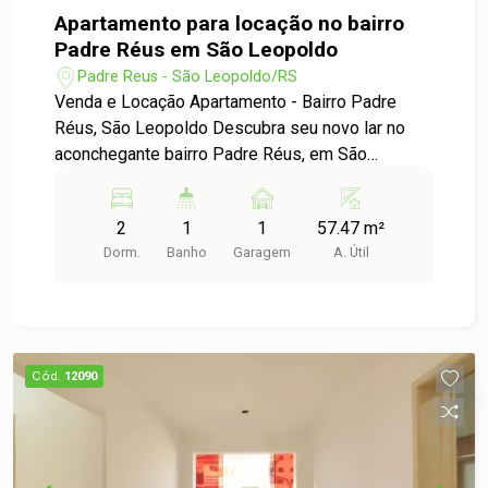
Apartamento para locação no bairro
Padre Réus em São Leopoldo
Padre Reus - São Leopoldo/RS
Venda e Locação Apartamento - Bairro Padre
Réus, São Leopoldo Descubra seu novo lar no
aconchegante bairro Padre Réus, em São
Leopoldo! Detalhes do Imóvel: - Tipo:
Apartamento - Dormitórios: 2 - Vagas de
2
1
1
57.47 m²
Garagem: 1 Localização: Situado em um dos
Dorm.
Banho
Garagem
A. Útil
bairros mais tranquilos de São Leopoldo, o
apartamento oferece fácil acesso a diversas
comodidades, como supermercados, farmácias,
escolas e transporte público. Aproveite a
praticidade de viver em uma região que combina
Cód.
12090
tranquilidade e infraestrutura. - Disponibilidade:
Imediata Não perca a oportunidade de morar em
um apartamento que atende todas as suas
necessidades. Agende uma visita e venha