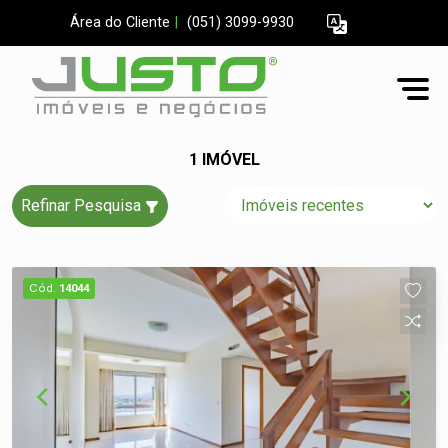
Área do Cliente
|
(051) 3099-9930
1 IMÓVEL
Refinar Pesquisa
Cód.
14044