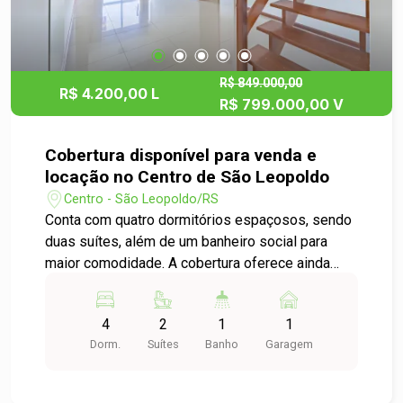
R$ 849.000,00
R$ 4.200,00 L
R$ 799.000,00 V
Cobertura disponível para venda e
locação no Centro de São Leopoldo
Centro - São Leopoldo/RS
Conta com quatro dormitórios espaçosos, sendo
duas suítes, além de um banheiro social para
maior comodidade. A cobertura oferece ainda
uma vaga de garagem dupla, garantindo
segurança e praticidade no dia a dia. Localizada
4
2
1
1
em uma região privilegiada que oferece
Dorm.
Suítes
Banho
Garagem
praticidade e fácil acesso a todo o comércio,
serviços e principais pontos da cidade. O imóvel
é semi mobiliado e apresenta ambientes amplos