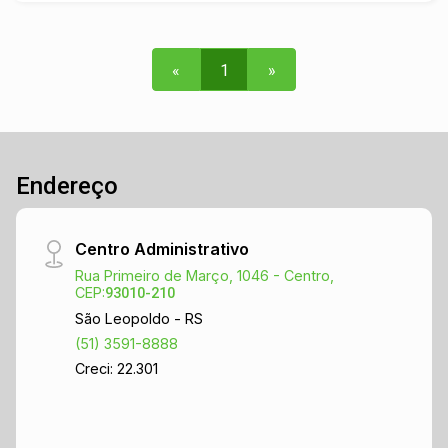
e bem distribuídos, proporcionando conforto e
funcionalidade. Uma excelente oportunidade para
quem busca morar com amplitude, conforto e em
«
1
»
uma localização estratégica no coração da
cidade. Agende sua visita hoje mesmo!
Endereço
Centro Administrativo
Rua Primeiro de Março, 1046 - Centro,
CEP:
93010-210
São Leopoldo - RS
(51) 3591-8888
Creci: 22.301