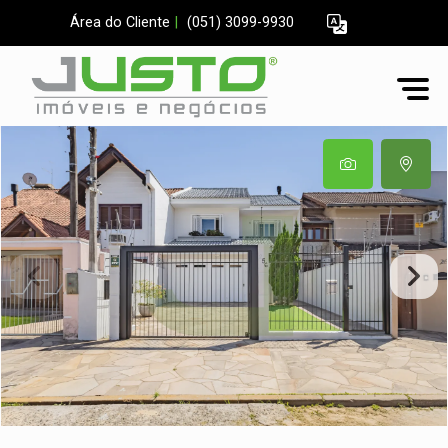
Área do Cliente
|
(051) 3099-9930