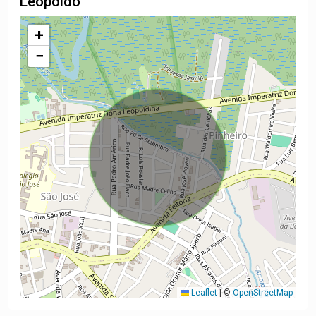
Leopoldo
+
−
Leaflet
|
©
OpenStreetMap