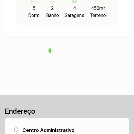
ambientes, área de serviço, gabinete com
5
2
4
450m²
entrada independente, espaço gourmet, sótão
Dorm.
Banho
Garagens
Terreno
amplo com possibilidade der transformado em
um ambiente, piscina com aquecimento solar,
pátio e jardim. Um imóvel singular, todo em
pedra, água quente em todos os ambientes,
placas de energia solares e foto voltaica que
gera em torno de 700kw de autonomia elétrica.
possibilitando conforto térmico e solidez à
construção. Peças amplas, com boa insolação.
Localização nobre, próximo a escola,
faculdades, com fácil acesso ao Centro e BR.
Agende já sua visita!
Endereço
Centro Administrativo