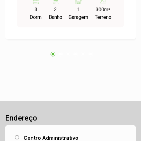
mesmo pátio, oferecendo versatilidade para
3
3
1
300m²
moradia própria, geração de renda com locação
Dorm.
Banho
Garagem
Terreno
ou investimento. Uma oportunidade para quem
procura um imóvel com excelente custo-
benefício e diversas possibilidades de uso.
Entre em contato para mais informações e
agende sua visita!
Endereço
Centro Administrativo