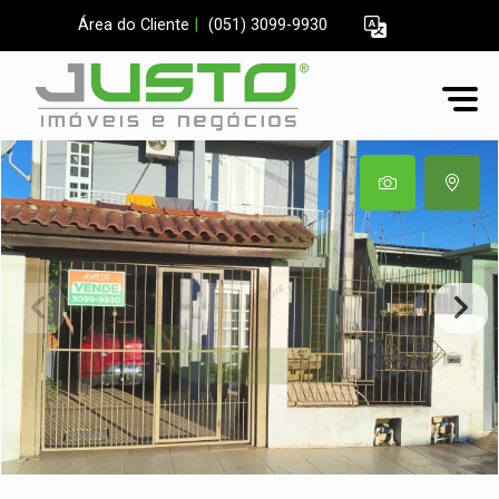
Área do Cliente
|
(051) 3099-9930