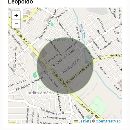
Leopoldo
+
−
Leaflet
|
©
OpenStreetMap