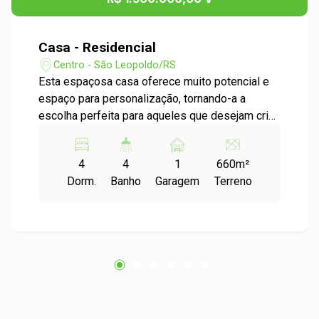
Casa - Residencial
Centro - São Leopoldo/RS
Esta espaçosa casa oferece muito potencial e
espaço para personalização, tornando-a a
escolha perfeita para aqueles que desejam criar
a residência dos seus sonhos. Com 4
dormitórios, incluindo 3 suítes, uma delas com
4
4
1
660m²
uma relaxante hidromassagem, e todos com
Dorm.
Banho
Garagem
Terreno
piso de tabuão que adiciona charme e elegância.
A sala de estar aconchegante e a lareira
proporcionam um ambiente acolhedor e
convidativo, perfeito para noites aconchegantes
em família. A sacada é um lugar encantador para
relaxar e desfrutar das vistas. Mas isso não é
tudo! Uma característica incrível desta casa é o
espaçoso salão de festas com churrasqueira,