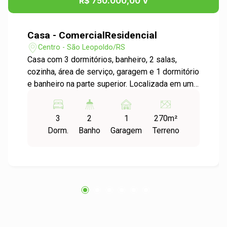
R$ 750.000,00 V
Casa - ComercialResidencial
Centro - São Leopoldo/RS
Casa com 3 dormitórios, banheiro, 2 salas,
cozinha, área de serviço, garagem e 1 dormitório
e banheiro na parte superior. Localizada em uma
das ruas principais do Centro da cidade, próxima
de tudo que você precisa. Entre em contato com
3
2
1
270m²
a gente e confira!
Dorm.
Banho
Garagem
Terreno