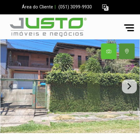
Área do Cliente
|
(051) 3099-9930