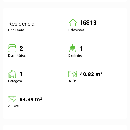
16813
Residencial
Finalidade
Referência
2
1
Dormitórios
Banheiro
1
40.82 m²
Garagem
A. Útil
84.89 m²
A. Total