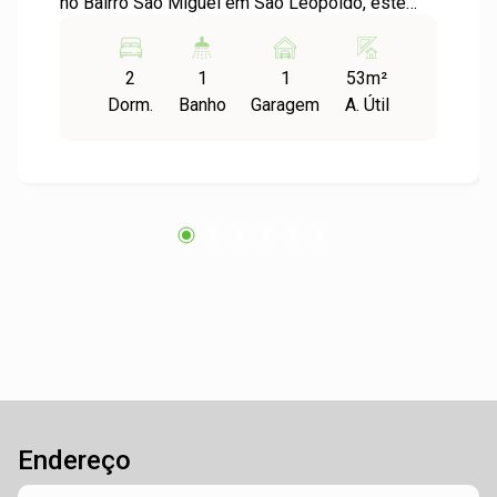
no Bairro São Miguel em São Leopoldo, este
imóvel é ideal para quem busca conforto e
praticidade e uma boa localização, sem se
2
1
1
53m²
preocupar com reforma, pois esta pronto para
Dorm.
Banho
Garagem
A. Útil
morar, cozinha americana, 2 dormitórios, 1 vaga
de garagem, salão de festas no condomínio,
churrasqueira, playground, mercado na frente do
condomínio, comércio local, escola, creches,
transporte publico, pracas, 5 minutos do Centro
de São Leopoldo, Bairro São Miguel. Agende
sua visita, seu novo lar te espera no condomínio
Charrua!
Endereço