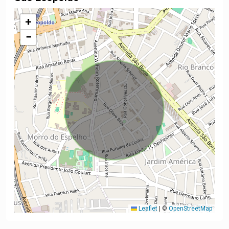
+
−
Leaflet
|
©
OpenStreetMap