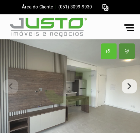
Área do Cliente
|
(051) 3099-9930