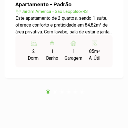
Apartamento - Padrão
Jardim América - São Leopoldo/RS
Este apartamento de 2 quartos, sendo 1 suíte,
oferece conforto e praticidade em 84,82m² de
área privativa. Com lavabo, sala de estar e jantar
integradas, e sacada, é ideal para quem busca
um lar moderno e aconchegante. Acabamento de
2
1
1
85m²
alto padrão e ótima distribuição dos espaços
Dorm.
Banho
Garagem
A. Útil
garantem qualidade de vida. Localização
privilegiada, próxima a comércios e serviços.
Não perca essa oportunidade única de viver
com mais conforto e estilo! Agende sua visita e
venha conhecer pessoalmente.