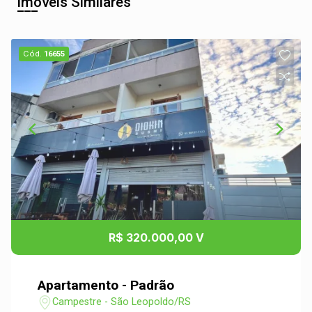
Imóveis Similares
Cód.
16655
R$ 320.000,00 V
Apartamento - Padrão
Campestre - São Leopoldo/RS