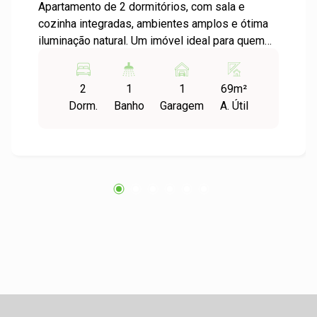
Apartamento de 2 dormitórios, com sala e
cozinha integradas, ambientes amplos e ótima
iluminação natural. Um imóvel ideal para quem
busca conforto e praticidade no dia a dia. O
apartamento conta com 2 dormitórios, sala e
2
1
1
69m²
cozinha integradas, ambientes amplos e muito
Dorm.
Banho
Garagem
A. Útil
bem iluminados pelo sol natural. Possui um
ótimo terraço com churrasqueira, perfeito para
momentos de lazer, além de banheiro com boa
área de banho e com box de garagem coberta
de número 02. Um apartamento bem distribuído,
aconchegante e com excelente aproveitamento
dos espaços. Entre em contato e agende sua
visita para conhecer de perto esta oportunidade.