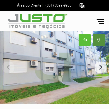
Área do Cliente
|
(051) 3099-9930