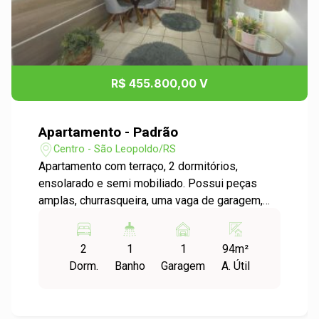
R$ 455.800,00 V
Apartamento - Padrão
Centro - São Leopoldo/RS
Apartamento com terraço, 2 dormitórios,
ensolarado e semi mobiliado. Possui peças
amplas, churrasqueira, uma vaga de garagem,
além de ficar em uma ótima localização. Venha
conferir!
2
1
1
94m²
Dorm.
Banho
Garagem
A. Útil