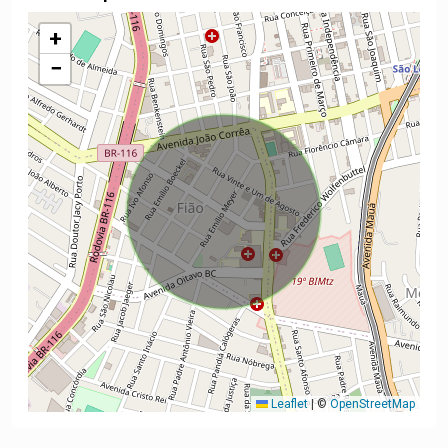
+
−
Leaflet
|
©
OpenStreetMap