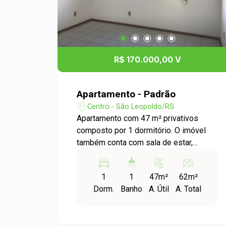
R$ 170.000,00 V
Apartamento - Padrão
Centro - São Leopoldo/RS
Apartamento com 47 m² privativos
composto por 1 dormitório. O imóvel
também conta com sala de estar,
sacada, cozinha, banheiro social e área
de serviço. Tem piso frio e fica em
1
1
47m²
62m²
edifício com elevador. Entre em contato
Dorm.
Banho
A. Útil
A. Total
com a gente e confira!