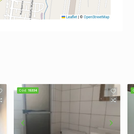
Leaflet
|
©
OpenStreetMap
Cód.
15334