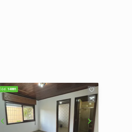
Cód.
14881