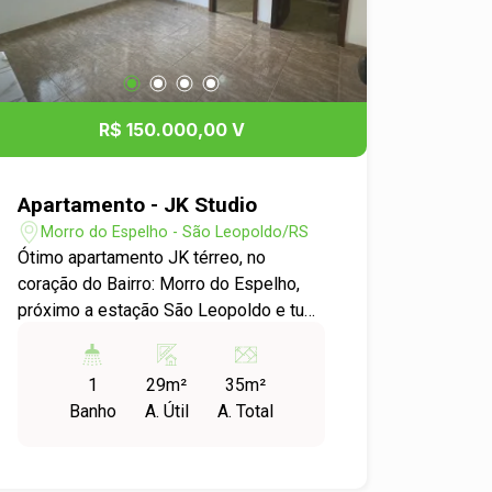
R$ 150.000,00 V
Apartamento - JK Studio
Morro do Espelho - São Leopoldo/RS
Ótimo apartamento JK térreo, no
coração do Bairro: Morro do Espelho,
próximo a estação São Leopoldo e tudo
que vc precisa no dia a dia.
1
29m²
35m²
Banho
A. Útil
A. Total