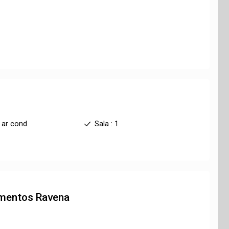
 ar cond.
Sala : 1
amentos
Ravena