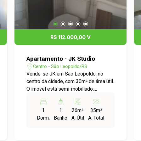
R$ 112.000,00 V
Apartamento - JK Studio
Centro - São Leopoldo/RS
Vende-se JK em São Leopoldo, no
centro da cidade, com 30m² de área útil.
O imóvel está semi-mobiliado,
incluindo os itens que estão nos
roupeiros, e conta com ar-condicionado,
1
1
26m²
35m²
janela ampla, cozinha equipada com
Dorm.
Banho
A. Útil
A. Total
fogão cooktop e bancada. Localização
privilegiada, com fácil acesso a
comércio, transporte público e todos os