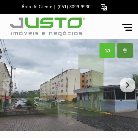
Área do Cliente
|
(051) 3099-9930