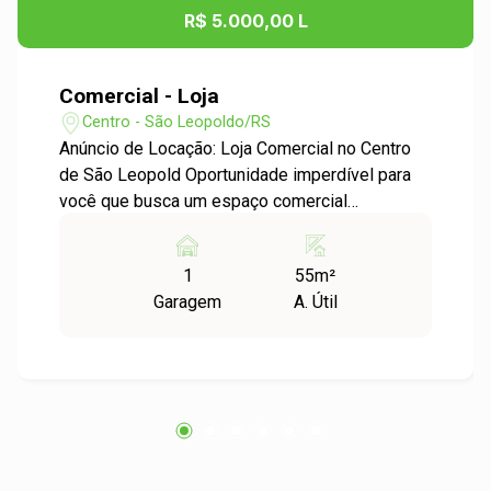
R$ 5.000,00 L
Comercial - Loja
Centro - São Leopoldo/RS
Anúncio de Locação: Loja Comercial no Centro
de São Leopold Oportunidade imperdível para
você que busca um espaço comercial
estratégico e bem localizado! Apresentamos
uma loja para locação no coração do bairro
1
55m²
Centro de São Leopoldo, ideal para diversos
Garagem
A. Útil
tipos de negócios. Características do Imóvel: -
Área Útil: 55,32 m² - Garagem: 1 vaga disponível
- Localização: Centro de São Leopoldo, com
fácil acesso a ruas principais, transporte público
e uma ampla circulação de pessoas. Destaques:
- Espaço bem distribuído, proporcionando
conforto e funcionalidade para suas atividades
comerciais. - Excelente visibilidade, ideal para