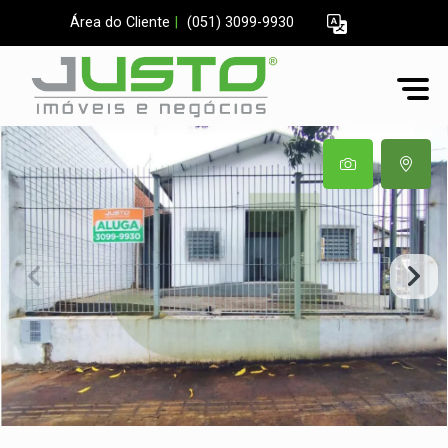
Área do Cliente
|
(051) 3099-9930