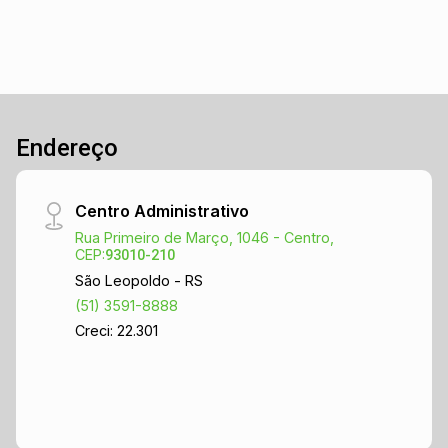
atrair clientes e aumentar a visibilidade da sua
marca. - Ambiente versátil, que pode ser
adaptado para lojas de roupas, cafés,
escritórios ou qualquer outro tipo de comércio. -
Proximidade com diversas comodidades, como
Endereço
bancos, restaurantes e lojas, garantindo um fluxo
constante de potenciais clientes. Não perca
essa chance de garantir um espaço comercial
Centro Administrativo
privilegiado em uma das áreas mais
Rua Primeiro de Março, 1046 - Centro,
movimentadas de São Leopoldo. Entre em
CEP:
93010-210
contato para mais informações e agende uma
São Leopoldo - RS
visita!
(51) 3591-8888
Creci: 22.301