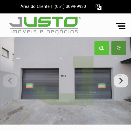
Área do Cliente
|
(051) 3099-9930