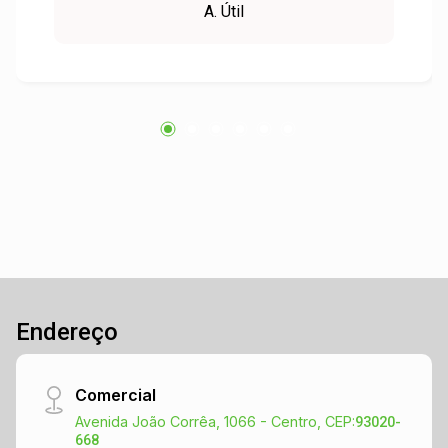
A. Útil
proporcionando melhor organização e
atendimento ao público. Sua estrutura permite
adaptação para diferentes tipos de atividades
comerciais ou industriais, atendendo às mais
variadas necessidades com praticidade e
funcionalidade. Localizado próximo a uma das
principais avenidas da cidade, possui fácil
acesso ao comércio local e ao centro,
facilitando a logística e o deslocamento no dia a
dia. Agende sua visita e venha conhecer o
espaço ideal para o seu negócio!
Endereço
Comercial
Avenida João Corrêa, 1066 - Centro, CEP:
93020-
668