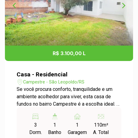
R$ 3.100,00 L
Casa - Residencial
Campestre - São Leopoldo/RS
Se você procura conforto, tranquilidade e um
ambiente acolhedor para viver, esta casa de
fundos no bairro Campestre é a escolha ideal. O
imóvel conta com uma ampla sala de estar
integrada à cozinha por um prático passa-
3
1
1
110m²
pratos, proporcionando um ambiente funcional e
Dorm.
Banho
Garagem
A. Total
perfeito para o dia a dia. A cozinha dispõe de