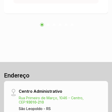
churrasqueira, ideal para reunir amigos e
familiares em momentos especiais. A casa
possui 3 dormitórios, sendo 1 suíte, com
ambientes bem distribuídos, arejados e
beneficiados por excelente iluminação natural.
Na parte externa, oferece um pátio frontal e, nos
fundos, um amplo espaço arborizado,
proporcionando mais contato com a natureza e
um ambiente agradável para toda a família.
Localizada em um bairro tranquilo, com fácil
acesso ao comércio local e ao centro da cidade,
esta é uma excelente oportunidade para quem
Endereço
busca qualidade de vida e praticidade. Agende
sua visita e venha conhecer tudo o que este
imóvel tem a oferecer!
Centro Administrativo
Rua Primeiro de Março, 1046 - Centro,
CEP:
93010-210
São Leopoldo - RS