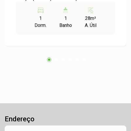
encantador apartamento JK Studio localizado no
coração do Centro de São Leopoldo.
1
1
28m²
Características do Apartamento: - Ambientes
Dorm.
Banho
A. Útil
integrados que otimizam o espaço e
proporcionam conforto. - Cozinha funcional,
ideal para quem gosta de praticidade no dia a
dia. - Banheiro bem distribuído. - Espaço
iluminado e arejado, proporcionando um
ambiente agradável para morar. Localização:
Situado no Centro de São Leopoldo, você estará
próximo a tudo o que precisa: supermercados,
farmácias, restaurantes, e transporte público. A
localização estratégica facilita o acesso a
outras regiões da cidade e ao comércio local.
Não perca a oportunidade de viver em um local
que une conforto e praticidade. Agende sua
Endereço
visita e venha conhecer seu novo lar! Para mais
informações, entre em contato conosco. Seu