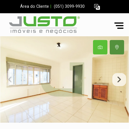
Área do Cliente
|
(051) 3099-9930