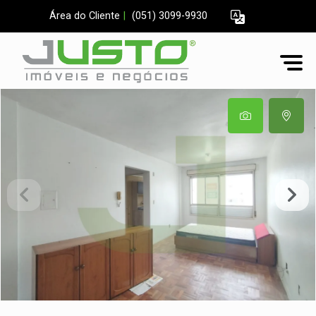
Área do Cliente
|
(051) 3099-9930