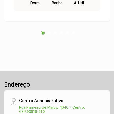
Dorm.
Banho
A. Útil
dia. O grande destaque fica por conta da sacada
ampla com churrasqueira, perfeita para
aproveitar momentos de lazer e
confraternização com família e amigos.
Localizado próximo ao Ginásio de Esportes de
São Leopoldo, o apartamento está cercado por
escolas, restaurantes, comércio em geral, posto
de combustível com conveniência e farmácia,
oferecendo praticidade e facilidade no dia a dia.
Conforto, localização e qualidade de vida em um
só lugar. Venha conferir essa oportunidade com
a Justo!
Endereço
Centro Administrativo
Rua Primeiro de Março, 1046 - Centro,
CEP:
93010-210