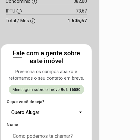
Condomínio
382,00
IPTU
73,67
Total / Mês
1.605,67
Fale com a gente sobre
este imóvel
Preencha os campos abaixo e
retornamos o seu contato em breve.
Mensagem sobre o imóvel
Ref. 16580
O que você deseja?
Quero Alugar
Nome