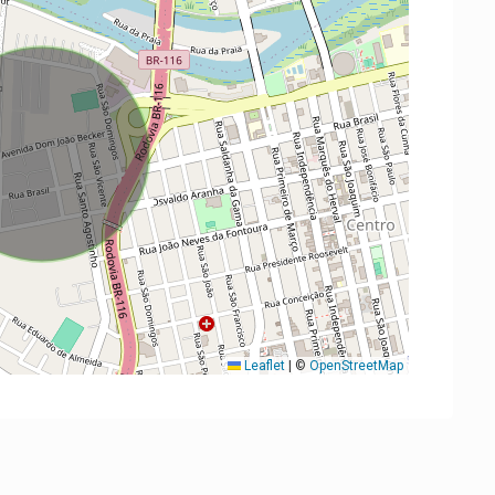
Leaflet
|
©
OpenStreetMap