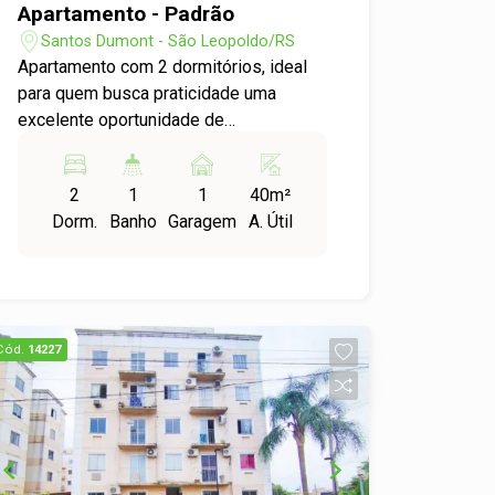
Apartamento - Padrão
Santos Dumont - São Leopoldo/RS
Apartamento com 2 dormitórios, ideal
para quem busca praticidade uma
excelente oportunidade de
investimento no bairro Santos Dumont.
O imóvel oferece um ambiente
2
1
1
40m²
funcional e bem distribuído, perfeito
Dorm.
Banho
Garagem
A. Útil
para quem deseja morar em uma
localização tranquila e com fácil acesso
aos principais pontos da região.
Agende uma visita e confira!
Cód.
14227