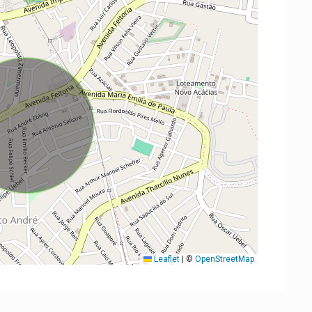
Leaflet
|
©
OpenStreetMap