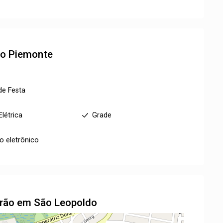
to
Piemonte
de Festa
Elétrica
Grade
ro eletrônico
drão em São Leopoldo