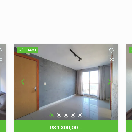
Cód.
13251
R$ 1.300,00 L